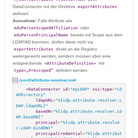
DataConnector mit der Direktive
exportAttributes
definiert.
Ausnahme:
Falls Attribute wie
oder
eduPersonScopedAffiliation
bereits mit Scope aus dem
eduPersonPrincipalName
LDAP/AD kommen, dürfen diese nicht via
direkt an die Registry
exportAttributes
weitergereicht werden, sondern müssen über eine
entsprechende
mit
<AttributeDefinition>
definiert werden.
type=„Prescoped“
./conf/attribute-resolver.xml
<DataConnector
id
=
"myLDAP"
xsi:type
=
"LD
APDirectory"
ldapURL
=
"%{idp.attribute.resolver.L
DAP.ldapURL}"
baseDN
=
"%{idp.attribute.resolver.LD
AP.baseDN}"
principal
=
"%{idp.attribute.resolve
r.LDAP.bindDN}"
principalCredential
=
"%{idp.attribut