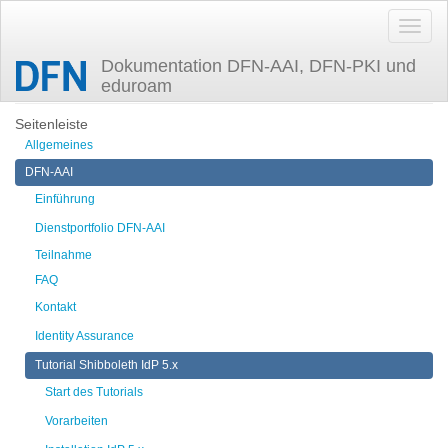
Dokumentation DFN-AAI, DFN-PKI und
eduroam
Zuletzt angesehen
config-attributes
Seitenleiste
Allgemeines
DFN-AAI
Einführung
Dienstportfolio DFN-AAI
Teilnahme
FAQ
Kontakt
Identity Assurance
Tutorial Shibboleth IdP 5.x
Start des Tutorials
Vorarbeiten