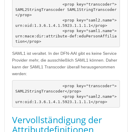
                    <prop key="transcoder">
SAML2StringTranscoder SAML1StringTranscoder
</prop>

                    <prop key="saml2.name">
urn:oid:1.3.6.1.4.1.5923.1.1.1.1</prop>

                    <prop key="saml1.name">
urn:mace:dir:attribute-def:eduPersonAffilia
tion</prop>
SAML1 ist veraltet. In der DFN-AAI gibt es keine Service
Provider mehr, die ausschließlich SAML1 können. Daher
kann der SAML1 Transcoder überall herausgenommen
werden:
                    <prop key="transcoder">
SAML2StringTranscoder</prop>

                    <prop key="saml2.name">
urn:oid:1.3.6.1.4.1.5923.1.1.1.1</prop>
Vervollständigung der
Attributdefinitionen