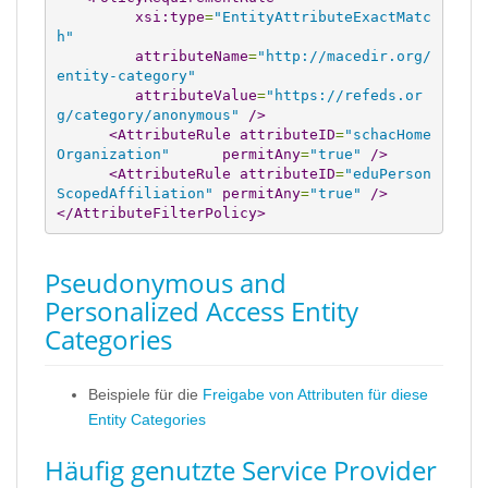
xsi:type
=
"EntityAttributeExactMatc
h"
attributeName
=
"http://macedir.org/
entity-category"
attributeValue
=
"https://refeds.or
g/category/anonymous"
/>
<AttributeRule
attributeID
=
"schacHome
Organization"
permitAny
=
"true"
/>
<AttributeRule
attributeID
=
"eduPerson
ScopedAffiliation"
permitAny
=
"true"
/>
</AttributeFilterPolicy
>
Pseudonymous and
Personalized Access Entity
Categories
Beispiele für die
Freigabe von Attributen für diese
Entity Categories
Häufig genutzte Service Provider