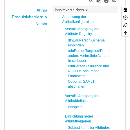
Inhaltsverzeichnis
←
Attributes
Produktivbetrieb
in a
Anpassung der
Attributkonfiguration
Nutshell
Vervollständigung der
→
Attribute Registry
dfnEduPerson-Schema
einbinden
eduPersonTargetedID und
andere verbreitete Attribute
hinterlegen
eduPersonAssurance und
REFEDS Assurance
Framework
Optional: SAML1
abschalten
Vervollständigung der
Attributdefinitionen
Beispiele
Einrichtung neuer
Attributfreigaben
Subject Identifier Attributes