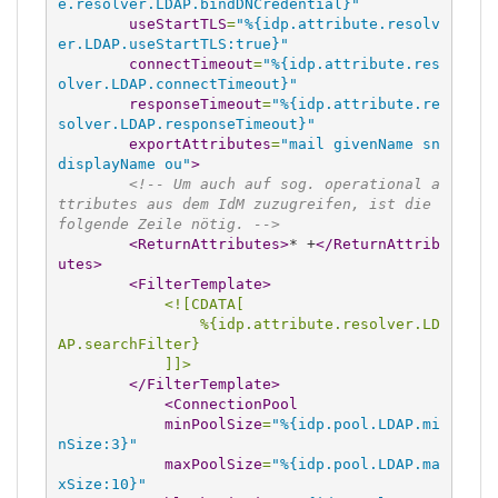
e.resolver.LDAP.bindDNCredential}"
useStartTLS
=
"%{idp.attribute.resolv
er.LDAP.useStartTLS:true}"
connectTimeout
=
"%{idp.attribute.res
olver.LDAP.connectTimeout}"
responseTimeout
=
"%{idp.attribute.re
solver.LDAP.responseTimeout}"
exportAttributes
=
"mail givenName sn 
displayName ou"
>
<!-- Um auch auf sog. operational a
ttributes aus dem IdM zuzugreifen, ist die 
folgende Zeile nötig. -->
<ReturnAttributes
>
* +
</ReturnAttrib
utes
>
<FilterTemplate
>
<![CDATA[
                %{idp.attribute.resolver.LD
AP.searchFilter}
            ]]>
</FilterTemplate
>
<ConnectionPool
minPoolSize
=
"%{idp.pool.LDAP.mi
nSize:3}"
maxPoolSize
=
"%{idp.pool.LDAP.ma
xSize:10}"