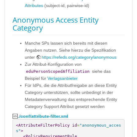
Attributes
(subject-id, pairwise-id)
Anonymous Access Entity
Category
Manche SPs lassen sich bereits mit diesen
Angaben nutzen. Siehe hierzu die Spezifikation
unter
https://refeds.org/category/anonymous
Zur Attribut-Konfiguration von
siehe das
eduPersonScopedAffiliation
Beispiel für
Verlagsanbieter
Für IdPs, die die Attributfreigabe an diese Entity
Category unterstützen, sollte unbedingt in der
Metadatenverwaltung das entsprechende Entity
Category Support Attribut gesetzt werden
./conf/attribute-filter.xml
<AttributeFilterPolicy
id
=
"anonoymous_acces
s"
>
<PolicyRequirementRule