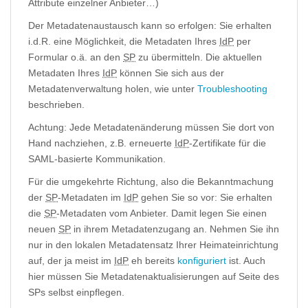
Attribute einzelner Anbieter…)
Der Metadatenaustausch kann so erfolgen: Sie erhalten
i.d.R. eine Möglichkeit, die Metadaten Ihres
IdP
per
Formular o.ä. an den
SP
zu übermitteln. Die aktuellen
Metadaten Ihres
IdP
können Sie sich aus der
Metadatenverwaltung holen, wie unter
Troubleshooting
beschrieben.
Achtung: Jede Metadatenänderung müssen Sie dort von
Hand nachziehen, z.B. erneuerte
IdP
-Zertifikate für die
SAML-basierte Kommunikation.
Für die umgekehrte Richtung, also die Bekanntmachung
der
SP
-Metadaten im
IdP
gehen Sie so vor: Sie erhalten
die
SP
-Metadaten vom Anbieter. Damit legen Sie einen
neuen
SP
in ihrem Metadatenzugang an. Nehmen Sie ihn
nur in den lokalen Metadatensatz Ihrer Heimateinrichtung
auf, der ja meist im
IdP
eh bereits
konfiguriert
ist. Auch
hier müssen Sie Metadatenaktualisierungen auf Seite des
SPs selbst einpflegen.