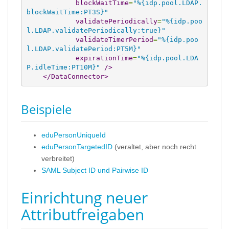
blockWaitTime
=
"%{idp.pool.LDAP.
blockWaitTime:PT3S}"
validatePeriodically
=
"%{idp.poo
l.LDAP.validatePeriodically:true}"
validateTimerPeriod
=
"%{idp.poo
l.LDAP.validatePeriod:PT5M}"
expirationTime
=
"%{idp.pool.LDA
P.idleTime:PT10M}"
/>
</DataConnector
>
Beispiele
eduPersonUniqueId
eduPersonTargetedID
(veraltet, aber noch recht
verbreitet)
SAML Subject ID und Pairwise ID
Einrichtung neuer
Attributfreigaben