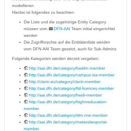
modellieren.
Hierbei ist folgendes zu beachten:
Die Liste und die zugehörige Entity Category
müssen vom
DFN-AAI
Team initial eingerichtet
werden
Die Zugriffsrechte auf die Entitätenliste werden
vom DFN-AAI Team gesetzt, auch für Sub-Admins
Folgende Kategorien werden derzeit vergeben:
http://aai.dfn.de/category/bwidm-member
http://aai.dfn.de/category/campus-lsa-member
http://clarin.eu/category/clarin-member
http://aai.dfn.de/category/fid-licences-member
http://aai.dfn.de/category/heidi-member
http://aai.dfn.de/category/highmeducation-
member
http://aai.dfn.de/category/idm.nrw-member
http://aai.dfn.de/category/metavideoportal-
member