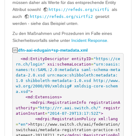
müssen daher als Werte für das entsprechende Entity
Attribut sowohl
als
https://refeds.org/sirtfi
auch
gesetzt
https://refeds.org/sirtfi2
werden - siehe das Beispiel unten.
Zu den Maßnahmen und Prozeduren im Falle eines
Sicherheitsvorfalls siehe unter
Incident Response
.
dfn-aai-edugain+sp-metadata.xml
<md:EntityDescriptor
entityID
=
"https://ce
rn.ch/login"
xsi:schemaLocation
=
"urn:oasis:
names:tc:SAML:2.0:metadata saml-schema-meta
data-2.0.xsd urn:mace:shibboleth:metadata:
1.0 shibboleth-metadata-1.0.xsd http://www.
w3.org/2000/09/xmldsig# xmldsig-core-schem
a.xsd"
>
<md:Extensions
>
<mdrpi:RegistrationInfo
registrationA
uthority
=
"http://rr.aai.switch.ch/"
registr
ationInstant
=
"2014-07-29T13:17:52Z"
>
<mdrpi:RegistrationPolicy
xml:lang
=
"en"
>
https://www.switch.ch/aai/federation/
switchaai/metadata-registration-practice-st
atement-20110711.txt
</mdrpi:RegistrationPol