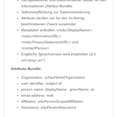
Informationen (Attribut-Bundle)
Selbstverpflichtung zur Datenminimierung
Attribute werden nur für den im Antrag
beschriebenen Zweck verwendet
Metadaten enthalten <mdui:DisplayName>,
<mdui:InformationURL>,
<mdui:PrivacyStatementURL> und
<contactPerson>
Englische Sprachversion wird empfohlen (d.h.
xml:lang=„en“)
Attribute-Bundle:
Organization: schacHomeOrganization
user identifier: subject-id
person name: displayName , givenName, sn
email address: mail
affiliation: eduPersonScopedAffiliation
Assurance: eduPersonAssurance