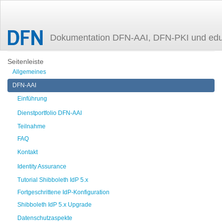
Dokumentation DFN-AAI, DFN-PKI und ed
Zuletzt angesehen
entity_attributes
Seitenleiste
Allgemeines
DFN-AAI
Einführung
Dienstportfolio DFN-AAI
Teilnahme
FAQ
Kontakt
Identity Assurance
Tutorial Shibboleth IdP 5.x
Fortgeschrittene IdP-Konfiguration
Shibboleth IdP 5.x Upgrade
Datenschutzaspekte