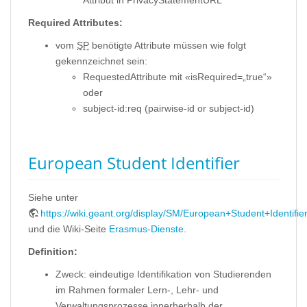
Required Attributes:
vom
SP
benötigte Attribute müssen wie folgt
gekennzeichnet sein:
RequestedAttribute mit «isRequired=„true“»
oder
subject-id:req (pairwise-id or subject-id)
European Student Identifier
Siehe unter
https://wiki.geant.org/display/SM/European+Student+Identifie
und die Wiki-Seite
Erasmus-Dienste
.
Definition:
Zweck: eindeutige Identifikation von Studierenden
im Rahmen formaler Lern-, Lehr- und
Verwaltungsprozesse innerherhalb der