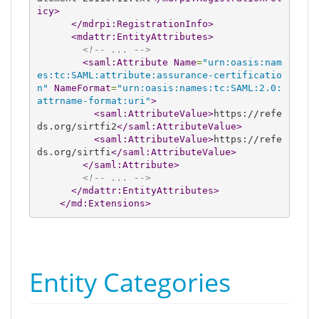
icy
>
</mdrpi:RegistrationInfo
>
<mdattr:EntityAttributes
>
<!-- ... -->
<saml:Attribute
Name
=
"urn:oasis:nam
es:tc:SAML:attribute:assurance-certificatio
n"
NameFormat
=
"urn:oasis:names:tc:SAML:2.0:
attrname-format:uri"
>
<saml:AttributeValue
>
https://refe
ds.org/sirtfi2
</saml:AttributeValue
>
<saml:AttributeValue
>
https://refe
ds.org/sirtfi
</saml:AttributeValue
>
</saml:Attribute
>
<!-- ... -->
</mdattr:EntityAttributes
>
</md:Extensions
>
Entity Categories