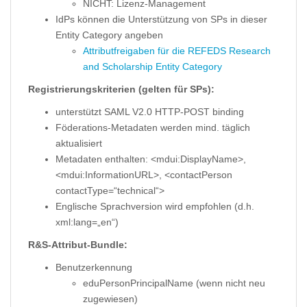
NICHT: Lizenz-Management
IdPs können die Unterstützung von SPs in dieser
Entity Category angeben
Attributfreigaben für die REFEDS Research
and Scholarship Entity Category
Registrierungskriterien (gelten für SPs):
unterstützt SAML V2.0 HTTP-POST binding
Föderations-Metadaten werden mind. täglich
aktualisiert
Metadaten enthalten: <mdui:DisplayName>,
<mdui:InformationURL>, <contactPerson
contactType=“technical“>
Englische Sprachversion wird empfohlen (d.h.
xml:lang=„en“)
R&S-Attribut-Bundle:
Benutzerkennung
eduPersonPrincipalName (wenn nicht neu
zugewiesen)