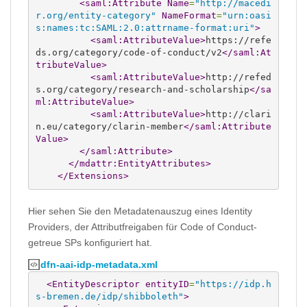
<saml:Attribute
Name
=
"http://macedi
r.org/entity-category"
NameFormat
=
"urn:oasi
s:names:tc:SAML:2.0:attrname-format:uri"
>
<saml:AttributeValue
>
https://refe
ds.org/category/code-of-conduct/v2
</saml:At
tributeValue
>
<saml:AttributeValue
>
http://refed
s.org/category/research-and-scholarship
</sa
ml:AttributeValue
>
<saml:AttributeValue
>
http://clari
n.eu/category/clarin-member
</saml:Attribute
Value
>
</saml:Attribute
>
</mdattr:EntityAttributes
>
</Extensions
>
Hier sehen Sie den Metadatenauszug eines Identity
Providers, der Attributfreigaben für Code of Conduct-
getreue SPs konfiguriert hat.
dfn-aai-idp-metadata.xml
<EntityDescriptor
entityID
=
"https://idp.h
s-bremen.de/idp/shibboleth"
>