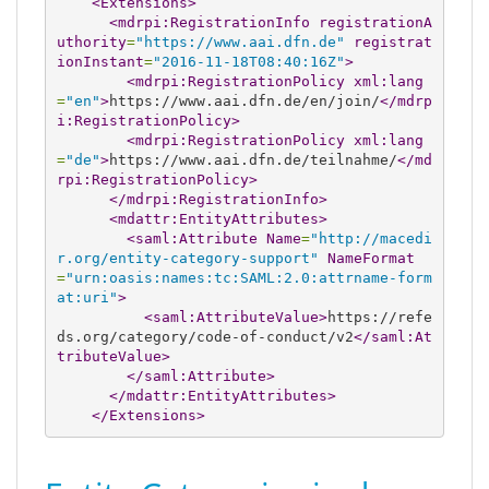
<Extensions
>
<mdrpi:RegistrationInfo
registrationA
uthority
=
"https://www.aai.dfn.de"
registrat
ionInstant
=
"2016-11-18T08:40:16Z"
>
<mdrpi:RegistrationPolicy
xml:lang
=
"en"
>
https://www.aai.dfn.de/en/join/
</mdrp
i:RegistrationPolicy
>
<mdrpi:RegistrationPolicy
xml:lang
=
"de"
>
https://www.aai.dfn.de/teilnahme/
</md
rpi:RegistrationPolicy
>
</mdrpi:RegistrationInfo
>
<mdattr:EntityAttributes
>
<saml:Attribute
Name
=
"http://macedi
r.org/entity-category-support"
NameFormat
=
"urn:oasis:names:tc:SAML:2.0:attrname-form
at:uri"
>
<saml:AttributeValue
>
https://refe
ds.org/category/code-of-conduct/v2
</saml:At
tributeValue
>
</saml:Attribute
>
</mdattr:EntityAttributes
>
</Extensions
>