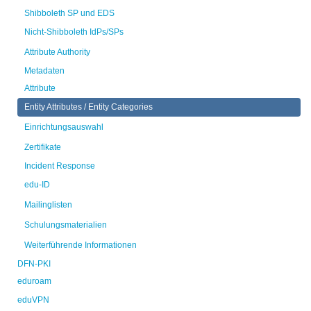
Shibboleth SP und EDS
Nicht-Shibboleth IdPs/SPs
Attribute Authority
Metadaten
Attribute
Entity Attributes / Entity Categories
Einrichtungsauswahl
Zertifikate
Incident Response
edu-ID
Mailinglisten
Schulungsmaterialien
Weiterführende Informationen
DFN-PKI
eduroam
eduVPN