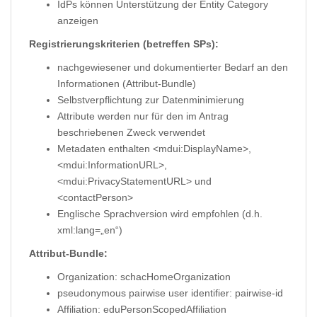
IdPs können Unterstützung der Entity Category
anzeigen
Registrierungskriterien (betreffen SPs):
nachgewiesener und dokumentierter Bedarf an den
Informationen (Attribut-Bundle)
Selbstverpflichtung zur Datenminimierung
Attribute werden nur für den im Antrag
beschriebenen Zweck verwendet
Metadaten enthalten <mdui:DisplayName>,
<mdui:InformationURL>,
<mdui:PrivacyStatementURL> und
<contactPerson>
Englische Sprachversion wird empfohlen (d.h.
xml:lang=„en“)
Attribut-Bundle:
Organization: schacHomeOrganization
pseudonymous pairwise user identifier: pairwise-id
Affiliation: eduPersonScopedAffiliation