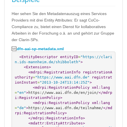
Hier sehen Sie den Metadatenauszug eines Services
Providers mit drei Entity Attributes: Er sagt CoCo-
Compliance zu, bietet einen Dienst für kollaboratives
Arbeiten in der Forschung o.ä. an und gehört zur Gruppe
der Clarin-SPs.
dfn-aai-sp-metadata.xml
<EntityDescriptor
entityID
=
"https://clari
n.ids-mannheim.de/shibboleth"
>
<Extensions
>
<mdrpi:RegistrationInfo
registrationA
uthority
=
"https://www.aai.dfn.de"
registrat
ionInstant
=
"2013-10-24T13:14:25Z"
>
<mdrpi:RegistrationPolicy
xml:lang
=
"en"
>
https://www.aai.dfn.de/en/join/
</mdrp
i:RegistrationPolicy
>
<mdrpi:RegistrationPolicy
xml:lang
=
"de"
>
https://www.aai.dfn.de/teilnahme/
</md
rpi:RegistrationPolicy
>
</mdrpi:RegistrationInfo
>
<mdattr:EntityAttributes
>