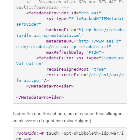
<!-- Metadaten aller SPs der DFN-AAI Pr
oduktivföderation -->
<MetadataProvider
id
=
"dfn_aai"
xsi:type
=
"FileBackedHTTPMetadat
aProvider"
backingFile
=
"%{idp.home}/metada
ta/dfn-aai-sp-metadata.xml"
metadataURL
=
"http://www.aai.df
n.de/metadata/dfn-aai-sp-metadata.xml"
maxRefreshDelay
=
"PT2H"
>
<MetadataFilter
xsi:type
=
"Signature
Validation"
requireSignedRoot
=
"true"
certificateFile
=
"/etc/ssl/aai/d
fn-aai.pem"
/>
</MetadataProvider
>
</MetadataProvider
>
Laden Sie das Servlet neu, um die neuen Einstellungen
zu aktivieren (Logdateien mitverfolgen!):
root@idp:~# 
touch
/
opt
/
shibboleth-idp
/
war
/
i
dp.war