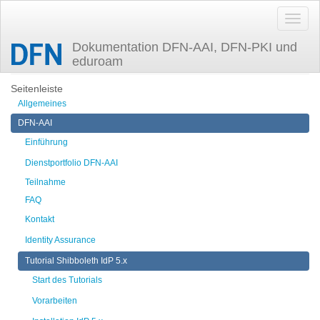
Dokumentation DFN-AAI, DFN-PKI und
eduroam
Zuletzt angesehen
config-metadata
Seitenleiste
Allgemeines
DFN-AAI
Einführung
Dienstportfolio DFN-AAI
Teilnahme
FAQ
Kontakt
Identity Assurance
Tutorial Shibboleth IdP 5.x
Start des Tutorials
Vorarbeiten