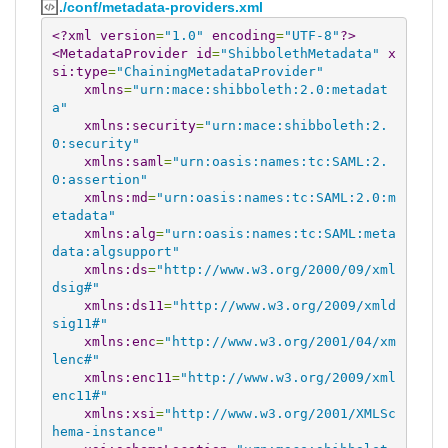
./conf/metadata-providers.xml
<?xml
version
=
"1.0"
encoding
=
"UTF-8"
?>
<MetadataProvider
id
=
"ShibbolethMetadata"
x
si:type
=
"ChainingMetadataProvider"
xmlns
=
"urn:mace:shibboleth:2.0:metadat
a"
xmlns:security
=
"urn:mace:shibboleth:2.
0:security"
xmlns:saml
=
"urn:oasis:names:tc:SAML:2.
0:assertion"
xmlns:md
=
"urn:oasis:names:tc:SAML:2.0:m
etadata"
xmlns:alg
=
"urn:oasis:names:tc:SAML:meta
data:algsupport"
xmlns:ds
=
"http://www.w3.org/2000/09/xml
dsig#"
xmlns:ds11
=
"http://www.w3.org/2009/xmld
sig11#"
xmlns:enc
=
"http://www.w3.org/2001/04/xm
lenc#"
xmlns:enc11
=
"http://www.w3.org/2009/xml
enc11#"
xmlns:xsi
=
"http://www.w3.org/2001/XMLSc
hema-instance"