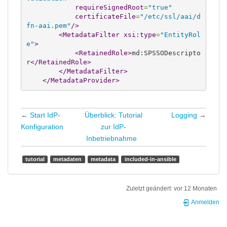
requireSignedRoot
=
"true"
certificateFile
=
"/etc/ssl/aai/d
fn-aai.pem"
/>
<MetadataFilter
xsi:type
=
"EntityRol
e"
>
<RetainedRole
>
md:SPSSODescripto
r
</RetainedRole
>
</MetadataFilter
>
</MetadataProvider
>
←
Start IdP-
Überblick: Tutorial
Logging
→
Konfiguration
zur IdP-
Inbetriebnahme
tutorial
metadaten
metadata
included-in-ansible
Zuletzt geändert:
vor 12 Monaten
Anmelden