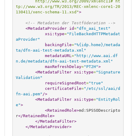
        http://www.w3.org/2009/xmlenc11# ht
tp://www.w3.org/TR/2013/REC-xmlenc-core1-20
130411/xenc-schema-11.xsd"
>
<!-- Metadaten der Testföderation -->
<MetadataProvider
id
=
"dfn_aai_test"
xsi:type
=
"FileBackedHTTPMetadat
aProvider"
backingFile
=
"%{idp.home}/metada
ta/dfn-aai-test-metadata.xml"
metadataURL
=
"http://www.aai.df
n.de/metadata/dfn-aai-test-metadata.xml"
maxRefreshDelay
=
"PT2H"
>
<MetadataFilter
xsi:type
=
"Signature
Validation"
requireSignedRoot
=
"true"
certificateFile
=
"/etc/ssl/aai/d
fn-aai.pem"
/>
<MetadataFilter
xsi:type
=
"EntityRol
e"
>
<RetainedRole
>
md:SPSSODescripto
r
</RetainedRole
>
</MetadataFilter
>
</MetadataProvider
>