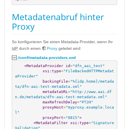
Metadatenabruf hinter
Proxy
So konfigurieren Sie einen Metadata-Provider, wenn Ihr
IdP
durch einen
Proxy
geleitet wird:
./conf/metadata-providers.xml
<MetadataProvider
id
=
"dfn_aai_test"
xsi:type
=
"FileBackedHTTPMetadat
aProvider"
backingFile
=
"%{idp.home}/metada
ta/dfn-aai-test-metadata.xml"
metadataURL
=
"http://www.aai.df
n.de/metadata/dfn-aai-test-metadata.xml"
maxRefreshDelay
=
"PT2H"
proxyHost
=
"myproxy.example.loca
l"
proxyPort
=
"0815"
>
<MetadataFilter
xsi:type
=
"Signature
Validation"