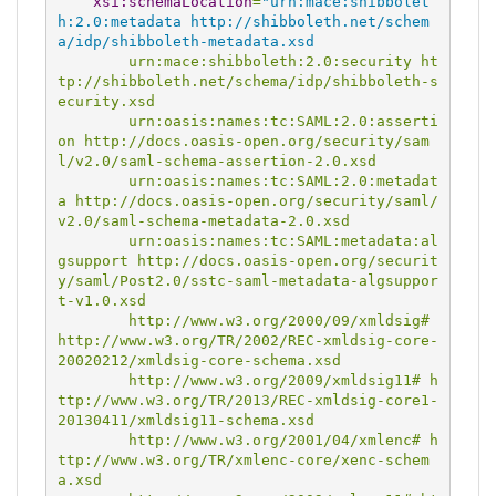
xsi:schemaLocation
=
"urn:mace:shibbolet
h:2.0:metadata http://shibboleth.net/schem
a/idp/shibboleth-metadata.xsd
        urn:mace:shibboleth:2.0:security ht
tp://shibboleth.net/schema/idp/shibboleth-s
ecurity.xsd
        urn:oasis:names:tc:SAML:2.0:asserti
on http://docs.oasis-open.org/security/sam
l/v2.0/saml-schema-assertion-2.0.xsd
        urn:oasis:names:tc:SAML:2.0:metadat
a http://docs.oasis-open.org/security/saml/
v2.0/saml-schema-metadata-2.0.xsd
        urn:oasis:names:tc:SAML:metadata:al
gsupport http://docs.oasis-open.org/securit
y/saml/Post2.0/sstc-saml-metadata-algsuppor
t-v1.0.xsd
        http://www.w3.org/2000/09/xmldsig# 
http://www.w3.org/TR/2002/REC-xmldsig-core-
20020212/xmldsig-core-schema.xsd
        http://www.w3.org/2009/xmldsig11# h
ttp://www.w3.org/TR/2013/REC-xmldsig-core1-
20130411/xmldsig11-schema.xsd
        http://www.w3.org/2001/04/xmlenc# h
ttp://www.w3.org/TR/xmlenc-core/xenc-schem
a.xsd