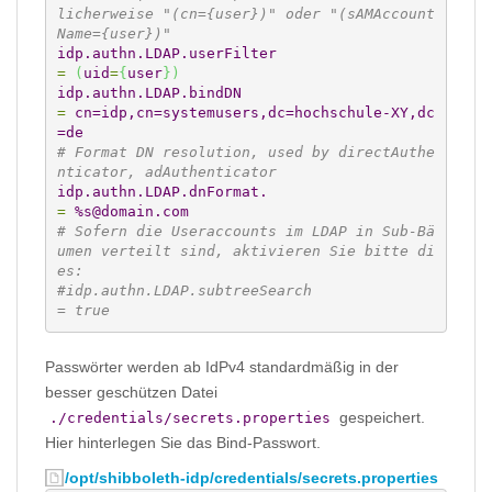
licherweise "(cn={user})" oder "(sAMAccount
Name={user})"
idp.authn.LDAP.userFilter
=
(
uid
=
{
user
}
)
idp.authn.LDAP.bindDN
=
 cn=idp,cn=systemusers,dc=hochschule-XY,dc
=de
# Format DN resolution, used by directAuthe
nticator, adAuthenticator
idp.authn.LDAP.dnFormat.
=
 %s@domain.com
# Sofern die Useraccounts im LDAP in Sub-Bä
umen verteilt sind, aktivieren Sie bitte di
es:
#idp.authn.LDAP.subtreeSearch                    
= true
Passwörter werden ab IdPv4 standardmäßig in der
besser geschützen Datei
gespeichert.
./credentials/secrets.properties
Hier hinterlegen Sie das Bind-Passwort.
/opt/shibboleth-idp/credentials/secrets.properties