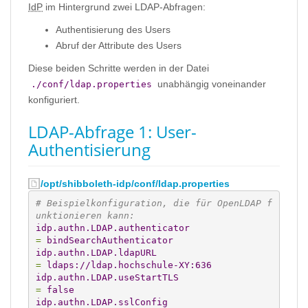
IdP
im Hintergrund zwei LDAP-Abfragen:
Authentisierung des Users
Abruf der Attribute des Users
Diese beiden Schritte werden in der Datei
unabhängig voneinander
./conf/ldap.properties
konfiguriert.
LDAP-Abfrage 1: User-
Authentisierung
/opt/shibboleth-idp/conf/ldap.properties
# Beispielkonfiguration, die für OpenLDAP f
unktionieren kann:
idp.authn.LDAP.authenticator
=
 bindSearchAuthenticator
idp.authn.LDAP.ldapURL
=
 ldaps://ldap.hochschule-XY:636
idp.authn.LDAP.useStartTLS
=
 false
idp.authn.LDAP.sslConfig