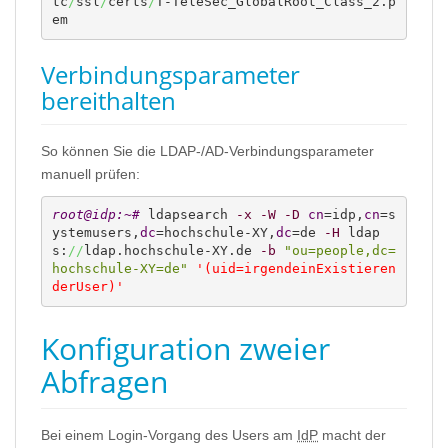
tc
/
ssl
/
certs
/
T-TeleSec_GlobalRoot_Class_2.p
em
Verbindungsparameter
bereithalten
So können Sie die LDAP-/AD-Verbindungsparameter
manuell prüfen:
root@idp:~# 
ldapsearch 
-x
-W
-D
cn
=idp,
cn
=s
ystemusers,
dc
=hochschule-XY,
dc
=de 
-H
 ldap
s:
//
ldap.hochschule-XY.de 
-b
"ou=people,dc=
hochschule-XY=de"
'(uid=irgendeinExistieren
derUser)'
Konfiguration zweier
Abfragen
Bei einem Login-Vorgang des Users am
IdP
macht der