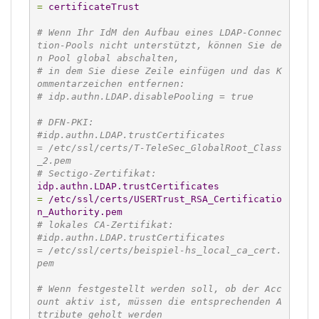
=
 certificateTrust
# Wenn Ihr IdM den Aufbau eines LDAP-Connec
tion-Pools nicht unterstützt, können Sie de
n Pool global abschalten,
# in dem Sie diese Zeile einfügen und das K
ommentarzeichen entfernen:
# idp.authn.LDAP.disablePooling = true
# DFN-PKI:
#idp.authn.LDAP.trustCertificates                
= /etc/ssl/certs/T-TeleSec_GlobalRoot_Class
_2.pem
# Sectigo-Zertifikat:
idp.authn.LDAP.trustCertificates
=
 /etc/ssl/certs/USERTrust_RSA_Certificatio
n_Authority.pem
# lokales CA-Zertifikat:
#idp.authn.LDAP.trustCertificates                
= /etc/ssl/certs/beispiel-hs_local_ca_cert.
pem
# Wenn festgestellt werden soll, ob der Acc
ount aktiv ist, müssen die entsprechenden A
ttribute geholt werden