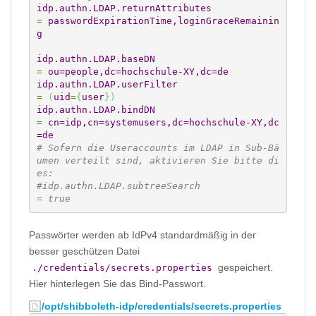
idp.authn.LDAP.returnAttributes
=
 passwordExpirationTime,loginGraceRemainin
g
idp.authn.LDAP.baseDN
=
 ou=people,dc=hochschule-XY,dc=de
idp.authn.LDAP.userFilter
=
(
uid
=
{
user
}
)
idp.authn.LDAP.bindDN
=
 cn=idp,cn=systemusers,dc=hochschule-XY,dc
=de
# Sofern die Useraccounts im LDAP in Sub-Bä
umen verteilt sind, aktivieren Sie bitte di
es:
#idp.authn.LDAP.subtreeSearch                    
= true
Passwörter werden ab IdPv4 standardmäßig in der
besser geschützen Datei
gespeichert.
./credentials/secrets.properties
Hier hinterlegen Sie das Bind-Passwort.
/opt/shibboleth-idp/credentials/secrets.properties