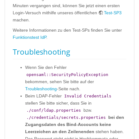
Minuten vergangen sind, können Sie jetzt einen ersten
Login-Versuch mithilfe unseres öffentlichen
Test-SP3
machen.
Weitere Informationen zu den Test-SPs finden Sie unter
Funktionstest IdP
.
Troubleshooting
Wenn Sie den Fehler
opensaml::SecurityPolicyException
bekommen, sehen Sie bitte auf der
Troubleshooting
-Seite nach.
Beim LDAP-Fehler
Invalid Credentials
stellen Sie bitte sicher, dass Sie in
bzw.
./conf/ldap.properties
bei den
./credentials/secrets.properties
Zugangsdaten des Bind-Accounts keine
Leerzeichen an den Zeilenenden
stehen haben.
Das Passwort steht
nicht
in Hochkommata oder