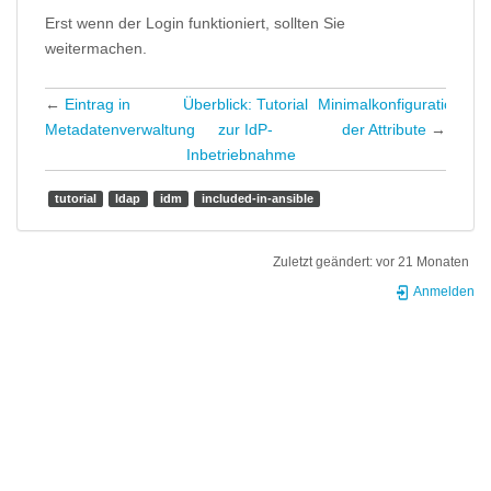
Erst wenn der Login funktioniert, sollten Sie
weitermachen.
←
Eintrag in
Überblick: Tutorial
Minimalkonfiguration
Metadatenverwaltung
zur IdP-
der Attribute
→
Inbetriebnahme
tutorial
ldap
idm
included-in-ansible
Zuletzt geändert:
vor 21 Monaten
Anmelden