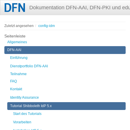
Dokumentation DFN-AAI, DFN-PKI und ed
Zuletzt angesehen
config-idm
Seitenleiste
Allgemeines
DFN-AAI
Einführung
Dienstportfolio DFN-AAI
Teilnahme
FAQ
Kontakt
Identity Assurance
Tutorial Shibboleth IdP 5.x
Start des Tutorials
Vorarbeiten