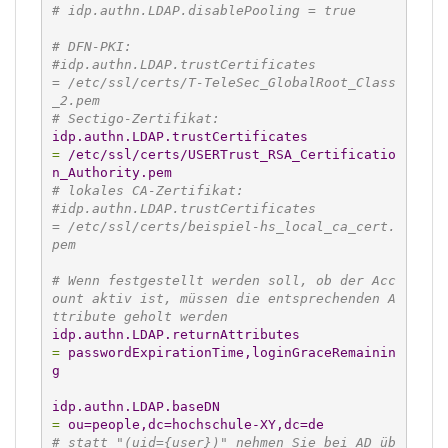
# idp.authn.LDAP.disablePooling = true
# DFN-PKI:
#idp.authn.LDAP.trustCertificates                
= /etc/ssl/certs/T-TeleSec_GlobalRoot_Class
_2.pem
# Sectigo-Zertifikat:
idp.authn.LDAP.trustCertificates
=
 /etc/ssl/certs/USERTrust_RSA_Certificatio
n_Authority.pem
# lokales CA-Zertifikat:
#idp.authn.LDAP.trustCertificates                
= /etc/ssl/certs/beispiel-hs_local_ca_cert.
pem
# Wenn festgestellt werden soll, ob der Acc
ount aktiv ist, müssen die entsprechenden A
ttribute geholt werden
idp.authn.LDAP.returnAttributes
=
 passwordExpirationTime,loginGraceRemainin
g
idp.authn.LDAP.baseDN
=
 ou=people,dc=hochschule-XY,dc=de
# statt "(uid={user})" nehmen Sie bei AD üb