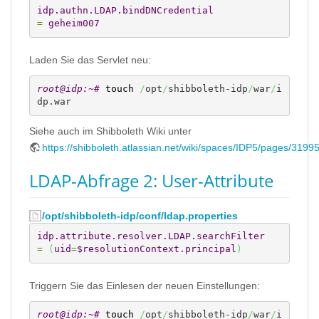
idp.authn.LDAP.bindDNCredential
=
 geheim007
Laden Sie das Servlet neu:
root@idp:~# 
touch
/
opt
/
shibboleth-idp
/
war
/
i
dp.war
Siehe auch im Shibboleth Wiki unter
https://shibboleth.atlassian.net/wiki/spaces/IDP5/pages/31
LDAP-Abfrage 2: User-Attribute
/opt/shibboleth-idp/conf/ldap.properties
idp.attribute.resolver.LDAP.searchFilter
=
(
uid
=
$resolutionContext.principal
)
Triggern Sie das Einlesen der neuen Einstellungen:
root@idp:~# 
touch
/
opt
/
shibboleth-idp
/
war
/
i