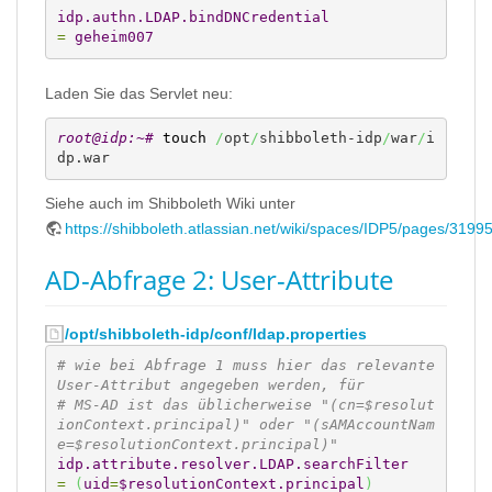
idp.authn.LDAP.bindDNCredential
=
 geheim007
Laden Sie das Servlet neu:
root@idp:~# 
touch
/
opt
/
shibboleth-idp
/
war
/
i
dp.war
Siehe auch im Shibboleth Wiki unter
https://shibboleth.atlassian.net/wiki/spaces/IDP5/pages/31
AD-Abfrage 2: User-Attribute
/opt/shibboleth-idp/conf/ldap.properties
# wie bei Abfrage 1 muss hier das relevante 
User-Attribut angegeben werden, für
# MS-AD ist das üblicherweise "(cn=$resolut
ionContext.principal)" oder "(sAMAccountNam
e=$resolutionContext.principal)"
idp.attribute.resolver.LDAP.searchFilter
=
(
uid
=
$resolutionContext.principal
)