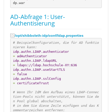
dp.war
AD-Abfrage 1: User-
Authentisierung
/opt/shibboleth-idp/conf/ldap.properties
# Beispielkonfiguration, die für AD funktio
nieren kann:
idp.authn.LDAP.authenticator
=
 adAuthenticator
idp.authn.LDAP.ldapURL
=
 ldaps://ldap.hochschule-XY:636
idp.authn.LDAP.useStartTLS
=
 false
idp.authn.LDAP.sslConfig
=
 certificateTrust
# Wenn Ihr IdM den Aufbau eines LDAP-Connec
tion-Pools nicht unterstützt, können Sie de
n Pool global abschalten,
# in dem Sie diese Zeile einfügen und das K
ommentarzeichen entfernen: