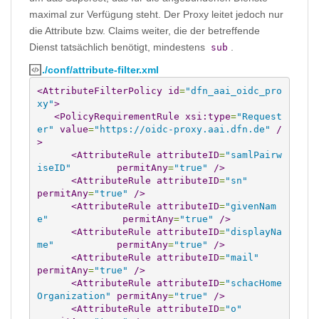
maximal zur Verfügung steht. Der Proxy leitet jedoch nur
die Attribute bzw. Claims weiter, die der betreffende
Dienst tatsächlich benötigt, mindestens
.
sub
./conf/attribute-filter.xml
<AttributeFilterPolicy
id
=
"dfn_aai_oidc_pro
xy"
>
<PolicyRequirementRule
xsi:type
=
"Request
er"
value
=
"https://oidc-proxy.aai.dfn.de"
/
>
<AttributeRule
attributeID
=
"samlPairw
iseID"
permitAny
=
"true"
/>
<AttributeRule
attributeID
=
"sn"
permitAny
=
"true"
/>
<AttributeRule
attributeID
=
"givenNam
e"
permitAny
=
"true"
/>
<AttributeRule
attributeID
=
"displayNa
me"
permitAny
=
"true"
/>
<AttributeRule
attributeID
=
"mail"
permitAny
=
"true"
/>
<AttributeRule
attributeID
=
"schacHome
Organization"
permitAny
=
"true"
/>
<AttributeRule
attributeID
=
"o"