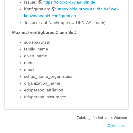
Issuer:
https://oidc-proxy.aai.dfn.de
Konfiguration:
https://oidc-proxy.aai.dfn.de/.well-
known/openid-configuration
Testuser auf Nachfrage (→ DFN-AAI Team)
Maximal verfügbares Claim-Set:
sub (pairwise)
family_name
given_name
name
email
schac_home_organization
organization_name
eduperson_affiliation
eduperson_assurance
Zuletzt geändert:
vor 4 Wochen
Anmelden