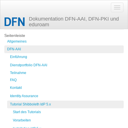
Dokumentation DFN-AAI, DFN-PKI und
eduroam
Zuletzt angesehen
oidc-proxy
Seitenleiste
Allgemeines
DFN-AAI
Einführung
Dienstportfolio DFN-AAI
Teilnahme
FAQ
Kontakt
Identity Assurance
Tutorial Shibboleth IdP 5.x
Start des Tutorials
Vorarbeiten