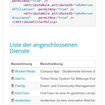
permitAny
=
"true"
/>
<AttributeRule
attributeID
=
"eduPerson
Affiliation"
permitAny
=
"true"
/>
<AttributeRule
attributeID
=
"eduPerson
Assurance"
permitAny
=
"true"
/>
</AttributeFilterPolicy
>
Liste der angeschlossenen
Dienste
Bezeichnung
Beschreibung
Rocket Meals
Campus App - Studierende können digitale
eduTix
Ticket-Shop-System für Bildungs-Events
FairUp
Event- und Community-Management-Plattf
OneTutor
OneTutor ist eine KI-gestützte Lernplattform
studentive
studentive ist eine innovative Matching-P