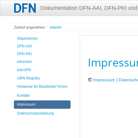
Dokumentation DFN-AAI, DFN-PKI und
Zuletzt angesehen
imprint
Allgemeines
DFN-AAI
DFN-PKI
Impress
eduroam
eduVPN
URN Registry
Impressum
|
Datensch
Hinweise für Bearbeiter*innen
Kontakt
Impressum
Datenschutzerklärung