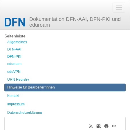
Dokumentation DFN-AAI, DFN-PKI und
eduroam
Zuletzt angesehen
howto
Seitenleiste
Allgemeines
DFN-AAI
DFN-PKI
eduroam
eduVPN
URN Registry
Hinweise für Bearbeiter*innen
Kontakt
Impressum
Datenschutzerklärung