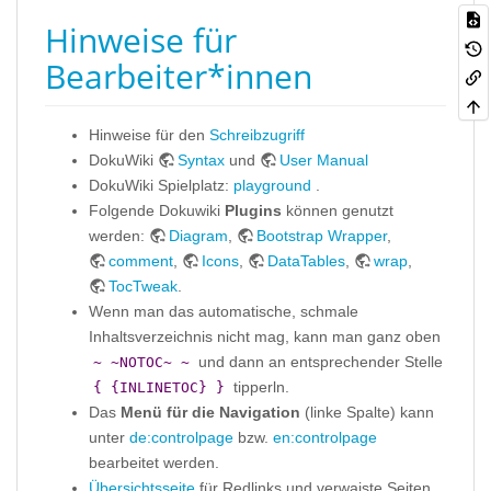
Hinweise für
Bearbeiter*innen
Hinweise für den
Schreibzugriff
DokuWiki
Syntax
und
User Manual
DokuWiki Spielplatz:
playground
.
Folgende Dokuwiki
Plugins
können genutzt
werden:
Diagram
,
Bootstrap Wrapper
,
comment
,
Icons
,
DataTables
,
wrap
,
TocTweak
.
Wenn man das automatische, schmale
Inhaltsverzeichnis nicht mag, kann man ganz oben
und dann an entsprechender Stelle
~ ~NOTOC~ ~
tipperln.
{ {INLINETOC} }
Das
Menü für die Navigation
(linke Spalte) kann
unter
de:controlpage
bzw.
en:controlpage
bearbeitet werden.
Übersichtsseite
für Redlinks und verwaiste Seiten