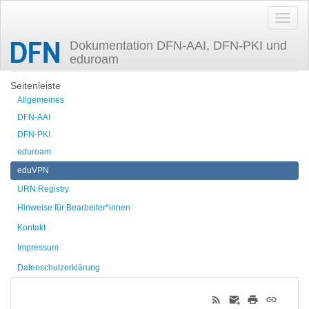
Dokumentation DFN-AAI, DFN-PKI und
eduroam
Zuletzt angesehen
eduvpn
Seitenleiste
Allgemeines
DFN-AAI
DFN-PKI
eduroam
eduVPN
URN Registry
Hinweise für Bearbeiter*innen
Kontakt
Impressum
Datenschutzerklärung