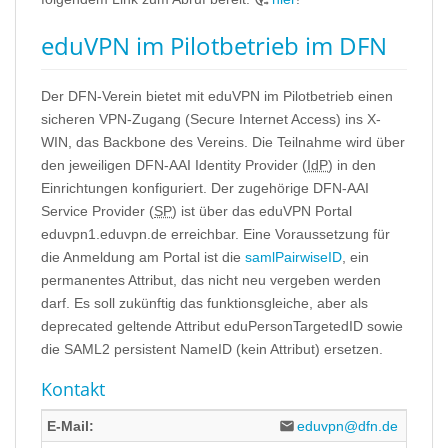
eduVPN im Pilotbetrieb im DFN
Der DFN-Verein bietet mit eduVPN im Pilotbetrieb einen
sicheren VPN-Zugang (Secure Internet Access) ins X-
WIN, das Backbone des Vereins. Die Teilnahme wird über
den jeweiligen DFN-AAI Identity Provider (
IdP
) in den
Einrichtungen konfiguriert. Der zugehörige DFN-AAI
Service Provider (
SP
) ist über das eduVPN Portal
eduvpn1.eduvpn.de erreichbar. Eine Voraussetzung für
die Anmeldung am Portal ist die
samlPairwiseID
, ein
permanentes Attribut, das nicht neu vergeben werden
darf. Es soll zukünftig das funktionsgleiche, aber als
deprecated geltende Attribut eduPersonTargetedID sowie
die SAML2 persistent NameID (kein Attribut) ersetzen.
Kontakt
E-Mail:
eduvpn@dfn.de