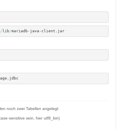
/
lib
/
mariadb-java-client.jar
age.jdbc
en noch zwei Tabellen angelegt:
e-sensitive sein, hier utf8_bin)