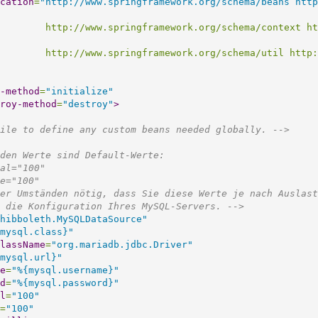
cation
=
"http://www.springframework.org/schema/beans http
springframework.org/schema/context/s
ingframework.org/schema/util/spring-
-method
=
"initialize"
roy-method
=
"destroy"
>
ile to define any custom beans needed globally. -->
den Werte sind Default-Werte:
maxTotal="100"
maxIdle="100"
 ist unter Umständen nötig, dass Sie diese Werte je nach Ausl
enso wie die Konfiguration Ihres MySQL-Servers. -->
hibboleth.MySQLDataSource"
mysql.class}"
lassName
=
"org.mariadb.jdbc.Driver"
mysql.url}"
e
=
"%{mysql.username}"
d
=
"%{mysql.password}"
l
=
"100"
=
"100"