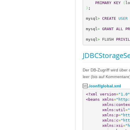
PRIMARY KEY
(
lo
)
;
mysql
>
CREATE
USER
mysql
>
GRANT
ALL
PR
mysql
>
 FLUSH 
PRIVIL
JDBCStorageSe
Der DB-Zugriff wird über
leer (bis auf Kommentare).
./conf/global.xml
<?xml
version
=
"1.0"
<beans
xmlns
=
"http:
xmlns:contex
xmlns:util
=
"
xmlns:p
=
"htt
xmlns:c
=
"htt
xmlns:xsi
=
"h