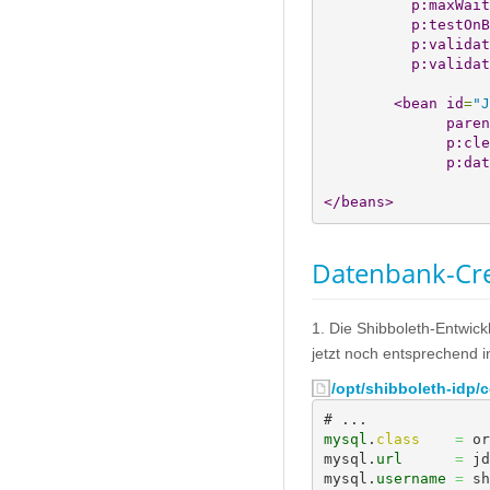
p:maxWait
p:testOnB
p:validat
p:validat
<bean
id
=
"J
paren
p:cle
p:dat
</beans
>
Datenbank-Cre
1. Die Shibboleth-Entwic
jetzt noch entsprechend 
/opt/shibboleth-idp/c
mysql
.
class
=
 or
mysql.
url
=
 jd
mysql.
username
=
 sh