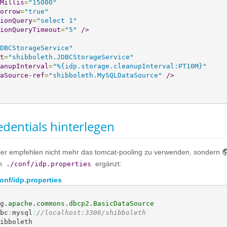
Millis
=
"15000"
orrow
=
"true"
ionQuery
=
"select 1"
ionQueryTimeout
=
"5"
/>
DBCStorageService"
t
=
"shibboleth.JDBCStorageService"
anupInterval
=
"%{idp.storage.cleanupInterval:PT10M}"
aSource-ref
=
"shibboleth.MySQLDataSource"
/>
dentials hinterlegen
kler empfehlen nicht mehr das tomcat-pooling zu verwenden, sondern
in
ergänzt:
./conf/idp.properties
onf/idp.properties
g.
apache
.
commons
.
dbcp2
.
BasicDataSource
bc
:
mysql
:
//localhost:3306/shibboleth
ibboleth
