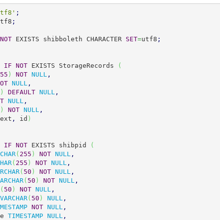
tf8'
;
tf8
;
NOT
 EXISTS shibboleth CHARACTER 
SET
=
utf8
;
IF
NOT
 EXISTS StorageRecords 
(
55
)
NOT
NULL
,
OT
NULL
,
)
DEFAULT
NULL
,
T
NULL
,
)
NOT
NULL
,
ext
,
 id
)
IF
NOT
 EXISTS shibpid 
(
CHAR
(
255
)
NOT
NULL
,
HAR
(
255
)
NOT
NULL
,
RCHAR
(
50
)
NOT
NULL
,
ARCHAR
(
50
)
NOT
NULL
,
(
50
)
NOT
NULL
,
VARCHAR
(
50
)
NULL
,
MESTAMP
NOT
NULL
,
te 
TIMESTAMP
NULL
,