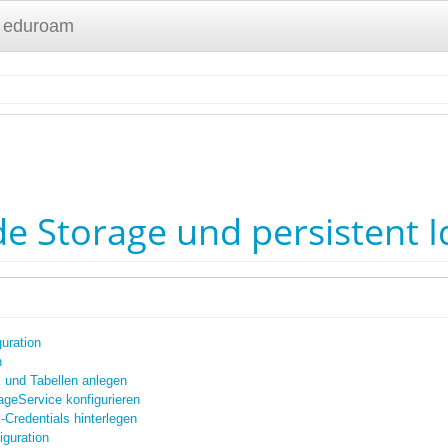
 eduroam
n
de Storage und persistent I
uration
n
 und Tabellen anlegen
geService konfigurieren
Credentials hinterlegen
iguration