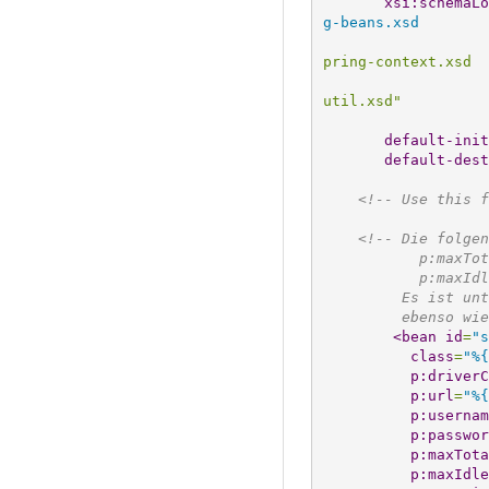
xsi:schemaLo
g-beans.xsd
                           http://www.springframework.org/schema/context http://www.
pring-context.xsd
                           http://www.springframework.org/schema/util http://www.spr
util.xsd"
default-init
default-dest
<!-- Use this f
<!-- Die folgen
           p:
           p:
         Es
         eb
<bean
id
=
"s
class
=
"%{
p:driverC
p:url
=
"%{
p:usernam
p:passwor
p:maxTota
p:maxIdle