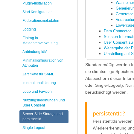
Wahl eines
Plugin-Installation
Generieru
Start Konfiguration
Generator
Verarbeitu
Föderationsmetadaten
Lowercas
Logging
Data Connector
Session-Informat
Eintrag in
User Consent zu A
Metadatenverwaltung
Weitergabe der P
Anbindung IdM
Umstellung auf S
Minimalkonfiguration von
Standardmäßig werden Info
Attributen
die clientseitige Speicher
Zertifikate für SAML
Abspeichern dieser Inform
Internationalisierung
oder Single-Logout). Nur 
Logo und Favicon
berücksichtigt werden.
Nutzungsbedinungen und
User Consent
persistentId?
Server-Side Storage und
persistentId
PersistentIds werde
Wiedererkennung und
Single Logout