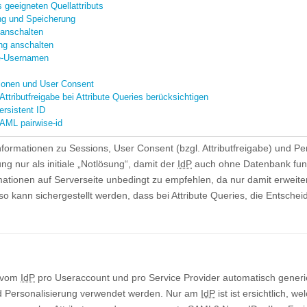
 geeigneten Quellattributs
ng und Speicherung
 anschalten
ng anschalten
e-Usernamen
ionen und User Consent
ttributfreigabe bei Attribute Queries berücksichtigen
ersistent ID
AML pairwise-id
rmationen zu Sessions, User Consent (bzgl. Attributfreigabe) und Persi
ung nur als initiale „Notlösung“, damit der
IdP
auch ohne Datenbank funkti
ationen auf Serverseite unbedingt zu empfehlen, da nur damit erweiter
so kann sichergestellt werden, dass bei Attribute Queries, die Entscheid
n vom
IdP
pro Useraccount und pro Service Provider automatisch gener
 Personalisierung verwendet werden. Nur am
IdP
ist ist ersichtlich, 