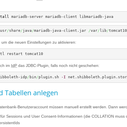
tall
 mariadb-server mariadb-client libmariadb-java
usr
/
share
/
java
/
mariadb-java-client.jar 
/
var
/
lib
/
tomcat10
 um die neuen Einstellungen zu aktivieren:
tl restart tomcat10
lich im
IdP
das JDBC-Plugin, falls noch nicht geschehen:
ibboleth-idp
/
bin
/
plugin.sh 
-I
 net.shibboleth.plugin.stor
 Tabellen anlegen
atenbank-Benutzeraccount müssen manuell erstellt werden. Dann werd
für Sessions und User Consent-Informationen (die COLLATION muss cas
ersistentIds