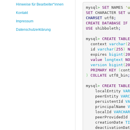
Hinweise für Bearbeiter*innen
mysql
>
SET
 NAMES 
'u
SET
 CHARACTER 
SET
 u
Kontakt
CHARSET
 utf8
;
Impressum
CREATE
DATABASE
IF
USE
 shibboleth
;
Datenschutzerklärung
mysql
>
CREATE
TABLE
  context 
varchar
(
2
  id 
varchar
(
255
)
N
  expires 
bigint
(
20
value
longtext
NO
version
bigint
(
20
PRIMARY KEY
(
cont
)
COLLATE
 utf8_bin
;
mysql
>
CREATE
TABLE
    localEntity 
VAR
    peerEntity 
VARC
    persistentId 
VA
    principalName 
V
    localId 
VARCHAR
    peerProvidedId 
    creationDate 
TI
    deactivationDa