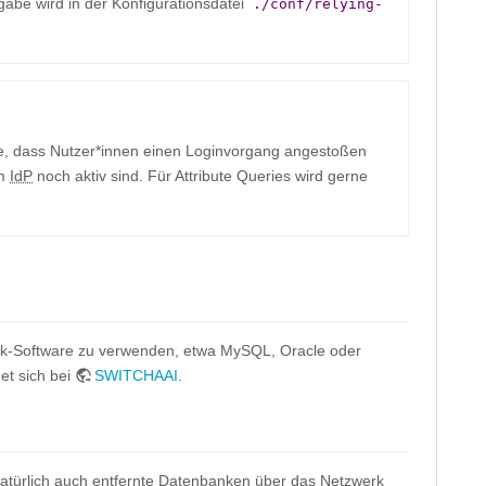
abe wird in der Konfigurationsdatei
./conf/relying-
e, dass Nutzer*innen einen Loginvorgang angestoßen
am
IdP
noch aktiv sind. Für Attribute Queries wird gerne
ank-Software zu verwenden, etwa MySQL, Oracle oder
det sich bei
SWITCHAAI
.
atürlich auch entfernte Datenbanken über das Netzwerk