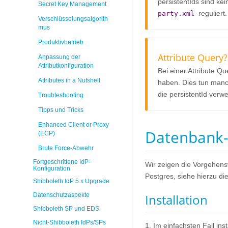
persistentIds sind k
Secret Key Management
reguliert.
party.xml
Verschlüsselungsalgorith
mus
Produktivbetrieb
Attribute Query?
Anpassung der
Attributkonfiguration
Bei einer Attribute Qu
Attributes in a Nutshell
haben. Dies tun man
die persistentId verw
Troubleshooting
Tipps und Tricks
Enhanced Client or Proxy
Datenbank-
(ECP)
Brute Force-Abwehr
Fortgeschrittene IdP-
Wir zeigen die Vorgehens
Konfiguration
Postgres, siehe hierzu d
Shibboleth IdP 5.x Upgrade
Installation
Datenschutzaspekte
Shibboleth SP und EDS
Nicht-Shibboleth IdPs/SPs
1. Im einfachsten Fall ins