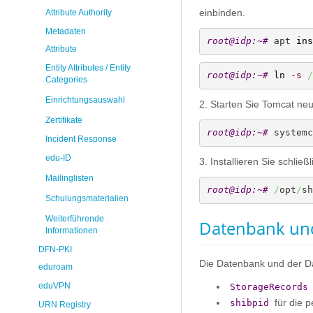
einbinden.
Attribute Authority
Metadaten
root@idp:~# 
apt 
ins
Attribute
Entity Attributes / Entity
root@idp:~# 
ln
-s
/
Categories
Einrichtungsauswahl
2. Starten Sie Tomcat neu
Zertifikate
root@idp:~# 
systemc
Incident Response
edu-ID
3. Installieren Sie schließ
Mailinglisten
root@idp:~# 
/
opt
/
sh
Schulungsmaterialien
Weiterführende
Datenbank und
Informationen
DFN-PKI
Die Datenbank und der D
eduroam
eduVPN
StorageRecords
für die p
shibpid
URN Registry