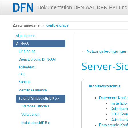
Dokumentation DFN-AAI, DFN-PKI und
Zuletzt angesehen
config-storage
Allgemeines
DFN-AAI
←
Nutzungsbedingunge
Einführung
Dienstportfolio DFN-AAI
Server-Si
Teilnahme
FAQ
Kontakt
Inhaltsverzeichnis
Identity Assurance
Datenbank-Konfig
Tutorial Shibboleth IdP 5.x
Installatio
Start des Tutorials
Datenbank
JDBCStora
Vorarbeiten
Datenbank-
Installation IdP 5.x
PersistentId-Konf