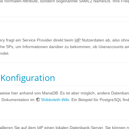
eine normalen Attribute, sondern sogenannte SAML2 NameIDs. Ihre Freig
ery fragt ein Service Provider direkt beim
IdP
Nutzerdaten ab, also ohn
che SPs, um Informationen darüber zu bekommen, ob Useraccounts 
endet.
Konfiguration
weise hier anhand von MariaDB. Es ist aber möglich, andere Datenb
ie Dokumentation im
Shibboleth-Wiki
. Ein Beispiel für PostgreSQL fin
tallieren Sie auf dem
IdP
einen lokalen Datenbank-Server. Sie können n