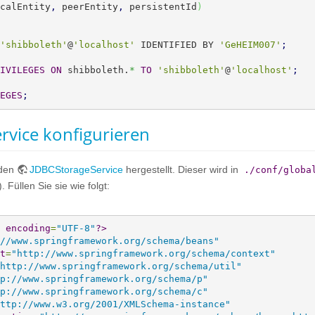
calEntity
,
 peerEntity
,
 persistentId
)
'shibboleth'
@
'localhost'
 IDENTIFIED BY 
'GeHEIM007'
;
IVILEGES
ON
 shibboleth.
*
TO
'shibboleth'
@
'localhost'
;
EGES
;
rvice konfigurieren
 den
JDBCStorageService
hergestellt. Dieser wird in
./conf/globa
 Füllen Sie sie wie folgt:
encoding
=
"UTF-8"
?>
//www.springframework.org/schema/beans"
t
=
"http://www.springframework.org/schema/context"
http://www.springframework.org/schema/util"
p://www.springframework.org/schema/p"
p://www.springframework.org/schema/c"
ttp://www.w3.org/2001/XMLSchema-instance"