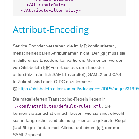
</AttributeRule
>
</AttributeFilterPolicy
>
Attribut-Encoding
Service Provider verstehen die im
IdP
konfigurierten,
menschenlesbaren Attributnamen nicht. Der
IdP
muss sie
mithilfe eines Encoders konvertieren. Momentan werden
von Shibboleth
IdP
von Haus aus drei Encoder
unterstützt, nämlich SAML1 (veraltet), SAML2 und CAS.
In Zukunft wird auch OIDC dazukommen.
https://shibboleth.atlassian.net/wiki/spaces/IDP5/pages/319
Die mitgelieferten Transcoding-Regeln liegen in
. Sie
./conf/attributes/default-rules.xml
können sie zunächst einfach lassen, wie sie sind, obwohl
sie umfangreicher sind als nötig. Hier eine gekürzte Regel
(lauffähige) für das mail-Attribut auf einem
IdP
, der nur
SAML2 spricht: