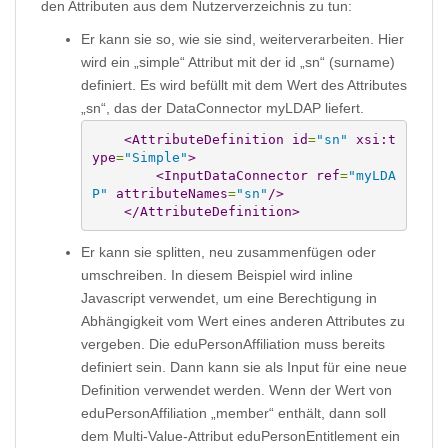
den Attributen aus dem Nutzerverzeichnis zu tun:
Er kann sie so, wie sie sind, weiterverarbeiten. Hier
wird ein „simple“ Attribut mit der id „sn“ (surname)
definiert. Es wird befüllt mit dem Wert des Attributes
„sn“, das der DataConnector myLDAP liefert.
<AttributeDefinition
id
=
"sn"
xsi:t
ype
=
"Simple"
>
<InputDataConnector
ref
=
"myLDA
P"
attributeNames
=
"sn"
/>
</AttributeDefinition
>
Er kann sie splitten, neu zusammenfügen oder
umschreiben. In diesem Beispiel wird inline
Javascript verwendet, um eine Berechtigung in
Abhängigkeit vom Wert eines anderen Attributes zu
vergeben. Die eduPersonAffiliation muss bereits
definiert sein. Dann kann sie als Input für eine neue
Definition verwendet werden. Wenn der Wert von
eduPersonAffiliation „member“ enthält, dann soll
dem Multi-Value-Attribut eduPersonEntitlement ein