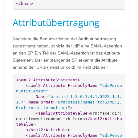
</bean
>
Attributübertragung
Nachdem die Benutzer*innen der Attributübertragung
zugestimmt haben, schickt der
IdP
eine SAML-Assertion
an den
SP
. Ein Teil der SAML-Assertion ist das Attribute
Statement. Der empfangende
SP
erkennt die Attribute
anhand der URIs (meist urn:oid) im Feld „Name“.
<saml2:AttributeStatement
>
<saml2:Attribute
FriendlyName
=
"eduPerso
nEntitlement"
Name
=
"urn:oid:1.3.6.1.4.1.5923.1.1.
1.7"
NameFormat
=
"urn:oasis:names:tc:SAML:2.
0:attrname-format:uri"
>
<saml2:AttributeValue
>
urn:mace:dir:
entitlement:common-lib-terms
</saml2:Attribu
teValue
>
</saml2:Attribute
>
<saml2:Attribute
FriendlyName
=
"eduPerso