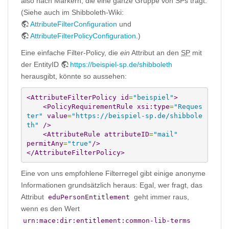
also nach Markern, die eine ganze Gruppe von SPs trägt.
(Siehe auch im Shibboleth-Wiki:
AttributeFilterConfiguration
und
AttributeFilterPolicyConfiguration
.)
Eine einfache Filter-Policy, die
ein
Attribut an den
SP
mit
der EntityID
https://beispiel-sp.de/shibboleth
herausgibt, könnte so aussehen:
<AttributeFilterPolicy
id
=
"beispiel"
>
<PolicyRequirementRule
xsi:type
=
"Reques
ter"
value
=
"https://beispiel-sp.de/shibbole
th"
/>
<AttributeRule
attributeID
=
"mail"
permitAny
=
"true"
/>
</AttributeFilterPolicy
>
Eine von uns empfohlene Filterregel gibt einige anonyme
Informationen grundsätzlich heraus: Egal, wer fragt, das
Attribut
geht immer raus,
eduPersonEntitlement
wenn es den Wert
urn:mace:dir:entitlement:common-lib-terms