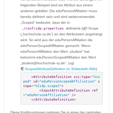
folgenden Beispiel wird ein Attribut aus einem
anderen gebildet: Die eduPersonAffiliation muss
bereits definiert sein und wird weiterverwendet.
„Scoped“ bedeutet, dass der in
definierte
IdP
-Scope
./conf/idp.properties
(„hochschule-xy.de“) an den Attributwert angehängt
wird. So wird aus der eduPersonAffiliation die
eduPersonScopedAffiliation gemacht. Wenn
eduPersonAffiliation den Wert „student“ hat,
bekommt eduPersonScopedAffiliation den Wert
„student@hochschule-xy.de“. (vgl.
ScopedAttributeDefinition im Shibboleth-Wiki
)
<AttributeDefinition
xsi:type
=
"Sco
ped"
id
=
"eduPersonScopedAffiliation"
s
cope
=
"%{idp.scope}"
>
<InputAttributeDefinition
ref
=
"eduPersonAffiliation"
/>
</AttributeDefinition
>
Diese Konfigurationen nehmen Sie in einer der zentralen