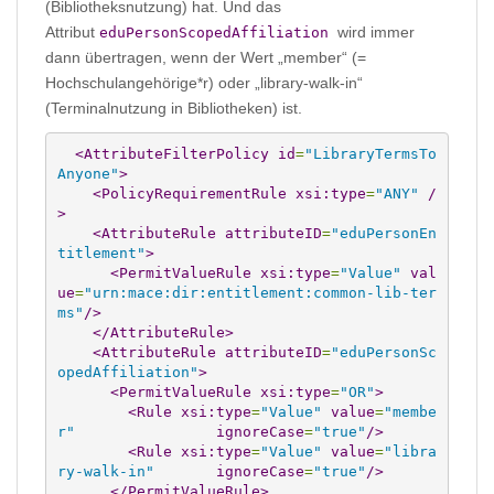
(Bibliotheksnutzung) hat. Und das
Attribut
wird immer
eduPersonScopedAffiliation
dann übertragen, wenn der Wert „member“ (=
Hochschulangehörige*r) oder „library-walk-in“
(Terminalnutzung in Bibliotheken) ist.
<AttributeFilterPolicy
id
=
"LibraryTermsTo
Anyone"
>
<PolicyRequirementRule
xsi:type
=
"ANY"
/
>
<AttributeRule
attributeID
=
"eduPersonEn
titlement"
>
<PermitValueRule
xsi:type
=
"Value"
val
ue
=
"urn:mace:dir:entitlement:common-lib-ter
ms"
/>
</AttributeRule
>
<AttributeRule
attributeID
=
"eduPersonSc
opedAffiliation"
>
<PermitValueRule
xsi:type
=
"OR"
>
<Rule
xsi:type
=
"Value"
value
=
"membe
r"
ignoreCase
=
"true"
/>
<Rule
xsi:type
=
"Value"
value
=
"libra
ry-walk-in"
ignoreCase
=
"true"
/>
</PermitValueRule
>