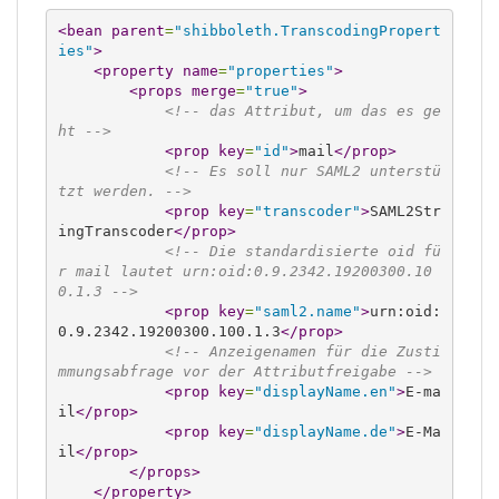
<bean
parent
=
"shibboleth.TranscodingPropert
ies"
>
<property
name
=
"properties"
>
<props
merge
=
"true"
>
<!-- das Attribut, um das es ge
ht -->
<prop
key
=
"id"
>
mail
</prop
>
<!-- Es soll nur SAML2 unterstü
tzt werden. -->
<prop
key
=
"transcoder"
>
SAML2Str
ingTranscoder
</prop
>
<!-- Die standardisierte oid fü
r mail lautet urn:oid:0.9.2342.19200300.10
0.1.3 -->
<prop
key
=
"saml2.name"
>
urn:oid:
0.9.2342.19200300.100.1.3
</prop
>
<!-- Anzeigenamen für die Zusti
mmungsabfrage vor der Attributfreigabe -->
<prop
key
=
"displayName.en"
>
E-ma
il
</prop
>
<prop
key
=
"displayName.de"
>
E-Ma
il
</prop
>
</props
>
</property
>