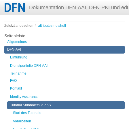
Dokumentation DFN-AAI, DFN-PKI und ed
Zuletzt angesehen
attributes-nutshell
Seitenleiste
Allgemeines
DFN-AAI
Einführung
Dienstportfolio DFN-AAI
Teilnahme
FAQ
Kontakt
Identity Assurance
Tutorial Shibboleth IdP 5.x
Start des Tutorials
Vorarbeiten