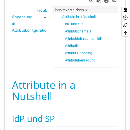
Inhaltsverzeichnis
←
Troubleshooting
Anpassung
→
Attribute in a Nutshell
der
IdP und SP
Attributkonfiguration
Attributschemata
Attributdefinition am IdP
Attributfilter
Attribut-Encoding
Attributübertragung
Attribute in a
Nutshell
IdP und SP