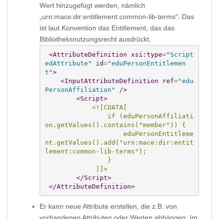
Wert hinzugefügt werden, nämlich
„urn:mace:dir:entitlement:common-lib-terms“. Das
ist laut Konvention das Entitlement, das das
Bibliotheksnutzungsrecht ausdrückt.
<AttributeDefinition
xsi:type
=
"Script
edAttribute"
id
=
"eduPersonEntitlemen
t"
>
<InputAttributeDefinition
ref
=
"edu
PersonAffiliation"
/>
<Script
>
<![CDATA[
                if (eduPersonAffiliati
on.getValues().contains("member")) {
                    eduPersonEntitleme
nt.getValues().add("urn:mace:dir:entit
lement:common-lib-terms");
                }
             ]]>
</Script
>
</AttributeDefinition
>
Er kann neue Attribute erstellen, die z.B. von
vorhandenen Attributen oder Werten abhängen. Im