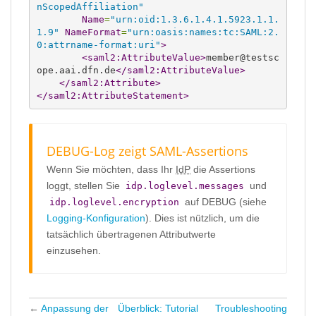
nScopedAffiliation"
Name
=
"urn:oid:1.3.6.1.4.1.5923.1.1.
1.9"
NameFormat
=
"urn:oasis:names:tc:SAML:2.
0:attrname-format:uri"
>
<saml2:AttributeValue
>
member@testsc
ope.aai.dfn.de
</saml2:AttributeValue
>
</saml2:Attribute
>
</saml2:AttributeStatement
>
DEBUG-Log zeigt SAML-Assertions
Wenn Sie möchten, dass Ihr
IdP
die Assertions
loggt, stellen Sie
und
idp.loglevel.messages
auf DEBUG (siehe
idp.loglevel.encryption
Logging-Konfiguration
). Dies ist nützlich, um die
tatsächlich übertragenen Attributwerte
einzusehen.
←
Anpassung der
Überblick: Tutorial
Troubleshooting