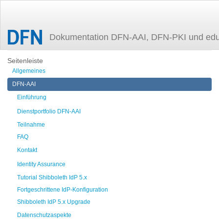
Dokumentation DFN-AAI, DFN-PKI und ed
Zuletzt angesehen
incidentresponse
Seitenleiste
Allgemeines
DFN-AAI
Einführung
Dienstportfolio DFN-AAI
Teilnahme
FAQ
Kontakt
Identity Assurance
Tutorial Shibboleth IdP 5.x
Fortgeschrittene IdP-Konfiguration
Shibboleth IdP 5.x Upgrade
Datenschutzaspekte