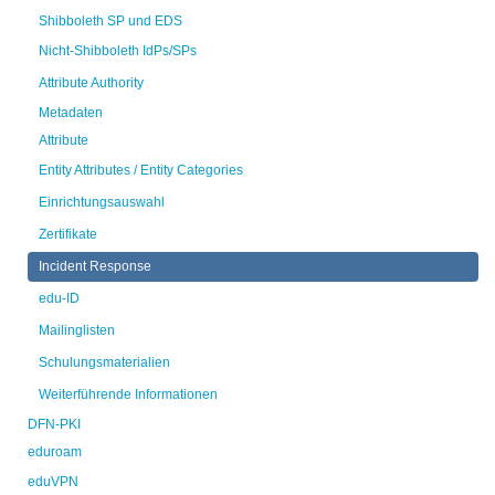
Shibboleth SP und EDS
Nicht-Shibboleth IdPs/SPs
Attribute Authority
Metadaten
Attribute
Entity Attributes / Entity Categories
Einrichtungsauswahl
Zertifikate
Incident Response
edu-ID
Mailinglisten
Schulungsmaterialien
Weiterführende Informationen
DFN-PKI
eduroam
eduVPN