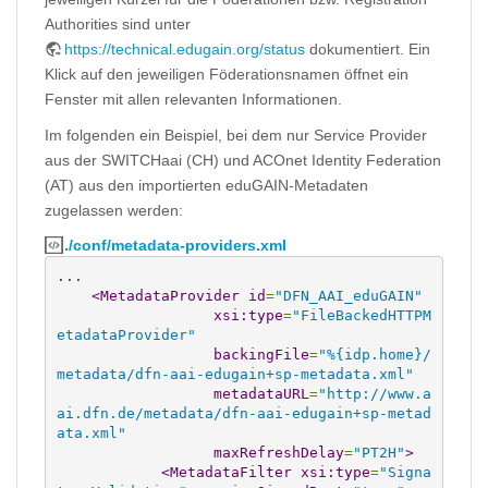
Authorities sind unter
https://technical.edugain.org/status
dokumentiert. Ein
Klick auf den jeweiligen Föderationsnamen öffnet ein
Fenster mit allen relevanten Informationen.
Im folgenden ein Beispiel, bei dem nur Service Provider
aus der SWITCHaai (CH) und ACOnet Identity Federation
(AT) aus den importierten eduGAIN-Metadaten
zugelassen werden:
./conf/metadata-providers.xml
...

<MetadataProvider
id
=
"DFN_AAI_eduGAIN"
xsi:type
=
"FileBackedHTTPM
etadataProvider"
backingFile
=
"%{idp.home}/
metadata/dfn-aai-edugain+sp-metadata.xml"
metadataURL
=
"http://www.a
ai.dfn.de/metadata/dfn-aai-edugain+sp-metad
ata.xml"
maxRefreshDelay
=
"PT2H"
>
<MetadataFilter
xsi:type
=
"Signa