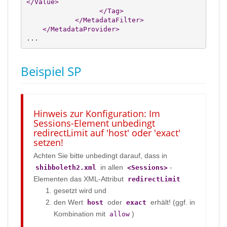
</Value
>
</Tag
>
</MetadataFilter
>
</MetadataProvider
>
... 
Beispiel SP
Hinweis zur Konfiguration: Im
Sessions-Element unbedingt
redirectLimit auf 'host' oder 'exact'
setzen!
Achten Sie bitte unbedingt darauf, dass in
in allen
-
shibboleth2.xml
<Sessions>
Elementen das XML-Attribut
redirectLimit
gesetzt wird und
den Wert
oder
erhält! (ggf. in
host
exact
Kombination mit
)
allow