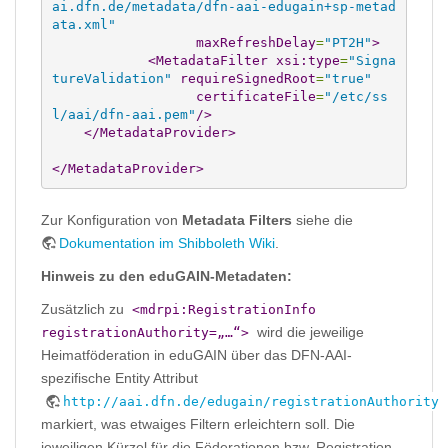
ai.dfn.de/metadata/dfn-aai-edugain+sp-metad
ata.xml"
maxRefreshDelay
=
"PT2H"
>
<MetadataFilter
xsi:type
=
"Signa
tureValidation"
requireSignedRoot
=
"true"
certificateFile
=
"/etc/ss
l/aai/dfn-aai.pem"
/>
</MetadataProvider
>
</MetadataProvider
>
Zur Konfiguration von
Metadata Filters
siehe die
Dokumentation im Shibboleth Wiki
.
Hinweis zu den eduGAIN-Metadaten:
Zusätzlich zu
<mdrpi:RegistrationInfo
wird die jeweilige
registrationAuthority=„…“>
Heimatföderation in eduGAIN über das DFN-AAI-
spezifische Entity Attribut
http://aai.dfn.de/edugain/registrationAuthority
markiert, was etwaiges Filtern erleichtern soll. Die
jeweiligen Kürzel für die Föderationen bzw. Registration