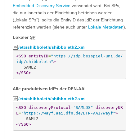
Embedded Discovery Service
verwendet wird. Bei SPs,
die nur innerhalb der Einrichtung betrieben werden
(„lokale SPs“), sollte die EntityID des
IdP
der Einrichtung
referenziert werden (siehe auch unter
Lokale Metadaten
).
Lokaler
SP
/etc/shibboleth/shibboleth2.xml
<SSO
entityID
=
"https://idp.beispiel-uni.de/
idp/shibboleth"
>
</SSO
>
Alle produktiven IdPs der DFN-AAI
/etc/shibboleth/shibboleth2.xml
<SSO
discoveryProtocol
=
"SAMLDS"
discoveryUR
L
=
"https://wayf.aai.dfn.de/DFN-AAI/wayf"
>
</SSO
>