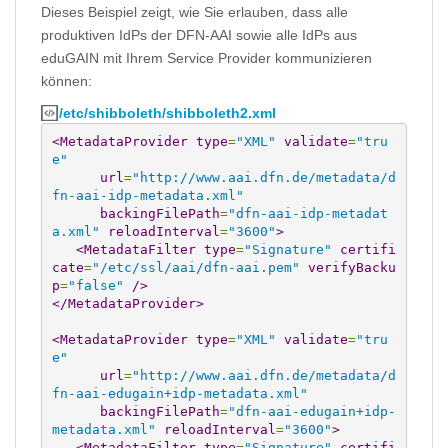
Dieses Beispiel zeigt, wie Sie erlauben, dass alle
produktiven IdPs der DFN-AAI sowie alle IdPs aus
eduGAIN mit Ihrem Service Provider kommunizieren
können:
/etc/shibboleth/shibboleth2.xml
<MetadataProvider
type
=
"XML"
validate
=
"tru
e"
url
=
"http://www.aai.dfn.de/metadata/d
fn-aai-idp-metadata.xml"
backingFilePath
=
"dfn-aai-idp-metadat
a.xml"
reloadInterval
=
"3600"
>
<MetadataFilter
type
=
"Signature"
certifi
cate
=
"/etc/ssl/aai/dfn-aai.pem"
verifyBacku
p
=
"false"
/>
</MetadataProvider
>
<MetadataProvider
type
=
"XML"
validate
=
"tru
e"
url
=
"http://www.aai.dfn.de/metadata/d
fn-aai-edugain+idp-metadata.xml"
backingFilePath
=
"dfn-aai-edugain+idp-
metadata.xml"
reloadInterval
=
"3600"
>
<MetadataFilter
type
=
"Signature"
certifi