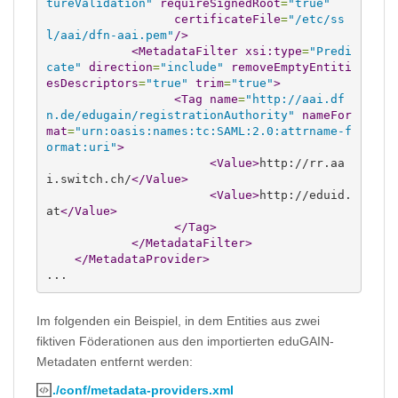
tureValidation"
requireSignedRoot
=
"true"
certificateFile
=
"/etc/ss
l/aai/dfn-aai.pem"
/>
<MetadataFilter
xsi:type
=
"Predi
cate"
direction
=
"include"
removeEmptyEntiti
esDescriptors
=
"true"
trim
=
"true"
>
<Tag
name
=
"http://aai.df
n.de/edugain/registrationAuthority"
nameFor
mat
=
"urn:oasis:names:tc:SAML:2.0:attrname-f
ormat:uri"
>
<Value
>
http://rr.aa
i.switch.ch/
</Value
>
<Value
>
http://eduid.
at
</Value
>
</Tag
>
</MetadataFilter
>
</MetadataProvider
>
... 
Im folgenden ein Beispiel, in dem Entities aus zwei
fiktiven Föderationen aus den importierten eduGAIN-
Metadaten entfernt werden:
./conf/metadata-providers.xml