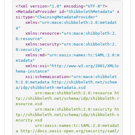
<?xml
version
=
"1.0"
encoding
=
"UTF-8"
?>
<MetadataProvider
id
=
"ShibbolethMetadata"
x
si:type
=
"ChainingMetadataProvider"
xmlns
=
"urn:mace:shibboleth:2.0:metadat
a"
xmlns:resource
=
"urn:mace:shibboleth:2.
0:resource"
xmlns:security
=
"urn:mace:shibboleth:2.
0:security"
xmlns:md
=
"urn:oasis:names:tc:SAML:2.0:m
etadata"
xmlns:xsi
=
"http://www.w3.org/2001/XMLSc
hema-instance"
xsi:schemaLocation
=
"urn:mace:shibbolet
h:2.0:metadata http://shibboleth.net/schem
a/idp/shibboleth-metadata.xsd
        urn:mace:shibboleth:2.0:resource ht
tp://shibboleth.net/schema/idp/shibboleth-r
esource.xsd
        urn:mace:shibboleth:2.0:security ht
tp://shibboleth.net/schema/idp/shibboleth-s
ecurity.xsd
        urn:oasis:names:tc:SAML:2.0:metadat
a http://docs.oasis-open.org/security/saml/