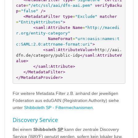
cate
=
"/etc/ssl/aai/dfn-aai.pem"
verifyBacku
p
=
"false"
/>
<MetadataFilter
type
=
"Exclude"
matcher
=
"EntityAttributes"
>
<saml:Attribute
Name
=
"http://macedi
r.org/entity-category"
NameFormat
=
"urn:oasis:names:t
c:SAML:2.0:attrname-format:uri"
>
<saml:AttributeValue
>
http://aai.
dfn.de/category/public-idp
</saml:AttributeV
alue
>
</saml:Attribute
>
</MetadataFilter
>
</MetadataProvider
>
Für weitere Metadata Filter z.B. anhand der jeweiligen
Föderation aus eduGAIN (Registration Authority) siehe
unter
Shibboleth SP - Filtermechanismen
.
Discovery Service
Bei einem
Shibboleth
SP
kann der zentrale Discovery
Service (WAYF) genutzt werden, sofern kein lokaler bzw.