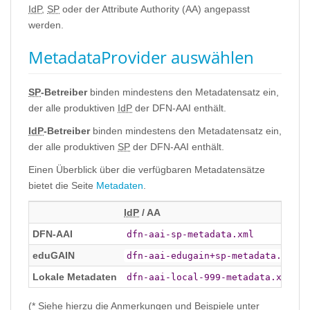
IdP
,
SP
oder der Attribute Authority (AA) angepasst
werden.
MetadataProvider auswählen
SP
-Betreiber
binden mindestens den Metadatensatz ein,
der alle produktiven
IdP
der DFN-AAI enthält.
IdP
-Betreiber
binden mindestens den Metadatensatz ein,
der alle produktiven
SP
der DFN-AAI enthält.
Einen Überblick über die verfügbaren Metadatensätze
bietet die Seite
Metadaten
.
IdP
/ AA
DFN-AAI
dfn-aai-sp-metadata.xml
eduGAIN
dfn-aai-edugain+sp-metadata.xml
Lokale Metadaten
*
dfn-aai-local-999-metadata.xml
(* Siehe hierzu die Anmerkungen und Beispiele unter