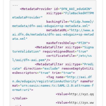
...

<MetadataProvider
id
=
"DFN_AAI_eduGAIN"
xsi:type
=
"FileBackedHTTPM
etadataProvider"
backingFile
=
"%{idp.home}/
metadata/dfn-aai-edugain+sp-metadata.xml"
metadataURL
=
"http://www.a
ai.dfn.de/metadata/dfn-aai-edugain+sp-metad
ata.xml"
maxRefreshDelay
=
"PT2H"
>
<MetadataFilter
xsi:type
=
"Signa
tureValidation"
requireSignedRoot
=
"true"
certificateFile
=
"/etc/ss
l/aai/dfn-aai.pem"
/>
<MetadataFilter
xsi:type
=
"Predi
cate"
direction
=
"exclude"
removeEmptyEntiti
esDescriptors
=
"true"
trim
=
"true"
>
<Tag
name
=
"http://aai.df
n.de/edugain/registrationAuthority"
nameFor
mat
=
"urn:oasis:names:tc:SAML:2.0:attrname-f
ormat:uri"
>
<Value
>
http://xyz.qq
</Value
>
<Value
>
http://zyx.ww