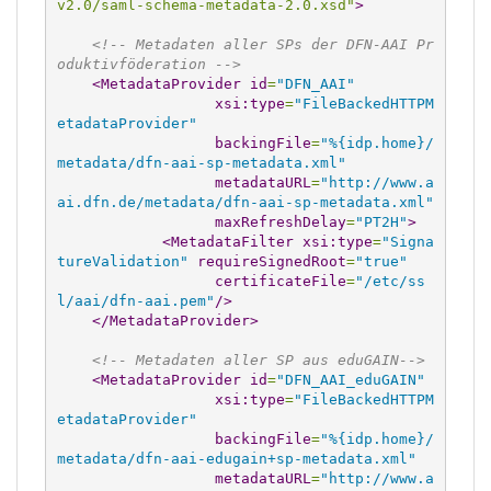
v2.0/saml-schema-metadata-2.0.xsd"
>
<!-- Metadaten aller SPs der DFN-AAI Pr
oduktivföderation -->
<MetadataProvider
id
=
"DFN_AAI"
xsi:type
=
"FileBackedHTTPM
etadataProvider"
backingFile
=
"%{idp.home}/
metadata/dfn-aai-sp-metadata.xml"
metadataURL
=
"http://www.a
ai.dfn.de/metadata/dfn-aai-sp-metadata.xml"
maxRefreshDelay
=
"PT2H"
>
<MetadataFilter
xsi:type
=
"Signa
tureValidation"
requireSignedRoot
=
"true"
certificateFile
=
"/etc/ss
l/aai/dfn-aai.pem"
/>
</MetadataProvider
>
<!-- Metadaten aller SP aus eduGAIN-->
<MetadataProvider
id
=
"DFN_AAI_eduGAIN"
xsi:type
=
"FileBackedHTTPM
etadataProvider"
backingFile
=
"%{idp.home}/
metadata/dfn-aai-edugain+sp-metadata.xml"
metadataURL
=
"http://www.a