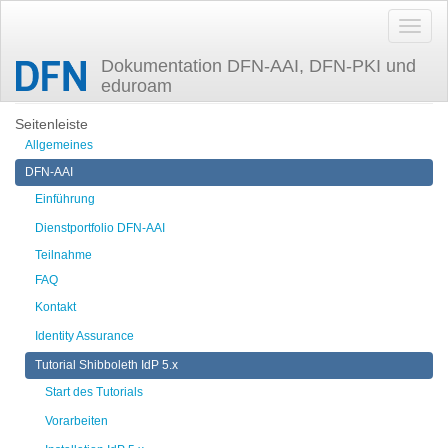
Dokumentation DFN-AAI, DFN-PKI und
eduroam
Zuletzt angesehen
production
Seitenleiste
Allgemeines
DFN-AAI
Einführung
Dienstportfolio DFN-AAI
Teilnahme
FAQ
Kontakt
Identity Assurance
Tutorial Shibboleth IdP 5.x
Start des Tutorials
Vorarbeiten