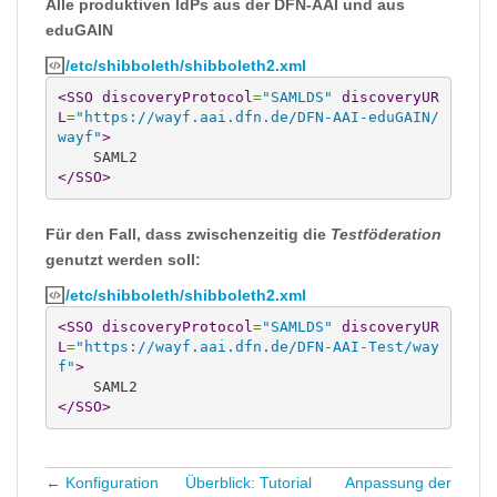
Alle produktiven IdPs aus der DFN-AAI und aus
eduGAIN
/etc/shibboleth/shibboleth2.xml
<SSO
discoveryProtocol
=
"SAMLDS"
discoveryUR
L
=
"https://wayf.aai.dfn.de/DFN-AAI-eduGAIN/
wayf"
>
</SSO
>
Für den Fall, dass zwischenzeitig die
Testföderation
genutzt werden soll:
/etc/shibboleth/shibboleth2.xml
<SSO
discoveryProtocol
=
"SAMLDS"
discoveryUR
L
=
"https://wayf.aai.dfn.de/DFN-AAI-Test/way
f"
>
</SSO
>
←
Konfiguration
Überblick: Tutorial
Anpassung der