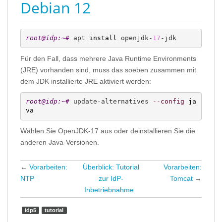
Debian 12
root@idp:~# 
apt 
install
 openjdk-
17
-jdk
Für den Fall, dass mehrere Java Runtime Environments
(JRE) vorhanden sind, muss das soeben zusammen mit
dem JDK installierte JRE aktiviert werden:
root@idp:~# 
update-alternatives 
--config
ja
va
Wählen Sie OpenJDK-17 aus oder deinstallieren Sie die
anderen Java-Versionen.
←
Vorarbeiten:
Überblick: Tutorial
Vorarbeiten:
NTP
zur IdP-
Tomcat
→
Inbetriebnahme
idp5
tutorial