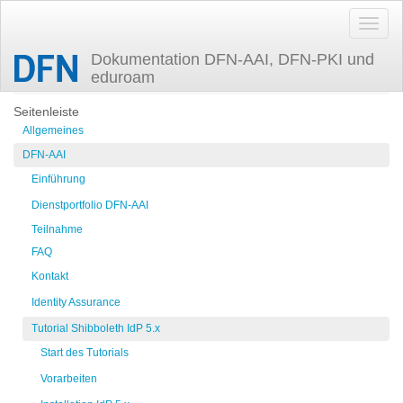
Dokumentation DFN-AAI, DFN-PKI und
eduroam
Zuletzt angesehen
prepare-java
Seitenleiste
Allgemeines
DFN-AAI
Einführung
Dienstportfolio DFN-AAI
Teilnahme
FAQ
Kontakt
Identity Assurance
Tutorial Shibboleth IdP 5.x
Start des Tutorials
Vorarbeiten