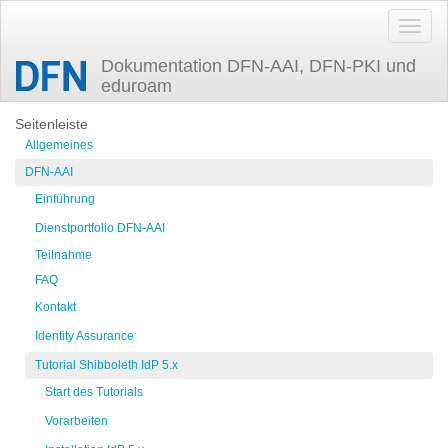
Dokumentation DFN-AAI, DFN-PKI und
eduroam
Zuletzt angesehen
config-attributes-publishers
Seitenleiste
Allgemeines
DFN-AAI
Einführung
Dienstportfolio DFN-AAI
Teilnahme
FAQ
Kontakt
Identity Assurance
Tutorial Shibboleth IdP 5.x
Start des Tutorials
Vorarbeiten