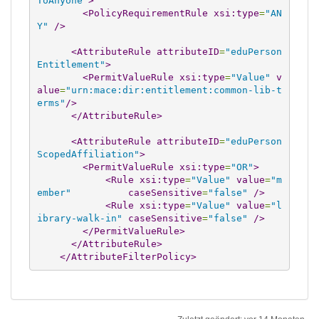
ToAnyone"
>
<PolicyRequirementRule
xsi:type
=
"AN
Y"
/>
<AttributeRule
attributeID
=
"eduPerson
Entitlement"
>
<PermitValueRule
xsi:type
=
"Value"
v
alue
=
"urn:mace:dir:entitlement:common-lib-t
erms"
/>
</AttributeRule
>
<AttributeRule
attributeID
=
"eduPerson
ScopedAffiliation"
>
<PermitValueRule
xsi:type
=
"OR"
>
<Rule
xsi:type
=
"Value"
value
=
"m
ember"
caseSensitive
=
"false"
/>
<Rule
xsi:type
=
"Value"
value
=
"l
ibrary-walk-in"
caseSensitive
=
"false"
/>
</PermitValueRule
>
</AttributeRule
>
</AttributeFilterPolicy
>