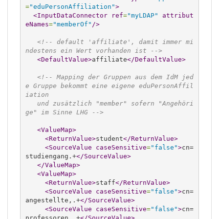
=
"eduPersonAffiliation"
>
<InputDataConnector
ref
=
"myLDAP"
attribut
eNames
=
"memberOf"
/>
<!-- default 'affiliate', damit immer mi
ndestens ein Wert vorhanden ist -->
<DefaultValue
>
affiliate
</DefaultValue
>
<!-- Mapping der Gruppen aus dem IdM jed
e Gruppe bekommt eine eigene eduPersonAffil
iation
   und zusätzlich "member" sofern "Angehöri
ge" im Sinne LHG -->
<ValueMap
>
<ReturnValue
>
student
</ReturnValue
>
<SourceValue
caseSensitive
=
"false"
>
cn=
studiengang.+
</SourceValue
>
</ValueMap
>
<ValueMap
>
<ReturnValue
>
staff
</ReturnValue
>
<SourceValue
caseSensitive
=
"false"
>
cn=
angestellte,.+
</SourceValue
>
<SourceValue
caseSensitive
=
"false"
>
cn=
professoren,.+
</SourceValue
>