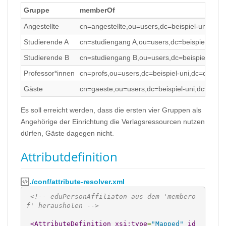
Gruppe
memberOf
Angestellte
cn=angestellte,ou=users,dc=beispiel-uni,dc=
Studierende A
cn=studiengang A,ou=users,dc=beispiel-uni,
Studierende B
cn=studiengang B,ou=users,dc=beispiel-uni,
Professor*innen
cn=profs,ou=users,dc=beispiel-uni,dc=de
Gäste
cn=gaeste,ou=users,dc=beispiel-uni,dc=de
Es soll erreicht werden, dass die ersten vier Gruppen als
Angehörige der Einrichtung die Verlagsressourcen nutzen
dürfen, Gäste dagegen nicht.
Attributdefinition
./conf/attribute-resolver.xml
<!-- eduPersonAffiliaton aus dem 'membero
f' herausholen -->
<AttributeDefinition
xsi:type
=
"Mapped"
id