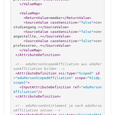
</ValueMap
>
<ValueMap
>
<ReturnValue
>
member
</ReturnValue
>
<SourceValue
caseSensitive
=
"false"
>
cn=
studiengang.+
</SourceValue
>
<SourceValue
caseSensitive
=
"false"
>
cn=
angestellte,.+
</SourceValue
>
<SourceValue
caseSensitive
=
"false"
>
cn=
professoren,.+
</SourceValue
>
</ValueMap
>
</AttributeDefinition
>
<!-- eduPersonScopedAffiliation aus eduPer
sonAffiliation bilden -->
<AttributeDefinition
xsi:type
=
"Scoped"
id
=
"eduPersonScopedAffiliation"
scope
=
"%{idp.
scope}"
>
<InputAttributeDefinition
ref
=
"eduPerson
Affiliation"
/>
</AttributeDefinition
>
<!-- eduPersonEntitlement je nach eduPerso
nAffiliation setzen -->
<AttributeDefinition
xsi:type
=
"ScriptedAtt