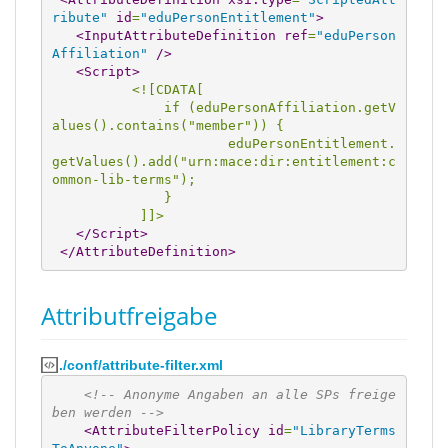
ribute"
id
=
"eduPersonEntitlement"
>
<InputAttributeDefinition
ref
=
"eduPerson
Affiliation"
/>
<Script
>
<![CDATA[
              if (eduPersonAffiliation.getV
alues().contains("member")) {
                      eduPersonEntitlement.
getValues().add("urn:mace:dir:entitlement:c
ommon-lib-terms");
              }
           ]]>
</Script
>
</AttributeDefinition
>
Attributfreigabe
./conf/attribute-filter.xml
<!-- Anonyme Angaben an alle SPs freige
ben werden -->
<AttributeFilterPolicy
id
=
"LibraryTerms