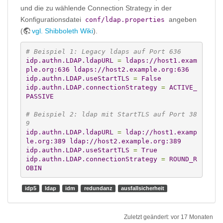
und die zu wählende Connection Strategy in der
Konfigurationsdatei
angeben
conf/ldap.properties
(
vgl. Shibboleth Wiki
).
# Beispiel 1: Legacy ldaps auf Port 636
idp.authn.LDAP.ldapURL
=
 ldaps://host1.exam
ple.org:636 ldaps://host2.example.org:636
idp.authn.LDAP.useStartTLS
=
 False
idp.authn.LDAP.connectionStrategy
=
 ACTIVE_
PASSIVE
# Beispiel 2: ldap mit StartTLS auf Port 38
9
idp.authn.LDAP.ldapURL
=
 ldap://host1.examp
le.org:389 ldap://host2.example.org:389
idp.authn.LDAP.useStartTLS
=
 True
idp.authn.LDAP.connectionStrategy
=
 ROUND_R
OBIN
idp5
ldap
idm
redundanz
ausfallsicherheit
Zuletzt geändert:
vor 17 Monaten