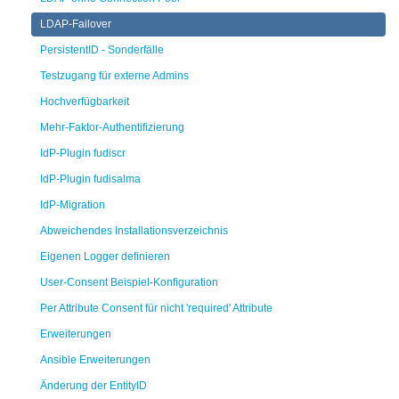
LDAP-Failover
PersistentID - Sonderfälle
Testzugang für externe Admins
Hochverfügbarkeit
Mehr-Faktor-Authentifizierung
IdP-Plugin fudiscr
IdP-Plugin fudisalma
IdP-Migration
Abweichendes Installationsverzeichnis
Eigenen Logger definieren
User-Consent Beispiel-Konfiguration
Per Attribute Consent für nicht 'required' Attribute
Erweiterungen
Ansible Erweiterungen
Änderung der EntityID