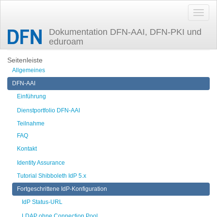
Dokumentation DFN-AAI, DFN-PKI und
eduroam
Zuletzt angesehen
config-ldap-failover
Seitenleiste
Allgemeines
DFN-AAI
Einführung
Dienstportfolio DFN-AAI
Teilnahme
FAQ
Kontakt
Identity Assurance
Tutorial Shibboleth IdP 5.x
Fortgeschrittene IdP-Konfiguration
IdP Status-URL
LDAP ohne Connection Pool