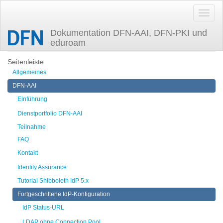
Dokumentation DFN-AAI, DFN-PKI und
eduroam
Zuletzt angesehen
archiv
Seitenleiste
Allgemeines
DFN-AAI
Einführung
Dienstportfolio DFN-AAI
Teilnahme
FAQ
Kontakt
Identity Assurance
Tutorial Shibboleth IdP 5.x
Fortgeschrittene IdP-Konfiguration
IdP Status-URL
LDAP ohne Connection Pool