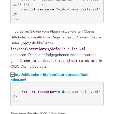
<!-- OIDC extension default credential 
definitions -->
<import
resource
=
"oidc-credentials.xml"
/>
...
Importieren Sie die vom Plugin mitgelieferten Claims
(Attribute) in die Attribute Registry des
IdP
, indem Sie die
Datei
/opt/shibboleth-
idp/conf/attributes/default-rules.xml
anpassen. Die später freigegebenen Attribute werden
gemäß
in
conf/attributes/oidc-claim-rules.xml
OIDC Claims übersetzt.
/opt/shibboleth-idp/conf/attributes/default-
rules.xml
...

<import
resource
=
"oidc-claim-rules.xml"
/>
...
Erzeugen Sie die JSON Web Keys: