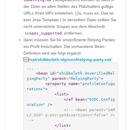
der Datei an allen Stellen des Platzhalters gültige
URLs Ihres IdPs entstehen. (Ja, muss es. Das ist
kein Jinja-Template.) In derselben Datei sollten Sie
nicht unterstützte Scopes aus dem Abschnitt
entfernen.
scopes_supported
dann müssen Sie für unverifizierte Relying Parties
ein Profil freischalten. Die vorhandene Bean-
Definition wird wie folgt ergänzt:
/opt/shibboleth-idp/conf/relying-party.xml
...

<bean
id
=
"shibboleth.UnverifiedRel
yingParty"
parent
=
"RelyingParty"
>
<property
name
=
"profileConfigu
rations"
>
<list
>
<ref
bean
=
"OIDC.Config
uration"
/>
<!-- <bean parent="SAM
L2.SSO" p:encryptAssertions="false" /> 
-->
</list
>