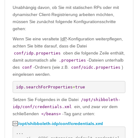
Unabhängig davon, ob Sie mit statischen RPs oder mit
dynamischer Client-Registrierung arbeiten möchten,
müssen Sie zunächst folgende Konfigurationsschritte
gehen:
Wenn Sie eine veraltete
IdP
-Konfiguration weiterpflegen,
achten Sie bitte darauf, dass die Datei
oben die folgende Zeile enthält,
conf/idp.properties
damit automatisch alle
-Dateien unterhalb
.properties
des
-Ordners (wie z.B.
)
conf
conf/oidc.properties
eingelesen werden.
idp.searchForProperties
=
true
Setzen Sie Folgendes in die Datei
/opt/shibboleth-
ein, und zwar
vor
dem
idp/conf/credentials.xml
schließenden
-Tag ganz unten:
</beans>
/opt/shibboleth-idp/conf/credentials.xml
...
