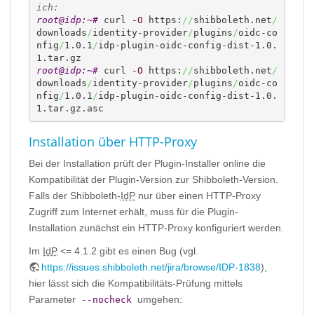
ich:
root@idp:~# 
curl 
-O
 https:
//
shibboleth.net
/
downloads
/
identity-provider
/
plugins
/
oidc-co
nfig
/
1.0.1
/
idp-plugin-oidc-config-dist-1.0.
root@idp:~# 
curl 
-O
 https:
//
shibboleth.net
/
downloads
/
identity-provider
/
plugins
/
oidc-co
nfig
/
1.0.1
/
idp-plugin-oidc-config-dist-1.0.
1.tar.gz.asc
Installation über HTTP-Proxy
Bei der Installation prüft der Plugin-Installer online die
Kompatibilität der Plugin-Version zur Shibboleth-Version.
Falls der Shibboleth-
IdP
nur über einen HTTP-Proxy
Zugriff zum Internet erhält, muss für die Plugin-
Installation zunächst ein HTTP-Proxy konfiguriert werden.
Im
IdP
<= 4.1.2 gibt es einen Bug (vgl.
https://issues.shibboleth.net/jira/browse/IDP-1838
),
hier lässt sich die Kompatibilitäts-Prüfung mittels
Parameter
umgehen:
--nocheck