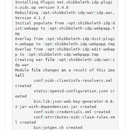
Installing Plugin net.shibboleth.idp.plugi
n.oidc.op version 3.4.0

Rebuilding 
/
opt
/
shibboleth-idp
/
war
/
idp.war, 
Version 4.1.2

Initial populate from 
/
opt
/
shibboleth-idp
/
d
ist
/
webapp to 
/
opt
/
shibboleth-idp
/
webpapp.t
mp

Overlay from 
/
opt
/
shibboleth-idp
/
dist
/
plugi
n-webapp to 
/
opt
/
shibboleth-idp
/
webpapp.tmp

Overlay from 
/
opt
/
shibboleth-idp
/
edit-webap
p to 
/
opt
/
shibboleth-idp
/
webpapp.tmp

Creating war 
file
/
opt
/
shibboleth-idp
/
war
/
i
dp.war

Module 
file
 changes 
as
 a result of this 
ins
tall
	conf
/
oidc-clientinfo-resolvers.xml 
created

	static
/
openid-configuration.json cr
eated

	bin
/
lib
/
json-web-key-generator-0.8.
2-jar-with-dependencies.jar created

	conf
/
oidc-credentials.xml created

	conf
/
attributes
/
oidc-claim-rules.xm
l created

	bin
/
jwtgen.sh created
