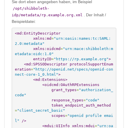
Sie dort eben angegeben haben, im Beispiel
/opt/shibboleth-
. Der Inhalt /
idp/metadata/rp.example.org.xml
Beispieldatei:
<md:EntityDescriptor
xmlns:md
=
"urn:oasis:names:tc:SAML:
2.0:metadata"
xmlns:oidcmd
=
"urn:mace:shibboleth:m
etadata:oidc:1.0"
entityID
=
"https://rp.example.org"
>
<md:SPSSODescriptor
protocolSupportEnum
eration
=
"http://openid.net/specs/openid-con
nect-core-1_0.html"
>
<md:Extensions
>
<oidcmd:OAuthRPExtensions
grant_types
=
"authorization_
code"
response_types
=
"code"
token_endpoint_auth_method
=
"client_secret_basic"
scopes
=
"openid profile emai
l"
/>
<mdui:UIInfo
xmlns:mdui
=
"urn:oa