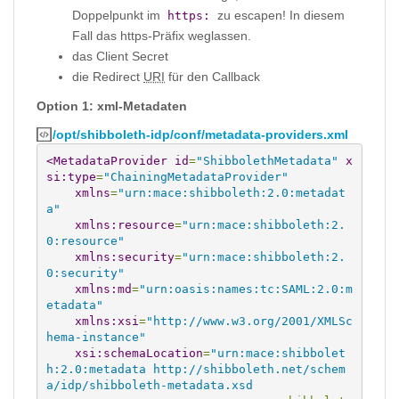
Doppelpunkt im
zu escapen! In diesem
https:
Fall das https-Präfix weglassen.
das Client Secret
die Redirect
URI
für den Callback
Option 1: xml-Metadaten
/opt/shibboleth-idp/conf/metadata-providers.xml
<MetadataProvider
id
=
"ShibbolethMetadata"
x
si:type
=
"ChainingMetadataProvider"
xmlns
=
"urn:mace:shibboleth:2.0:metadat
a"
xmlns:resource
=
"urn:mace:shibboleth:2.
0:resource"
xmlns:security
=
"urn:mace:shibboleth:2.
0:security"
xmlns:md
=
"urn:oasis:names:tc:SAML:2.0:m
etadata"
xmlns:xsi
=
"http://www.w3.org/2001/XMLSc
hema-instance"
xsi:schemaLocation
=
"urn:mace:shibbolet
h:2.0:metadata http://shibboleth.net/schem
a/idp/shibboleth-metadata.xsd