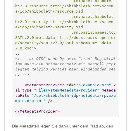
                        urn:mace:shibbolet
h:2.0:resource http://shibboleth.net/schem
a/idp/shibboleth-resource.xsd
                        urn:mace:shibbolet
h:2.0:security http://shibboleth.net/schem
a/idp/shibboleth-security.xsd
                        urn:oasis:names:tc:
SAML:2.0:metadata http://docs.oasis-open.or
g/security/saml/v2.0/saml-schema-metadata-
2.0.xsd"
>
<!-- für OIDC ohne Dynamic Client Registrat
ion muss ein Metadatensatz mit manuell gepf
legten Relying Parties hier eingebunden sei
n. -->
<MetadataProvider
id
=
"rp.example.org"
x
si:type
=
"FilesystemMetadataProvider"
metada
taFile
=
"/opt/shibboleth-idp/metadata/rp.exa
mple.org.xml"
/>
</MetadataProvider
>
Die Metadaten legen Sie dann unter dem Pfad ab, den