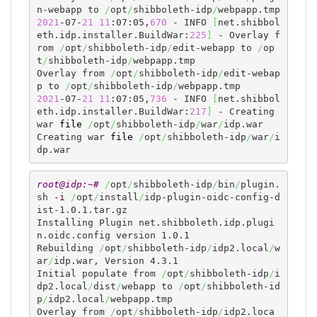
n-webapp to 
/
opt
/
shibboleth-idp
/
2021
-07-
21
11
:07:05,
670
 - INFO 
[
net.shibbol
eth.idp.installer.BuildWar:
225
]
 - Overlay f
rom 
/
opt
/
shibboleth-idp
/
edit-webapp to 
/
op
t
/
shibboleth-idp
/
webpapp.tmp

Overlay from 
/
opt
/
shibboleth-idp
/
edit-webap
p to 
/
opt
/
shibboleth-idp
/
2021
-07-
21
11
:07:05,
736
 - INFO 
[
net.shibbol
eth.idp.installer.BuildWar:
217
]
 - Creating 
war 
file
/
opt
/
shibboleth-idp
/
war
/
idp.war

Creating war 
file
/
opt
/
shibboleth-idp
/
war
/
i
dp.war
root@idp:~# 
/
opt
/
shibboleth-idp
/
bin
/
plugin.
sh 
-i
/
opt
/
install
/
idp-plugin-oidc-config-d
ist-1.0.1.tar.gz

Installing Plugin net.shibboleth.idp.plugi
n.oidc.config version 1.0.1

Rebuilding 
/
opt
/
shibboleth-idp
/
idp2.local
/
w
ar
/
idp.war, Version 4.3.1

Initial populate from 
/
opt
/
shibboleth-idp
/
i
dp2.local
/
dist
/
webapp to 
/
opt
/
shibboleth-id
p
/
idp2.local
/
webpapp.tmp

Overlay from 
/
opt
/
shibboleth-idp
/
idp2.loca