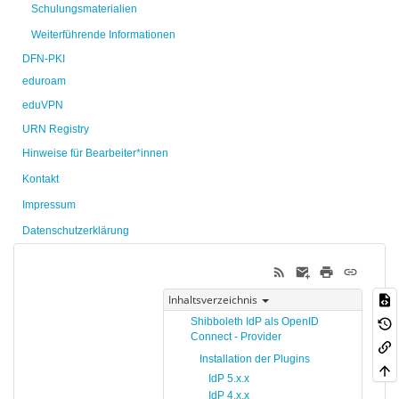
Schulungsmaterialien
Weiterführende Informationen
DFN-PKI
eduroam
eduVPN
URN Registry
Hinweise für Bearbeiter*innen
Kontakt
Impressum
Datenschutzerklärung
Inhaltsverzeichnis
Shibboleth IdP als OpenID
Connect - Provider
Installation der Plugins
IdP 5.x.x
IdP 4.x.x