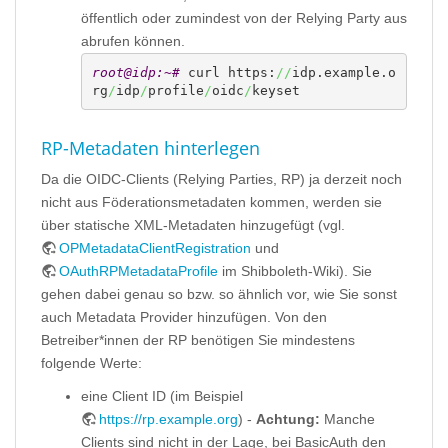
öffentlich oder zumindest von der Relying Party aus
abrufen können.
root@idp:~# 
curl https:
//
idp.example.o
rg
/
idp
/
profile
/
oidc
/
keyset
RP-Metadaten hinterlegen
Da die OIDC-Clients (Relying Parties, RP) ja derzeit noch
nicht aus Föderationsmetadaten kommen, werden sie
über statische XML-Metadaten hinzugefügt (vgl.
OPMetadataClientRegistration
und
OAuthRPMetadataProfile
im Shibboleth-Wiki). Sie
gehen dabei genau so bzw. so ähnlich vor, wie Sie sonst
auch Metadata Provider hinzufügen. Von den
Betreiber*innen der RP benötigen Sie mindestens
folgende Werte:
eine Client ID (im Beispiel
https://rp.example.org
) -
Achtung:
Manche
Clients sind nicht in der Lage, bei BasicAuth den