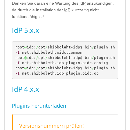
Denken Sie daran eine Wartung des
IdP
anzukündigen,
da durch die Installation der
IdP
kurzzeitig nicht
funktionsfähig ist!
IdP 5.x.x
root
@
idp:
/
opt
/
shibboleht-idp$ bin
/
plugin.sh 
-I
 net.shibboleth.oidc.common

root
@
idp:
/
opt
/
shibboleht-idp$ bin
/
plugin.sh 
-I
 net.shibboleth.idp.plugin.oidc.config

root
@
idp:
/
opt
/
shibboleht-idp$ bin
/
plugin.sh 
-I
 net.shibboleth.idp.plugin.oidc.op
IdP 4.x.x
Plugins herunterladen
Versionsnummern prüfen!