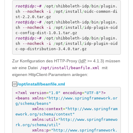
root@idp:~# 
/
opt
/
shibboleth-idp
/
bin
/
plugin.
sh 
--nocheck
-i
/
opt
/
install
/
oidc-common-di
root@idp:~# 
/
opt
/
shibboleth-idp
/
bin
/
plugin.
sh 
--nocheck
-i
/
opt
/
install
/
idp-plugin-oid
root@idp:~# 
/
opt
/
shibboleth-idp
/
bin
/
plugin.
sh 
--nocheck
-i
/
opt
/
install
/
idp-plugin-oid
c-op-distribution-3.4.0.tar.gz
Zur Konfiguration des HTTP-Proxy (
IdP
>= 4.1.3) müssen
wir eine Datei
mit
/opt/install/beanfile.xml
eigenen HttpClient-Parametern anlegen:
/opt/install/beanfile.xml
<?xml
version
=
"1.0"
encoding
=
"UTF-8"
?>
<beans
xmlns
=
"http://www.springframework.or
g/schema/beans"
xmlns:context
=
"http://www.springfram
ework.org/schema/context"
xmlns:util
=
"http://www.springframewo
rk.org/schema/util"
xmlns:p
=
"http://www.springframework.