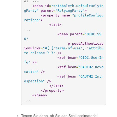
es. -->
<bean
id
=
"shibboleth.DefaultRelyin
gParty"
parent
=
"RelyingParty"
>
<property
name
=
"profileConfigu
rations"
>
<list
>
...

<bean
parent
=
"OIDC.SS
O"
p:postAuthenticat
ionFlows
=
"#{ {'terms-of-use', 'attribu
te-release'} }"
/>
<ref
bean
=
"OIDC.UserIn
fo"
/>
<ref
bean
=
"OAUTH2.Revo
cation"
/>
<ref
bean
=
"OAUTH2.Intr
ospection"
/>
</list
>
</property
>
</bean
>
...
Testen Sie dann, ob Sie das Schlüsselmaterial