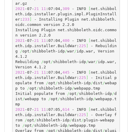
2021
-07-
21
11
:07:04,
309
 - INFO 
[
net.shibbol
eth.idp.installer.plugin.impl.PluginInstall
er:
233
]
 - Installing Plugin net.shibboleth.
oidc.common version 2.2.0

Installing Plugin net.shibboleth.oidc.commo
2021
-07-
21
11
:07:04,
400
 - INFO 
[
net.shibbol
eth.idp.installer.BuildWar:
225
]
 - Rebuildin
g 
/
opt
/
shibboleth-idp
/
war
/
idp.war, Version 
4.1.2

Rebuilding 
/
opt
/
shibboleth-idp
/
war
/
idp.war, 
2021
-07-
21
11
:07:04,
445
 - INFO 
[
net.shibbol
eth.idp.installer.BuildWar:
225
]
 - Initial p
opulate from 
/
opt
/
shibboleth-idp
/
dist
/
webap
p to 
/
opt
/
shibboleth-idp
/
webpapp.tmp

Initial populate from 
/
opt
/
shibboleth-idp
/
d
ist
/
webapp to 
/
opt
/
shibboleth-idp
/
webpapp.t
2021
-07-
21
11
:07:05,
614
 - INFO 
[
net.shibbol
eth.idp.installer.BuildWar:
225
]
 - Overlay f
rom 
/
opt
/
shibboleth-idp
/
dist
/
plugin-webapp 
to 
/
opt
/
shibboleth-idp
/
webpapp.tmp

Overlay from 
/
opt
/
shibboleth-idp
/
dist
/
plugi