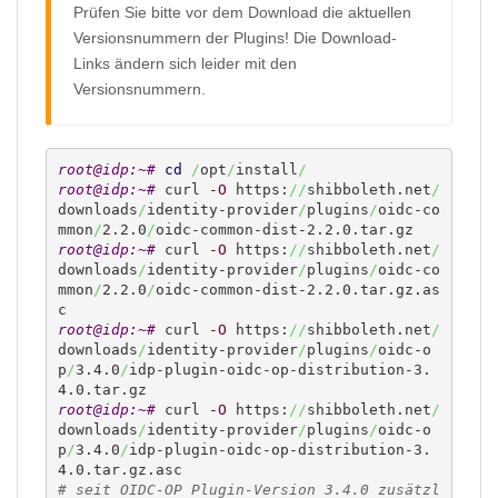
Prüfen Sie bitte vor dem Download die aktuellen
Versionsnummern der Plugins! Die Download-
Links ändern sich leider mit den
Versionsnummern.
root@idp:~# 
cd
/
opt
/
install
/
root@idp:~# 
curl 
-O
 https:
//
shibboleth.net
/
downloads
/
identity-provider
/
plugins
/
oidc-co
mmon
/
2.2.0
/
root@idp:~# 
curl 
-O
 https:
//
shibboleth.net
/
downloads
/
identity-provider
/
plugins
/
oidc-co
mmon
/
2.2.0
/
oidc-common-dist-2.2.0.tar.gz.as
root@idp:~# 
curl 
-O
 https:
//
shibboleth.net
/
downloads
/
identity-provider
/
plugins
/
oidc-o
p
/
3.4.0
/
idp-plugin-oidc-op-distribution-3.
root@idp:~# 
curl 
-O
 https:
//
shibboleth.net
/
downloads
/
identity-provider
/
plugins
/
oidc-o
p
/
3.4.0
/
idp-plugin-oidc-op-distribution-3.
# seit OIDC-OP Plugin-Version 3.4.0 zusätzl