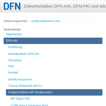
Dokumentation DFN-AAI, DFN-PKI und ed
Zuletzt angesehen
config-extensions-oidc
Seitenleiste
Allgemeines
DFN-AAI
Einführung
Dienstportfolio DFN-AAI
Teilnahme
FAQ
Kontakt
Identity Assurance
Tutorial Shibboleth IdP 5.x
Fortgeschrittene IdP-Konfiguration
IdP Status-URL
LDAP ohne Connection Pool