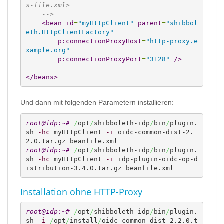
s-file.xml>
    -->
<bean
id
=
"myHttpClient"
parent
=
"shibbol
eth.HttpClientFactory"
p:connectionProxyHost
=
"http-proxy.e
xample.org"
p:connectionProxyPort
=
"3128"
/>
</beans
>
Und dann mit folgenden Parametern installieren:
root@idp:~# 
/
opt
/
shibboleth-idp
/
bin
/
plugin.
sh 
-hc
 myHttpClient 
-i
 oidc-common-dist-2.
root@idp:~# 
/
opt
/
shibboleth-idp
/
bin
/
plugin.
sh 
-hc
 myHttpClient 
-i
 idp-plugin-oidc-op-d
istribution-3.4.0.tar.gz beanfile.xml
Installation ohne HTTP-Proxy
root@idp:~# 
/
opt
/
shibboleth-idp
/
bin
/
plugin.
sh 
-i
/
opt
/
install
/
oidc-common-dist-2.2.0.t