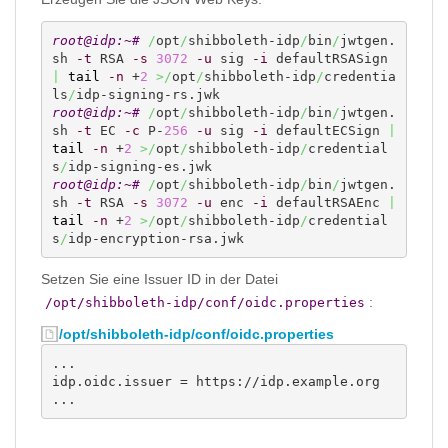
root@idp:~# 
/
opt
/
shibboleth-idp
/
bin
/
jwtgen.
sh 
-t
 RSA 
-s
3072
-u
 sig 
-i
 defaultRSASign 
|
tail
-n
 +
2
>/
opt
/
shibboleth-idp
/
credentia
ls
/
root@idp:~# 
/
opt
/
shibboleth-idp
/
bin
/
jwtgen.
sh 
-t
 EC 
-c
 P-
256
-u
 sig 
-i
 defaultECSign 
|
tail
-n
 +
2
>/
opt
/
shibboleth-idp
/
credential
s
/
root@idp:~# 
/
opt
/
shibboleth-idp
/
bin
/
jwtgen.
sh 
-t
 RSA 
-s
3072
-u
 enc 
-i
 defaultRSAEnc 
|
tail
-n
 +
2
>/
opt
/
shibboleth-idp
/
credential
s
/
idp-encryption-rsa.jwk
Setzen Sie eine Issuer ID in der Datei
:
/opt/shibboleth-idp/conf/oidc.properties
/opt/shibboleth-idp/conf/oidc.properties
...

idp.oidc.issuer = https://idp.example.org

...