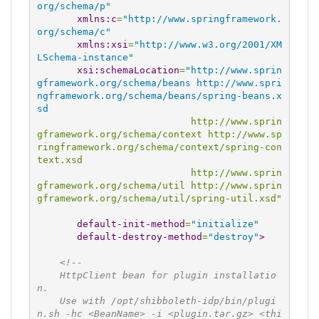
org/schema/p"
xmlns:c
=
"http://www.springframework.
org/schema/c"
xmlns:xsi
=
"http://www.w3.org/2001/XM
LSchema-instance"
xsi:schemaLocation
=
"http://www.sprin
gframework.org/schema/beans http://www.spri
ngframework.org/schema/beans/spring-beans.x
sd
                           http://www.sprin
gframework.org/schema/context http://www.sp
ringframework.org/schema/context/spring-con
text.xsd
                           http://www.sprin
gframework.org/schema/util http://www.sprin
gframework.org/schema/util/spring-util.xsd"
default-init-method
=
"initialize"
default-destroy-method
=
"destroy"
>
<!--
    HttpClient bean for plugin installatio
n.
    Use with /opt/shibboleth-idp/bin/plugi
n.sh -hc <BeanName> -i <plugin.tar.gz> <thi