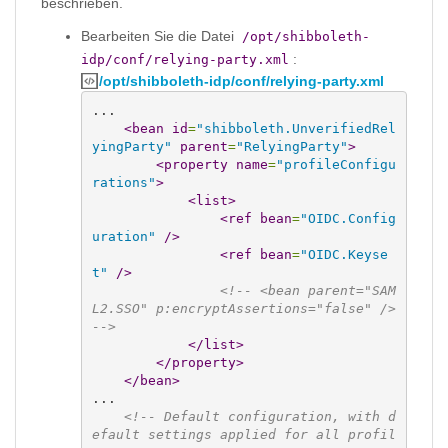
beschrieben.
Bearbeiten Sie die Datei
/opt/shibboleth-
:
idp/conf/relying-party.xml
/opt/shibboleth-idp/conf/relying-party.xml
...

<bean
id
=
"shibboleth.UnverifiedRel
yingParty"
parent
=
"RelyingParty"
>
<property
name
=
"profileConfigu
rations"
>
<list
>
<ref
bean
=
"OIDC.Config
uration"
/>
<ref
bean
=
"OIDC.Keyse
t"
/>
<!-- <bean parent="SAM
L2.SSO" p:encryptAssertions="false" /> 
-->
</list
>
</property
>
</bean
>
...

<!-- Default configuration, with d
efault settings applied for all profil