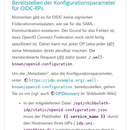
Bereitstellen der Konfigurationsparameter
für OIDC-RPs
Momentan gibt es für OIDC
keine
signierten
Föderationsmetadaten, wie sie für die SAML-
Kommunikation existieren. Der Grund für das Fehlen ist,
dass
OpenID Connect Federation
noch nicht fertig
spezifiziert ist. Daher kann nur jeder OP (also jeder
IdP
)
seine Metadaten direkt abrufbar machen. Die
standardisierte Request-
URI
dafür lautet
/.well-
.
known/openid-configuration
Um die „Metadaten“, also die Konfigurationsparameter,
unter
https://idp.example.org/.well-
bereitzustellen, gehen
known/openid-configuration
Sie so vor (vgl. auch
OPDiscovery
im Shibboleth-Wiki):
In der mitgelieferten Datei
/opt/shibboleth-
idp/static/openid-configuration.json
muss der Platzhalter
durch
{{ service_name }}
den Hostnamen Ihres IdPs (
idp.uni-
) ausgetauscht werden so dass in
something.de