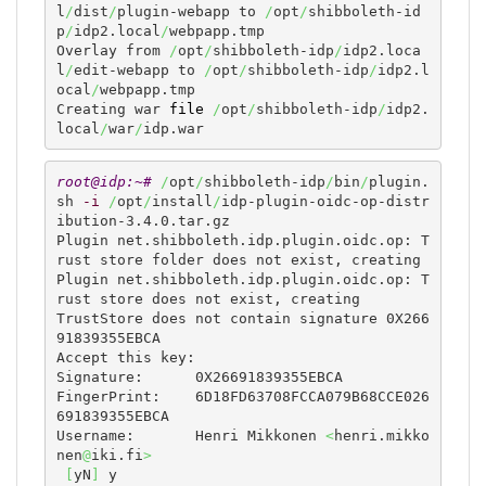
l
/
dist
/
plugin-webapp to 
/
opt
/
shibboleth-id
p
/
idp2.local
/
webpapp.tmp

Overlay from 
/
opt
/
shibboleth-idp
/
idp2.loca
l
/
edit-webapp to 
/
opt
/
shibboleth-idp
/
idp2.l
ocal
/
webpapp.tmp

Creating war 
file
/
opt
/
shibboleth-idp
/
idp2.
local
/
war
/
idp.war
root@idp:~# 
/
opt
/
shibboleth-idp
/
bin
/
plugin.
sh 
-i
/
opt
/
install
/
idp-plugin-oidc-op-distr
ibution-3.4.0.tar.gz

Plugin net.shibboleth.idp.plugin.oidc.op: T
rust store folder does not exist, creating

Plugin net.shibboleth.idp.plugin.oidc.op: T
rust store does not exist, creating

TrustStore does not contain signature 0X266
91839355EBCA

Accept this key:

Signature:	0X26691839355EBCA

FingerPrint:	6D18FD63708FCCA079B68CCE026
691839355EBCA

Username:	Henri Mikkonen 
<
henri.mikko
nen
@
iki.fi
>
[
yN
]
 y
