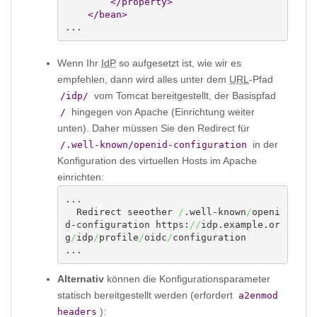
</property
>
</bean
>
...
Wenn Ihr
IdP
so aufgesetzt ist, wie wir es
empfehlen, dann wird alles unter dem
URL
-Pfad
vom Tomcat bereitgestellt, der Basispfad
/idp/
hingegen von Apache (Einrichtung weiter
/
unten). Daher müssen Sie den Redirect für
in der
/.well-known/openid-configuration
Konfiguration des virtuellen Hosts im Apache
einrichten:
...

  Redirect seeother 
/
.well-known
/
openi
d-configuration https:
//
idp.example.or
g
/
idp
/
profile
/
oidc
/
configuration

...
Alternativ
können die Konfigurationsparameter
statisch bereitgestellt werden (erfordert
a2enmod
):
headers