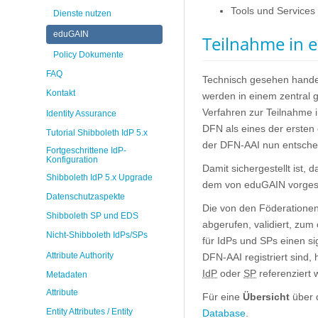
Tools und Services
Dienste nutzen
eduGAIN
Teilnahme in 
Policy Dokumente
FAQ
Technisch gesehen handel
Kontakt
werden in einem zentral 
Verfahren zur Teilnahme 
Identity Assurance
DFN als eines der ersten 
Tutorial Shibboleth IdP 5.x
der DFN-AAI nun entschei
Fortgeschrittene IdP-
Konfiguration
Damit sichergestellt ist,
Shibboleth IdP 5.x Upgrade
dem von eduGAIN vorge
Datenschutzaspekte
Die von den Föderationen
Shibboleth SP und EDS
abgerufen, validiert, zum
Nicht-Shibboleth IdPs/SPs
für IdPs und SPs einen si
Attribute Authority
DFN-AAI registriert sind
IdP
oder
SP
referenziert 
Metadaten
Attribute
Für eine
Übersicht
über 
Entity Attributes / Entity
Database
.