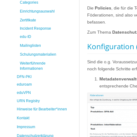
Categories
Die
Policies
, die für die
Einrichtungsauswahl
Föderationen, sind also v
Zertifikate
befassen.
Incident Response
Zum Thema
Datenschut
edu-ID
Konfiguration 
Mailinglisten
Schulungsmaterialien
Sind die o.g. Voraussetzun
Weiterführende
Informationen
noch folgende Schritte erf
DFN-PKI
Metadatenverwalt
eduroam
entsprechende Che
eduVPN
URN Registry
Hinweise für Bearbeiter*innen
Kontakt
Impressum
Datenschutzerklärung