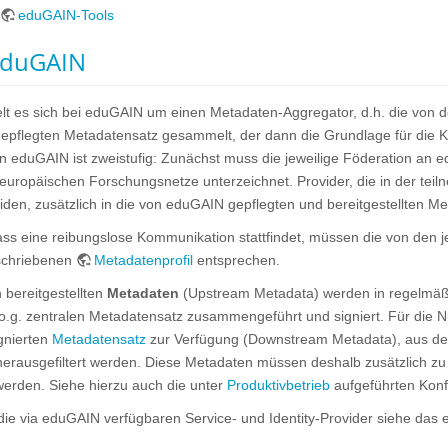
eduGAIN-Tools
eduGAIN
t es sich bei eduGAIN um einen Metadaten-Aggregator, d.h. die von d
gepflegten Metadatensatz gesammelt, der dann die Grundlage für die Ko
in eduGAIN ist zweistufig: Zunächst muss die jeweilige Föderation an
europäischen Forschungsnetze unterzeichnet. Provider, die in der teiln
den, zusätzlich in die von eduGAIN gepflegten und bereitgestellten 
 dass eine reibungslose Kommunikation stattfindet, müssen die von den
schriebenen
Metadatenprofil
entsprechen.
 bereitgestellten
Metadaten
(Upstream Metadata) werden in regelmäß
 o.g. zentralen Metadatensatz zusammengeführt und signiert. Für die Nu
gnierten
Metadatensatz
zur Verfügung (Downstream Metadata), aus dem 
, herausgefiltert werden. Diese Metadaten müssen deshalb zusätzlich z
werden. Siehe hierzu auch die unter
Produktivbetrieb
aufgeführten Konfi
die via eduGAIN verfügbaren Service- und Identity-Provider siehe das