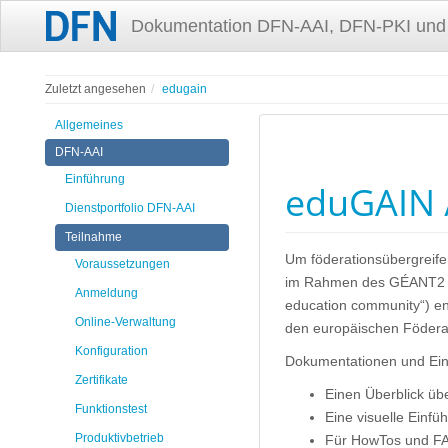
Dokumentation DFN-AAI, DFN-PKI und
Zuletzt angesehen
edugain
Allgemeines
DFN-AAI
Einführung
eduGAIN /
Dienstportfolio DFN-AAI
Teilnahme
Um föderationsübergreif
Voraussetzungen
im Rahmen des GÉANT2 Pro
Anmeldung
education community“) ent
Online-Verwaltung
den europäischen Födera
Konfiguration
Dokumentationen und Ein
Zertifikate
Einen Überblick übe
Funktionstest
Eine visuelle Einf
Produktivbetrieb
Für HowTos und F