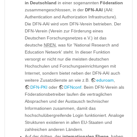
in Deutschland
in einer sogenannten
Föderation
zusammengeschlossen, in der
DFN-AAI
(AAI:
Authentication and Authorization Infrastructure).
Die DFN-AAI wird vom DFN-Verein betrieben. Der
DFN-Verein (Verein zur Förderung eines
Deutschen Forschungsnetzes e.V.) ist das
deutsche
NREN
, was für 'National Research and
Education Network' steht. In dieser Funktion
versorgt er nicht nur die meisten deutschen
Hochschulen und Forschungseinrichtungen mit
Internet, sondern bietet neben der DFN-AAI auch
weitere Zusatzdienste an wie z.B.
eduroam
,
DFN-PKI
oder
DFNconf
. Beim DFN-Verein als
Föderationsbetreiber laufen die vertraglichen
Absprachen und der Austausch technischer
Informationen zusammen, damit das
hochschulübergreifende Login funktioniert. Analoge
Strukturen existieren in allen EU-Staaten und
zahlreichen anderen Ländern.
Auf der dritten, der
internationalen Ebene
, haben