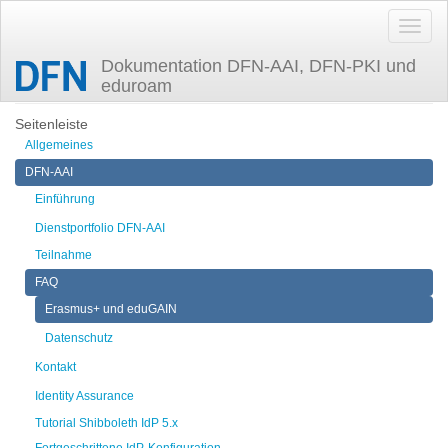
Dokumentation DFN-AAI, DFN-PKI und
eduroam
Zuletzt angesehen
erasmus_faq
Seitenleiste
Allgemeines
DFN-AAI
Einführung
Dienstportfolio DFN-AAI
Teilnahme
FAQ
Erasmus+ und eduGAIN
Datenschutz
Kontakt
Identity Assurance
Tutorial Shibboleth IdP 5.x