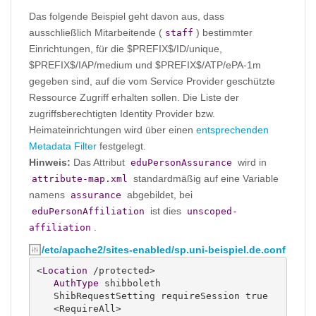
Das folgende Beispiel geht davon aus, dass
ausschließlich Mitarbeitende (
) bestimmter
staff
Einrichtungen, für die $PREFIX$/ID/unique,
$PREFIX$/IAP/medium und $PREFIX$/ATP/ePA-1m
gegeben sind, auf die vom Service Provider geschützte
Ressource Zugriff erhalten sollen. Die Liste der
zugriffsberechtigten Identity Provider bzw.
Heimateinrichtungen wird über einen
entsprechenden
Metadata Filter
festgelegt.
Hinweis:
Das Attribut
wird in
eduPersonAssurance
standardmäßig auf eine Variable
attribute-map.xml
namens
abgebildet, bei
assurance
ist dies
eduPersonAffiliation
unscoped-
.
affiliation
/etc/apache2/sites-enabled/sp.uni-beispiel.de.conf
<
Location
 /protected>

AuthType
 shibboleth

   ShibRequestSetting requireSession true

   <RequireAll>
