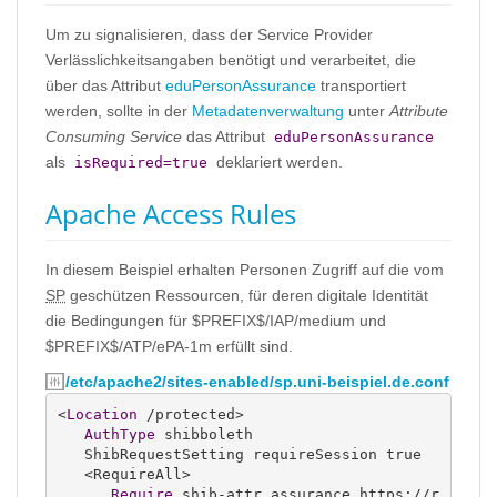
Um zu signalisieren, dass der Service Provider
Verlässlichkeitsangaben benötigt und verarbeitet, die
über das Attribut
eduPersonAssurance
transportiert
werden, sollte in der
Metadatenverwaltung
unter
Attribute
Consuming Service
das Attribut
eduPersonAssurance
als
deklariert werden.
isRequired=true
Apache Access Rules
In diesem Beispiel erhalten Personen Zugriff auf die vom
SP
geschützen Ressourcen, für deren digitale Identität
die Bedingungen für $PREFIX$/IAP/medium und
$PREFIX$/ATP/ePA-1m erfüllt sind.
/etc/apache2/sites-enabled/sp.uni-beispiel.de.conf
<
Location
 /protected>

AuthType
 shibboleth

   ShibRequestSetting requireSession true

   <RequireAll>

Require
 shib-attr assurance https://r