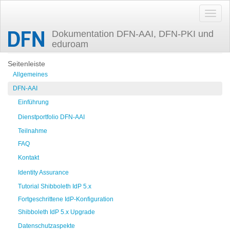
Dokumentation DFN-AAI, DFN-PKI und
eduroam
Zuletzt angesehen
assurance_sp
Seitenleiste
Allgemeines
DFN-AAI
Einführung
Dienstportfolio DFN-AAI
Teilnahme
FAQ
Kontakt
Identity Assurance
Tutorial Shibboleth IdP 5.x
Fortgeschrittene IdP-Konfiguration
Shibboleth IdP 5.x Upgrade
Datenschutzaspekte