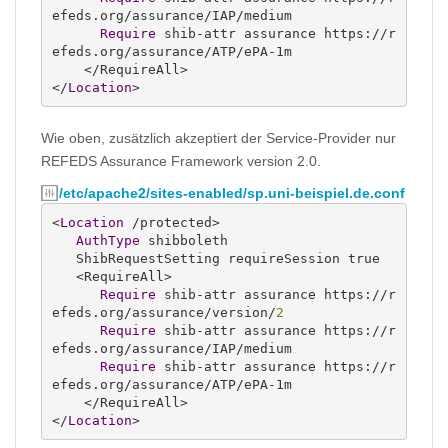
efeds.org/assurance/IAP/medium

Require
 shib-attr assurance https://r
efeds.org/assurance/ATP/ePA-1m

    </RequireAll>

</
Location
>
Wie oben, zusätzlich akzeptiert der Service-Provider nur
REFEDS Assurance Framework version 2.0.
/etc/apache2/sites-enabled/sp.uni-beispiel.de.conf
<
Location
 /protected>

AuthType
 shibboleth

   ShibRequestSetting requireSession true

   <RequireAll>

Require
 shib-attr assurance https://r
efeds.org/assurance/version/
2
Require
 shib-attr assurance https://r
efeds.org/assurance/IAP/medium

Require
 shib-attr assurance https://r
efeds.org/assurance/ATP/ePA-1m

    </RequireAll>

</
Location
>