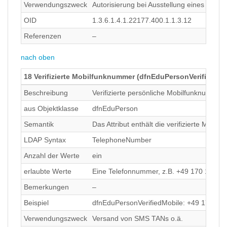
Verwendungszweck
Autorisierung bei Ausstellung eines Nutzer
OID
1.3.6.1.4.1.22177.400.1.1.3.12
Referenzen
–
nach oben
18 Verifizierte Mobilfunknummer (dfnEduPersonVerifiedMob
Beschreibung
Verifizierte persönliche Mobilfunknummer
aus Objektklasse
dfnEduPerson
Semantik
Das Attribut enthält die verifizierte Mob
LDAP Syntax
TelephoneNumber
Anzahl der Werte
ein
erlaubte Werte
Eine Telefonnummer, z.B. +49 170 123456
Bemerkungen
–
Beispiel
dfnEduPersonVerifiedMobile: +49 170 12
Verwendungszweck
Versand von SMS TANs o.ä.