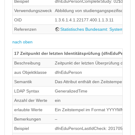
Beispiel
dfnEduPersonCompleteStudy: 02$1$04!37!1
Verwendungszweck
Abbildung von studiengangspezifischen In
OID
1.3.6.1.4.1.22177.400.1.1.3.11
Referenzen
Statistisches Bundesamt: Systematiken 
nach oben
17 Zeitpunkt der letzten Identitätsprüfung (dfnEduPerson
Beschreibung
Zeitpunkt der letzten Überprüfung der Iden
aus Objektklasse
dfnEduPerson
Semantik
Das Attribut enthält den Zeitstempel der 
LDAP Syntax
GeneralizedTime
Anzahl der Werte
ein
erlaubte Werte
Ein Zeitstempel im Format YYYYMMDDhh
Bemerkungen
–
Beispiel
dfnEduPersonLastIdCheck: 2017053109