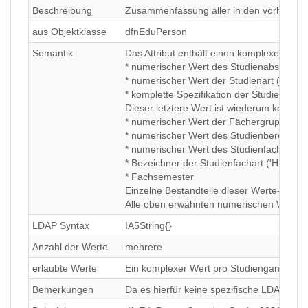
Beschreibung
Zusammenfassung aller in den vorherigen A
aus Objektklasse
dfnEduPerson
Semantik
Das Attribut enthält einen komplexen Wert
* numerischer Wert des Studienabschluss
* numerischer Wert der Studienart (s.
dfn
* komplette Spezifikation der Studienfäche
Dieser letztere Wert ist wiederum komplex
* numerischer Wert der Fächergruppe (s
* numerischer Wert des Studienbereichs (
* numerischer Wert des Studienfachs (s.
* Bezeichner der Studienfachart ('HF', 'N
* Fachsemester
Einzelne Bestandteile dieser Werte-Reih
Alle oben erwähnten numerischen Werte 
LDAP Syntax
IA5String{}
Anzahl der Werte
mehrere
erlaubte Werte
Ein komplexer Wert pro Studiengang mit n
Bemerkungen
Da es hierfür keine spezifische LDAP-Sy