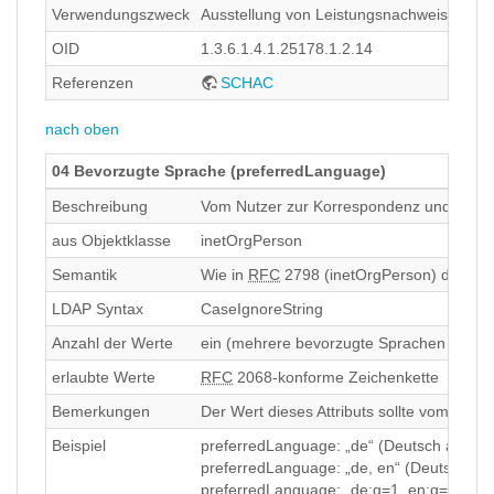
Verwendungszweck
Ausstellung von Leistungsnachweisen („S
OID
1.3.6.1.4.1.25178.1.2.14
Referenzen
SCHAC
nach oben
04 Bevorzugte Sprache (preferredLanguage)
Beschreibung
Vom Nutzer zur Korrespondenz und Diens
aus Objektklasse
inetOrgPerson
Semantik
Wie in
RFC
2798 (inetOrgPerson) definiert
LDAP Syntax
CaseIgnoreString
Anzahl der Werte
ein (mehrere bevorzugte Sprachen könne
erlaubte Werte
RFC
2068-konforme Zeichenkette
Bemerkungen
Der Wert dieses Attributs sollte vom Nut
Beispiel
preferredLanguage: „de“ (Deutsch als be
preferredLanguage: „de, en“ (Deutsch und
preferredLanguage: „de;q=1, en;q=0.5“ (