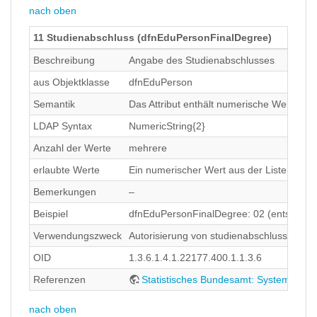
nach oben
11 Studienabschluss (dfnEduPersonFinalDegree)
Beschreibung
Angabe des Studienabschlusses
aus Objektklasse
dfnEduPerson
Semantik
Das Attribut enthält numerische Werte de
LDAP Syntax
NumericString{2}
Anzahl der Werte
mehrere
erlaubte Werte
Ein numerischer Wert aus der Liste des S
Bemerkungen
–
Beispiel
dfnEduPersonFinalDegree: 02 (entspricht
Verwendungszweck
Autorisierung von studienabschlussspezif
OID
1.3.6.1.4.1.22177.400.1.1.3.6
Referenzen
Statistisches Bundesamt: Systematik 
nach oben