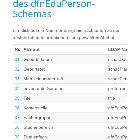
des dfnEduPerson-
Schemas
Ein Klick auf die Nummer bringt Sie nach unten zu den
ausführlichen Informationen zum gewählten Attribut.
Nr.
Attribut
LDAP-Name
01
Geburtsdatum
schacDateofBirt
02
Geburtsort
schacPlaceOfBi
03
Matrikelnummer u.ä.
schacPersonal
04
bevorzugte Sprache
preferredLangu
05
Titel
title
06
Kostenstelle
dfnEduPersonC
07
Fächergruppe
dfnEduPersonS
08
Studienbereich
dfnEduPersonS
09
Studienfach
dfnEduPersonS