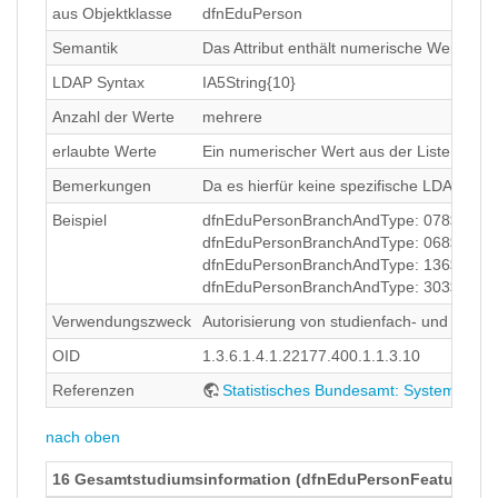
aus Objektklasse
dfnEduPerson
Semantik
Das Attribut enthält numerische Werte der
LDAP Syntax
IA5String{10}
Anzahl der Werte
mehrere
erlaubte Werte
Ein numerischer Wert aus der Liste des St
Bemerkungen
Da es hierfür keine spezifische LDAP-Syn
Beispiel
dfnEduPersonBranchAndType: 078$HF
dfnEduPersonBranchAndType: 068$NF
dfnEduPersonBranchAndType: 136$NF (ents
dfnEduPersonBranchAndType: 303$20 (ents
Verwendungszweck
Autorisierung von studienfach- und studi
OID
1.3.6.1.4.1.22177.400.1.1.3.10
Referenzen
Statistisches Bundesamt: Systematik 
nach oben
16 Gesamtstudiumsinformation (dfnEduPersonFeaturesOf