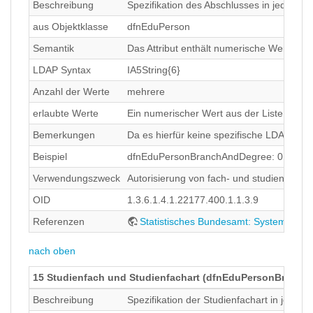
Beschreibung
Spezifikation des Abschlusses in jedem e
aus Objektklasse
dfnEduPerson
Semantik
Das Attribut enthält numerische Werte de
LDAP Syntax
IA5String{6}
Anzahl der Werte
mehrere
erlaubte Werte
Ein numerischer Wert aus der Liste des S
Bemerkungen
Da es hierfür keine spezifische LDAP-Syn
Beispiel
dfnEduPersonBranchAndDegree: 016$02 (en
Verwendungszweck
Autorisierung von fach- und studienabsch
OID
1.3.6.1.4.1.22177.400.1.1.3.9
Referenzen
Statistisches Bundesamt: Systematik 
nach oben
15 Studienfach und Studienfachart (dfnEduPersonBranch
Beschreibung
Spezifikation der Studienfachart in jedem