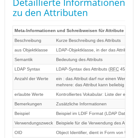
Detaillierte Informationen
zu den Attributen
Meta-Informationen und Schreibweisen für Attribute
Beschreibung
Kurze Beschreibung des Attributs
aus Objektklasse
LDAP-Objektklasse, in der das Attribut urs
Semantik
Bedeutung des Attributs
LDAP Syntax
LDAP-Syntax des Attributs (
RFC
4517). Di
Anzahl der Werte
ein : das Attribut darf nur einen Wert hab
mehrere: das Attribut kann beliebig viele
erlaubte Werte
Kontrolliertes Vokabular: Liste der erlaubt
Bemerkungen
Zusätzliche Informationen
Beispiel
Beispiel im LDIF Format (LDAP Data Int
Verwendungszweck
Beispiele für die Verwendung des Attributs
OID
Object Identifier, dient in Form von URN