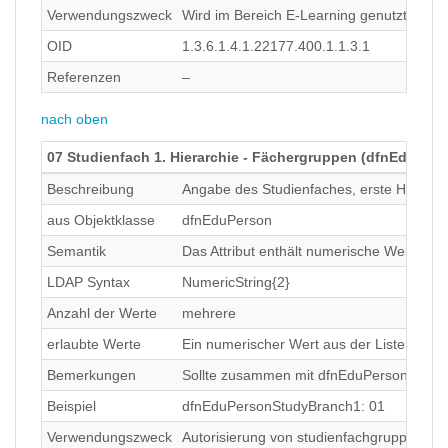
Verwendungszweck
Wird im Bereich E-Learning genutzt, um de
OID
1.3.6.1.4.1.22177.400.1.1.3.1
Referenzen
–
nach oben
07 Studienfach 1. Hierarchie - Fächergruppen (dfnEduPe
Beschreibung
Angabe des Studienfaches, erste Hierarch
aus Objektklasse
dfnEduPerson
Semantik
Das Attribut enthält numerische Werte de
LDAP Syntax
NumericString{2}
Anzahl der Werte
mehrere
erlaubte Werte
Ein numerischer Wert aus der Liste des S
Bemerkungen
Sollte zusammen mit dfnEduPersonStudy
Beispiel
dfnEduPersonStudyBranch1: 01
Verwendungszweck
Autorisierung von studienfachgruppenspe