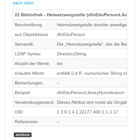
nach oben
22 Bibliothek - Heimatzweigstelle (dfnEduPersonLibraryH
Beschreibung
Heimatzweigstelle des/der jeweiligen Biblio
aus Objektklasse
dfnEduPerson
Semantik
Die „Heimatzweigstelle“, der die Benutze
LDAP Syntax
DirectoryString
Anzahl der Werte
ein
erlaubte Werte
entfällt (i.d.R. numerischer String ohne L
Bemerkungen
–
Beispiel
dfnEduPersonLibraryHomebranch: 01
Verwendungszweck
Dieses Attribut ient meist als Vorgabe-We
OID
1.3.6.1.4.1.22177.400.1.1.3.17
Referenzen
–
attribute