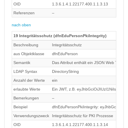
OID
1.3.6.1.4.1.22177.400.1.1.3.13
Referenzen
–
nach oben
19 Integritätsschutz (dfnEduPersonPkiIntegrity)
Beschreibung
Integritätsschutz
aus Objektklasse
dfnEduPerson
Semantik
Das Attribut enthält ein JSON Web Token 
LDAP Syntax
DirectoryString
Anzahl der Werte
ein
erlaubte Werte
Ein JWT, z.B. eyJhbGciOiJIUzI1NiIsI
Bemerkungen
–
Beispiel
dfnEduPersonPkiIntegrity: eyJhbGciO
Verwendungszweck
Integritätsschutz für PKI Prozesse
OID
1.3.6.1.4.1.22177.400.1.1.3.14