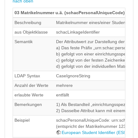
nach oben
03 Matrikelnummer u.ä. (schacPersonalUniqueCode)
Beschreibung
Matrikelnummer eines/einer Studenten/St
aus Objektklasse
schacLinkageIdentifier
Semantik
Der Attributwert zur Darstellung der Matri
a) Das feste Präfix „urn:schac:personalU
b) gefolgt von einer einrichtungsspezifisc
c) gefolgt von der festen Zeichenkette „:
d) gefolgt von der individuellen Matrikel
LDAP Syntax
CaseIgnoreString
Anzahl der Werte
mehrere
erlaubte Werte
entfällt
Bemerkungen
1) Als Bestandteil „einrichtungsspezifisch
2) Dasselbe Attribut kann mit einem geeign
Beispiel
schacPersonalUniqueCode: urn:schac:pe
(entspricht der Matrikelnummer 1234567 a
European Student Identifier (ESI)
: urn