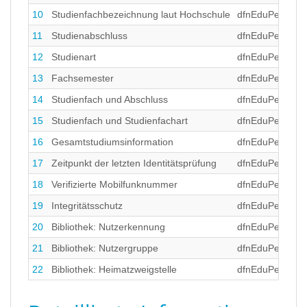
10
Studienfachbezeichnung laut Hochschule
dfnEduPersonFi
11
Studienabschluss
dfnEduPersonF
12
Studienart
dfnEduPersonT
13
Fachsemester
dfnEduPersonT
14
Studienfach und Abschluss
dfnEduPersonB
15
Studienfach und Studienfachart
dfnEduPersonB
16
Gesamtstudiumsinformation
dfnEduPersonF
17
Zeitpunkt der letzten Identitätsprüfung
dfnEduPersonL
18
Verifizierte Mobilfunknummer
dfnEduPersonVe
19
Integritätsschutz
dfnEduPersonPki
20
Bibliothek: Nutzerkennung
dfnEduPersonLi
21
Bibliothek: Nutzergruppe
dfnEduPersonLi
22
Bibliothek: Heimatzweigstelle
dfnEduPersonL