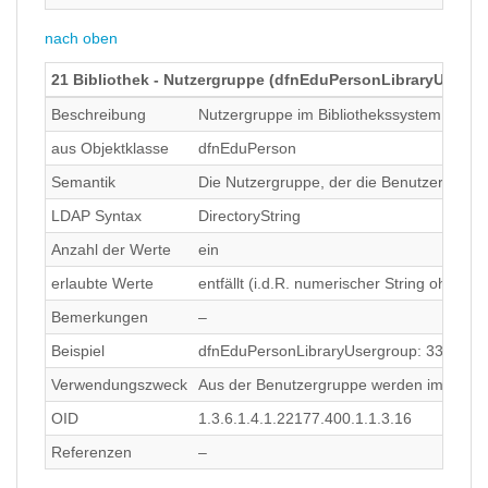
nach oben
21 Bibliothek - Nutzergruppe (dfnEduPersonLibraryUsergr
Beschreibung
Nutzergruppe im Bibliothekssystem. Meist e
aus Objektklasse
dfnEduPerson
Semantik
Die Nutzergruppe, der die Benutzerkennu
LDAP Syntax
DirectoryString
Anzahl der Werte
ein
erlaubte Werte
entfällt (i.d.R. numerischer String ohne L
Bemerkungen
–
Beispiel
dfnEduPersonLibraryUsergroup: 330
Verwendungszweck
Aus der Benutzergruppe werden im Service 
OID
1.3.6.1.4.1.22177.400.1.1.3.16
Referenzen
–