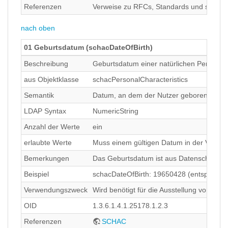
Referenzen
Verweise zu RFCs, Standards und sonsti
nach oben
01 Geburtsdatum (schacDateOfBirth)
Beschreibung
Geburtsdatum einer natürlichen Person
aus Objektklasse
schacPersonalCharacteristics
Semantik
Datum, an dem der Nutzer geboren ist, im
LDAP Syntax
NumericString
Anzahl der Werte
ein
erlaubte Werte
Muss einem gültigen Datum in der Vergang
Bemerkungen
Das Geburtsdatum ist aus Datenschutzsic
Beispiel
schacDateOfBirth: 19650428 (entspricht: 2
Verwendungszweck
Wird benötigt für die Ausstellung von Le
OID
1.3.6.1.4.1.25178.1.2.3
Referenzen
SCHAC