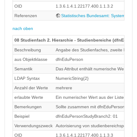
OID
1.3.6.1.4.1.22177.400.1.1.3.2
Referenzen
Statistisches Bundesamt: Systematik 
nach oben
08 Studienfach 2. Hierarchie - Studienbereiche (dfnEduP
Beschreibung
Angabe des Studienfaches, zweite Hierarc
aus Objektklasse
dfnEduPerson
Semantik
Das Attribut enthält numerische Werte der
LDAP Syntax
NumericString{2}
Anzahl der Werte
mehrere
erlaubte Werte
Ein numerischer Wert aus der Liste des S
Bemerkungen
Sollte zusammen mit dfnEduPersonStudy
Beispiel
dfnEduPersonStudyBranch2: 01
Verwendungszweck
Autorisierung von studienbereichspezifi
OID
1.3.6.1.4.1.22177.400.1.1.3.3