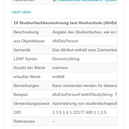
nach oben
10 Studienfachbezeichnung laut Hochschule (dfnEduPers
Beschreibung
Angabe des Studienfaches, wie es lokal a
aus Objektklasse
dfnEduPerson
Semantik
Das Attribut enthält eine Zeichenkette, d
LDAP Syntax
DirectoryString
Anzahl der Werte
mehrere
erlaubte Werte
entfällt
Bemerkungen
Kann verwendet werden für bilaterale Ve
Beispiel
dfnEduPersonFieldOfStudyString: Theoret
Verwendungszweck
Autorisierung von studienfachspezifisch
OID
1.3.6.1.4.1.22177.400.1.1.3.5
Referenzen
–