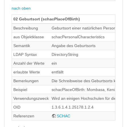
nach oben
02 Geburtsort (schacPlaceOfBirth)
Beschreibung
Geburtsort einer natürlichen Person
aus Objektklasse
schacPersonalCharacteristics
Semantik
Angabe des Geburtsorts
LDAP Syntax
DirectoryString
Anzahl der Werte
ein
erlaubte Werte
entfällt
Bemerkungen
Die Schreibweise des Geburtsorts kann un
Beispiel
schacPlaceOfBirth: Mombasa, Kenia
Verwendungszweck
Wird an einigen Hochschulen für die Auss
OID
1.3.6.1.4.1.25178.1.2.4
Referenzen
SCHAC