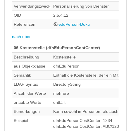
Verwendungszweck
Personalisierung von Diensten
OID
2.5.4.12
Referenzen
eduPerson-Doku
nach oben
06 Kostenstelle (dfnEduPersonCostCenter)
Beschreibung
Kostenstelle
aus Objektklasse
dfnEduPerson
Semantik
Enthält die Kostenstelle, der ein Mitarbe
LDAP Syntax
DirectoryString
Anzahl der Werte
mehrere
erlaubte Werte
entfällt
Bemerkungen
Kann sowohl in Personen- als auch in Org
Beispiel
dfnEduPersonCostCenter: 1234
dfnEduPersonCostCenter: ABC/123