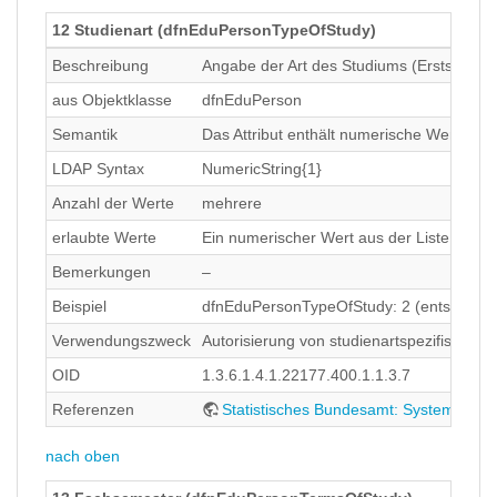
12 Studienart (dfnEduPersonTypeOfStudy)
Beschreibung
Angabe der Art des Studiums (Erststudium
aus Objektklasse
dfnEduPerson
Semantik
Das Attribut enthält numerische Werte de
LDAP Syntax
NumericString{1}
Anzahl der Werte
mehrere
erlaubte Werte
Ein numerischer Wert aus der Liste des S
Bemerkungen
–
Beispiel
dfnEduPersonTypeOfStudy: 2 (entspricht 
Verwendungszweck
Autorisierung von studienartspezifischen
OID
1.3.6.1.4.1.22177.400.1.1.3.7
Referenzen
Statistisches Bundesamt: Systematik 
nach oben