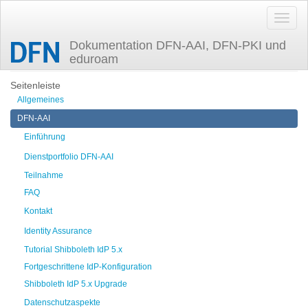
Dokumentation DFN-AAI, DFN-PKI und
eduroam
Zuletzt angesehen
elearning_attributes
Seitenleiste
Allgemeines
DFN-AAI
Einführung
Dienstportfolio DFN-AAI
Teilnahme
FAQ
Kontakt
Identity Assurance
Tutorial Shibboleth IdP 5.x
Fortgeschrittene IdP-Konfiguration
Shibboleth IdP 5.x Upgrade
Datenschutzaspekte