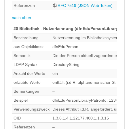
Referenzen
RFC 7519 (JSON Web Token)
nach oben
20 Bibliothek - Nutzerkennung (dfnEduPersonLibraryPatro
Beschreibung
Nutzerkennung im Bibliothekssystem
aus Objektklasse
dfnEduPerson
Semantik
Die der Person aktuell zugeordnete Benut
LDAP Syntax
DirectoryString
Anzahl der Werte
ein
erlaubte Werte
entfällt (i.d.R. alphanumerischer String o
Bemerkungen
–
Beispiel
dfnEduPersonLibraryPatronId: 1234567
Verwendungszweck
Dieses Attribut i.d.R. angefordert, um Auf
OID
1.3.6.1.4.1.22177.400.1.1.3.15
Referenzen
–