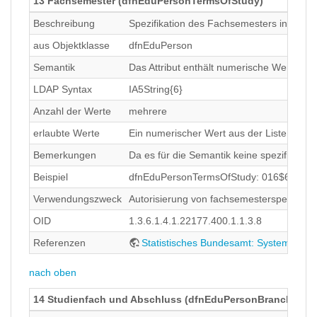
13 Fachsemester (dfnEduPersonTermsOfStudy)
Beschreibung
Spezifikation des Fachsemesters in jede
aus Objektklasse
dfnEduPerson
Semantik
Das Attribut enthält numerische Werte de
LDAP Syntax
IA5String{6}
Anzahl der Werte
mehrere
erlaubte Werte
Ein numerischer Wert aus der Liste des S
Bemerkungen
Da es für die Semantik keine spezifische
Beispiel
dfnEduPersonTermsOfStudy: 016$6 (entspri
Verwendungszweck
Autorisierung von fachsemesterspezifisc
OID
1.3.6.1.4.1.22177.400.1.1.3.8
Referenzen
Statistisches Bundesamt: Systematik 
nach oben
14 Studienfach und Abschluss (dfnEduPersonBranchAndD