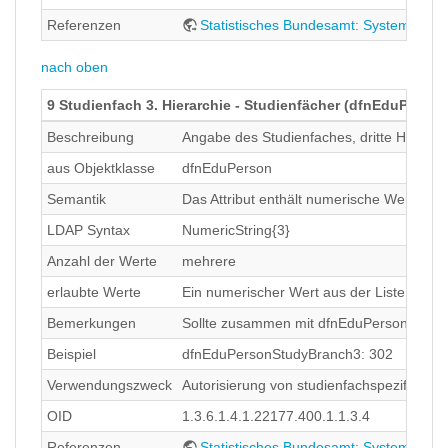
Referenzen
Statistisches Bundesamt: Systematik 
nach oben
9 Studienfach 3. Hierarchie - Studienfächer (dfnEduPers
Beschreibung
Angabe des Studienfaches, dritte Hierarch
aus Objektklasse
dfnEduPerson
Semantik
Das Attribut enthält numerische Werte der
LDAP Syntax
NumericString{3}
Anzahl der Werte
mehrere
erlaubte Werte
Ein numerischer Wert aus der Liste des S
Bemerkungen
Sollte zusammen mit dfnEduPersonStudy
Beispiel
dfnEduPersonStudyBranch3: 302
Verwendungszweck
Autorisierung von studienfachspezifisch
OID
1.3.6.1.4.1.22177.400.1.1.3.4
Referenzen
Statistisches Bundesamt: Systematik 