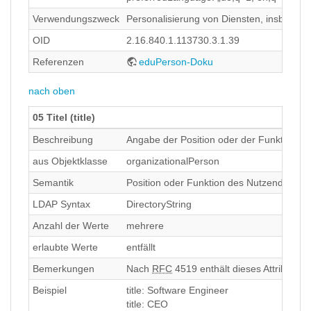
Verwendungszweck
Personalisierung von Diensten, insbeson
OID
2.16.840.1.113730.3.1.39
Referenzen
eduPerson-Doku
nach oben
05 Titel (title)
Beschreibung
Angabe der Position oder der Funktion
aus Objektklasse
organizationalPerson
Semantik
Position oder Funktion des Nutzenden inn
LDAP Syntax
DirectoryString
Anzahl der Werte
mehrere
erlaubte Werte
entfällt
Bemerkungen
Nach
RFC
4519 enthält dieses Attribut die
Beispiel
title: Software Engineer
title: CEO