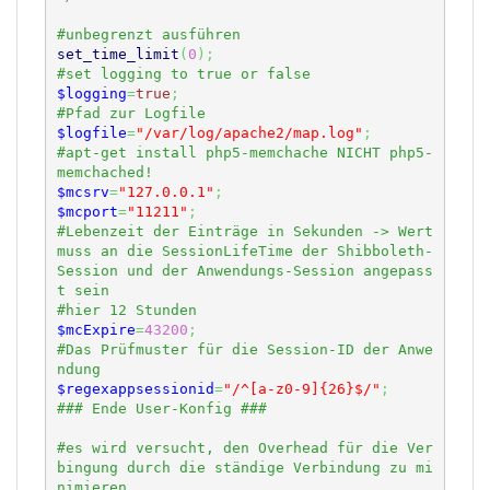
set_time_limit
(
0
)
;
$logging
=
true
;
$logfile
=
"/var/log/apache2/map.log"
;
#apt-get install php5-memchache NICHT php5-
$mcsrv
=
"127.0.0.1"
;
$mcport
=
"11211"
;
#Lebenzeit der Einträge in Sekunden -> Wert 
muss an die SessionLifeTime der Shibboleth-
Session und der Anwendungs-Session angepass
$mcExpire
=
43200
;
#Das Prüfmuster für die Session-ID der Anwe
$regexappsessionid
=
"/^[a-z0-9]{26}$/"
;
#es wird versucht, den Overhead für die Ver
bingung durch die ständige Verbindung zu mi