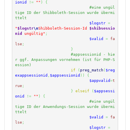
ionid
!=
""
)
{
#eine ungül
tige ID der Shibboleth-Session wurde übermi
$logstr
=
"
$logstr
\n
Shibboleth-Session-Id 
$shibsessio
nid
 ungültig"
;
$valid
=
fa
lse
;
}
#appsessionid - hie
r ggf. Anpassungen vornehmen (ist für PHP-S
if
(
preg_match
(
$reg
exappsessionid
,
$appsessionid
)
)
{
$appvalid
=
t
rue
;
}
elseif
(
$appsessi
onid
!=
""
)
{
#eine ungül
tige ID der Anwendungs-Session wurde übermi
$valid
=
fa
lse
;
$logstr
=