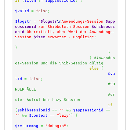
if
(
$item
!=
$appsessionid
)
{
$valid
=
false
;
$logstr
=
"
$logstr
\n
Anwendungs-Session 
$app
sessionid
 zur Shibboleth-Session 
$shibsessi
onid
 übermittelt, aber Wert der Anwendungs-
Session 
$item
 erwartet - ungültig"
;
}
}
}
#Anwendun
else
{
$va
lid
=
false
;
#SO
#er
if
(
$shibsessionid
==
""
&&
$appsessionid
==
""
&&
$context
==
"lazy"
)
{
$returnmsg
=
"doLogin"
;