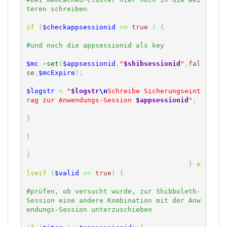
if
(
$checkappsessionid
==
true
)
{
$mc
->
set
(
$appsessionid
,
"
$shibsessionid
"
,
fal
se
,
$mcExpire
)
;
$logstr
=
"
$logstr
\n
Schreibe Sicherungseint
rag zur Anwendungs-Session 
$appsessionid
"
;
}
}
}
}
e
lseif
(
$valid
==
true
)
{
#prüfen, ob versucht wurde, zur Shibboleth-
Session eine andere Kombination mit der Anw