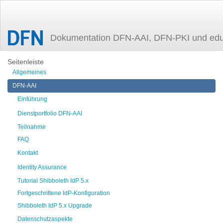
Dokumentation DFN-AAI, DFN-PKI und ed
Zuletzt angesehen
config-slo
Seitenleiste
Allgemeines
DFN-AAI
Einführung
Dienstportfolio DFN-AAI
Teilnahme
FAQ
Kontakt
Identity Assurance
Tutorial Shibboleth IdP 5.x
Fortgeschrittene IdP-Konfiguration
Shibboleth IdP 5.x Upgrade
Datenschutzaspekte