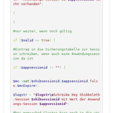
cht vorhanden"
;
}
}
if
(
$valid
==
true
)
{
#Eintrag in die Sicherungstabelle zur Sessi
on schreiben, wenn auch eine Anwendungssess
if
(
$appsessionid
!=
""
)
{
$mc
->
set
(
$shibsessionid
,
$appsessionid
,
fals
e
,
$mcExpire
)
;
$logstr
=
"
$logstr
\n
Schreibe Key Shibboleth
-Session 
$shibsessionid
 mit Wert der Anwend
ungs-Session 
$appsessionid
"
;
#bei memcached-Cluster hier noch in die wei