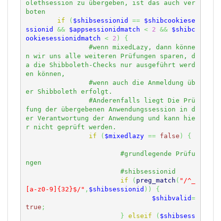
olethsession zu übergeben, ist das auch ver
if
(
$shibsessionid
==
$shibcookiese
ssionid
&&
$appsessionidmatch
<
2
&&
$shibc
ookiesessionidmatch
<
2
)
{
#wenn mixedLazy, dann könne
n wir uns alle weiteren Prüfungen sparen, d
a die Shibboleth-Checks nur ausgeführt werd
#wenn auch die Anmeldung üb
#Anderenfalls liegt Die Prü
fung der übergebenen Anwendungssession in d
er Verantwortung der Anwendung und kann hie
if
(
$mixedlazy
==
false
)
{
#grundlegende Prüfu
if
(
preg_match
(
"/^_
[a-z0-9]{32}$/"
,
$shibsessionid
)
)
{
$shibvalid
=
true
;
}
elseif
(
$shibsess