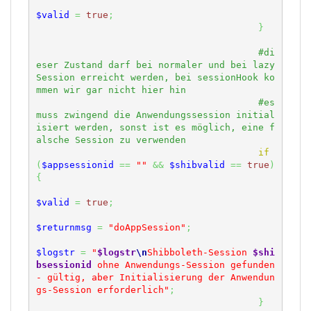
$valid
=
true
;
}
#di
eser Zustand darf bei normaler und bei lazy 
Session erreicht werden, bei sessionHook ko
#es 
muss zwingend die Anwendungssession initial
isiert werden, sonst ist es möglich, eine f
if
(
$appsessionid
==
""
&&
$shibvalid
==
true
)
{
$valid
=
true
;
$returnmsg
=
"doAppSession"
;
$logstr
=
"
$logstr
\n
Shibboleth-Session 
$shi
bsessionid
 ohne Anwendungs-Session gefunden 
- gültig, aber Initialisierung der Anwendun
gs-Session erforderlich"
;
}