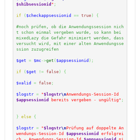
$shibsessionid
"
;
if
(
$checkappsessionid
==
true
)
{
#noch prüfen, ob die Anwendungssession nich
t schon einmal vergeben wurde, so kann bei 
mixedLazy die Gefahr minimiert werden, dass 
versucht wird, mit einer alten Anwendungsse
$get
=
$mc
->
get
(
$appsessionid
)
;
if
(
$get
!=
false
)
{
$valid
=
false
;
$logstr
=
"
$logstr
\n
Anwendungs-Session-Id 
$appsessionid
 bereits vergeben - ungültig"
;
}
else
{
$logstr
=
"
$logstr
\n
Prüfung auf doppelte An
wendungs-Session-Id 
$appsessionid
 erfolgrei
ch - Anwendungs-Session-Id 
$appsessionid
 ni