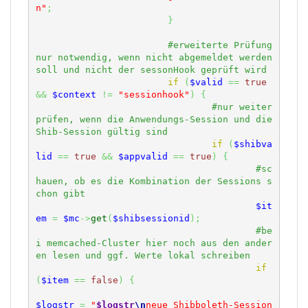
n"
;
}
#erweiterte Prüfung 
nur notwendig, wenn nicht abgemeldet werden 
if
(
$valid
==
true
&&
$context
!=
"sessionhook"
)
{
#nur weiter 
prüfen, wenn die Anwendungs-Session und die 
if
(
$shibva
lid
==
true
&&
$appvalid
==
true
)
{
#sc
hauen, ob es die Kombination der Sessions s
$it
em
=
$mc
->
get
(
$shibsessionid
)
;
#be
i memcached-Cluster hier noch aus den ander
if
(
$item
==
false
)
{
$logstr
=
"
$logstr
\n
neue Shibboleth-Session 