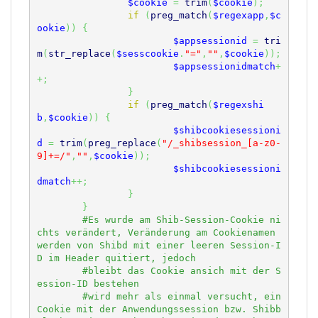
$cookie
=
trim
(
$cookie
)
;
if
(
preg_match
(
$regexapp
,
$c
ookie
)
)
{
$appsessionid
=
tri
m
(
str_replace
(
$sesscookie
.
"="
,
""
,
$cookie
)
)
;
$appsessionidmatch
+
+;
}
if
(
preg_match
(
$regexshi
b
,
$cookie
)
)
{
$shibcookiesessioni
d
=
trim
(
preg_replace
(
"/_shibsession_[a-z0-
9]+=/"
,
""
,
$cookie
)
)
;
$shibcookiesessioni
dmatch
++;
}
}
#Es wurde am Shib-Session-Cookie ni
chts verändert, Veränderung am Cookienamen 
werden von Shibd mit einer leeren Session-I
#bleibt das Cookie ansich mit der S
#wird mehr als einmal versucht, ein 
Cookie mit der Anwendungssession bzw. Shibb