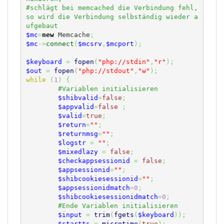
#schlägt bei memcached die Verbindung fehl, 
so wird die Verbindung selbständig wieder a
$mc
=
new
 Memcache
;
$mc
->
connect
(
$mcsrv
,
$mcport
)
;
$keyboard
=
fopen
(
"php://stdin"
,
"r"
)
;
$out
=
fopen
(
"php://stdout"
,
"w"
)
;
while
(
1
)
{
$shibvalid
=
false
;
$appvalid
=
false
;
$valid
=
true
;
$return
=
""
;
$returnmsg
=
""
;
$logstr
=
""
;
$mixedlazy
=
false
;
$checkappsessionid
=
false
;
$appsessionid
=
""
;
$shibcookiesessionid
=
""
;
$appsessionidmatch
=
0
;
$shibcookiesessionidmatch
=
0
;
$input
=
trim
(
fgets
(
$keyboard
)
)
;
$startts
=
microtime
(
true
)
;