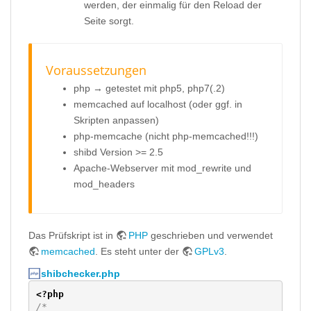
werden, der einmalig für den Reload der
Seite sorgt.
Voraussetzungen
php → getestet mit php5, php7(.2)
memcached auf localhost (oder ggf. in
Skripten anpassen)
php-memcache (nicht php-memcached!!!)
shibd Version >= 2.5
Apache-Webserver mit mod_rewrite und
mod_headers
Das Prüfskript ist in
PHP
geschrieben und verwendet
memcached
. Es steht unter der
GPLv3
.
shibchecker.php
<?php
/*
