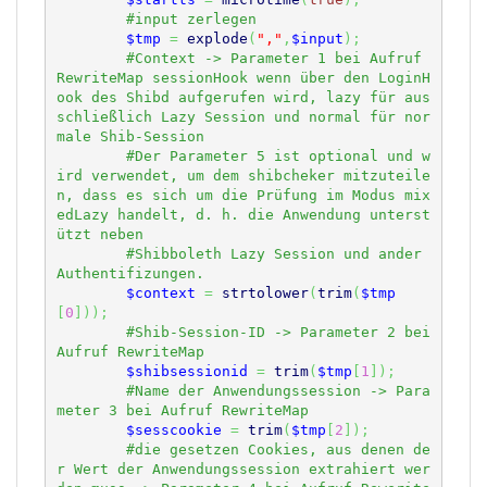
$tmp
=
explode
(
","
,
$input
)
;
#Context -> Parameter 1 bei Aufruf 
RewriteMap sessionHook wenn über den LoginH
ook des Shibd aufgerufen wird, lazy für aus
schließlich Lazy Session und normal für nor
#Der Parameter 5 ist optional und w
ird verwendet, um dem shibcheker mitzuteile
n, dass es sich um die Prüfung im Modus mix
edLazy handelt, d. h. die Anwendung unterst
#Shibboleth Lazy Session und ander 
$context
=
strtolower
(
trim
(
$tmp
[
0
]
)
)
;
#Shib-Session-ID -> Parameter 2 bei 
$shibsessionid
=
trim
(
$tmp
[
1
]
)
;
#Name der Anwendungssession -> Para
$sesscookie
=
trim
(
$tmp
[
2
]
)
;
#die gesetzen Cookies, aus denen de
r Wert der Anwendungssession extrahiert wer