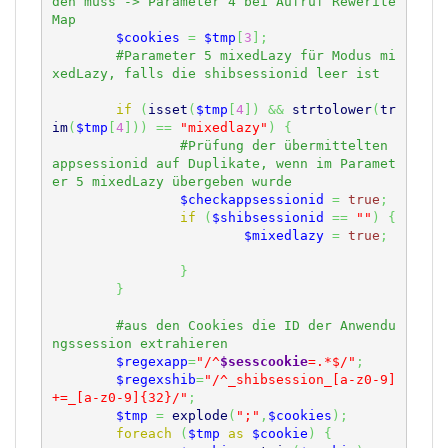
den muss -> Parameter 4 bei Aufruf Rewerite
$cookies
=
$tmp
[
3
]
;
#Parameter 5 mixedLazy für Modus mi
xedLazy, falls die shibsessionid leer ist	
if
(
isset
(
$tmp
[
4
]
)
&&
strtolower
(
tr
im
(
$tmp
[
4
]
)
)
==
"mixedlazy"
)
{
#Prüfung der übermittelten 
appsessionid auf Duplikate, wenn im Paramet
$checkappsessionid
=
true
;
if
(
$shibsessionid
==
""
)
{
$mixedlazy
=
true
;
}
}
#aus den Cookies die ID der Anwendu
$regexapp
=
"/^
$sesscookie
=.*$/"
;
$regexshib
=
"/^_shibsession_[a-z0-9]
+=_[a-z0-9]{32}/"
;
$tmp
=
explode
(
";"
,
$cookies
)
;
foreach
(
$tmp
as
$cookie
)
{