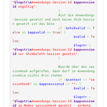
"
$logstr
\n
Anwendungs-Session-Id 
$appsession
id
 ungültig"
;
}
#ist die Anwendungs
-Session gesetzt und noch keine Shib-Sessio
if
(
$shibvalid
==
f
alse
&&
$appvalid
==
true
)
{
$valid
=
fa
lse
;
$logstr
=
"
$logstr
\n
Anwendungs-Session-Id 
$appsession
id
 vor Shibboleth-Session gesetzt"
;
}
#wurde über den ses
sionHook aufgerufen, dann darf im Anwendung
if
(
$context
==
"se
ssionhook"
&&
$appsessionid
!=
""
)
{
$valid
=
fa
lse
;
$logstr
=
"
$logstr
\n
Anwendungs-Session-Id 
$appsession
id
 im Modus sessionHook gesetzt - verbote