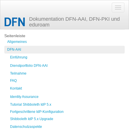
Dokumentation DFN-AAI, DFN-PKI und
eduroam
Zuletzt angesehen
ec_aai-plus
Seitenleiste
Allgemeines
DFN-AAI
Einführung
Dienstportfolio DFN-AAI
Teilnahme
FAQ
Kontakt
Identity Assurance
Tutorial Shibboleth IdP 5.x
Fortgeschrittene IdP-Konfiguration
Shibboleth IdP 5.x Upgrade
Datenschutzaspekte