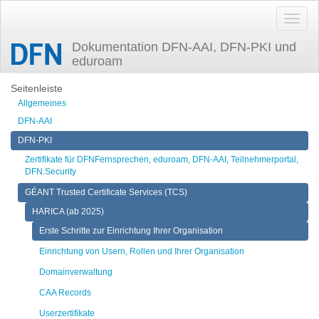
Dokumentation DFN-AAI, DFN-PKI und
eduroam
Zuletzt angesehen
ersteschritte
Seitenleiste
Allgemeines
DFN-AAI
DFN-PKI
Zertifikate für DFNFernsprechen, eduroam, DFN-AAI, Teilnehmerportal,
DFN.Security
GÉANT Trusted Certificate Services (TCS)
HARICA (ab 2025)
Erste Schritte zur Einrichtung Ihrer Organisation
Einrichtung von Usern, Rollen und Ihrer Organisation
Domainverwaltung
CAA Records
Userzertifikate