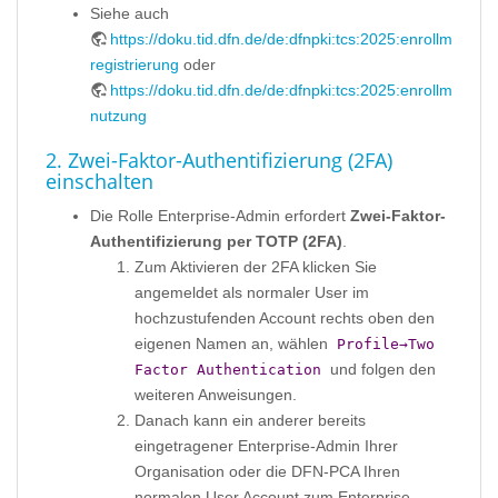
Siehe auch
https://doku.tid.dfn.de/de:dfnpki:tcs:2025:enrollment#u
registrierung
oder
https://doku.tid.dfn.de/de:dfnpki:tcs:2025:enrollment
nutzung
2. Zwei-Faktor-Authentifizierung (2FA)
einschalten
Die Rolle Enterprise-Admin erfordert
Zwei-Faktor-
Authentifizierung per TOTP (2FA)
.
Zum Aktivieren der 2FA klicken Sie
angemeldet als normaler User im
hochzustufenden Account rechts oben den
eigenen Namen an, wählen
Profile→Two
und folgen den
Factor Authentication
weiteren Anweisungen.
Danach kann ein anderer bereits
eingetragener Enterprise-Admin Ihrer
Organisation oder die DFN-PCA Ihren
normalen User Account zum Enterprise-