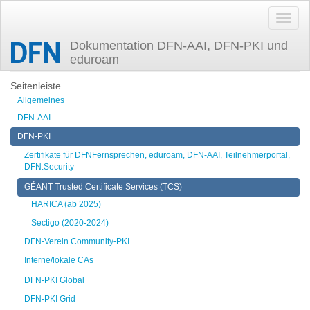
Dokumentation DFN-AAI, DFN-PKI und
eduroam
Zuletzt angesehen
tcs
Seitenleiste
Allgemeines
DFN-AAI
DFN-PKI
Zertifikate für DFNFernsprechen, eduroam, DFN-AAI, Teilnehmerportal,
DFN.Security
GÉANT Trusted Certificate Services (TCS)
HARICA (ab 2025)
Sectigo (2020-2024)
DFN-Verein Community-PKI
Interne/lokale CAs
DFN-PKI Global
DFN-PKI Grid