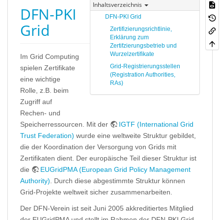
Inhaltsverzeichnis
DFN-PKI
DFN-PKI Grid
Grid
Zertifizierungsrichtlinie,
Erklärung zum
Zertifzierungsbetrieb und
Wurzelzertifikate
Im Grid Computing
Grid-Registrierungsstellen
spielen Zertifikate
(Registration Authorities,
eine wichtige
RAs)
Rolle, z.B. beim
Zugriff auf
Rechen- und
Speicherressourcen. Mit der
IGTF (International Grid
Trust Federation)
wurde eine weltweite Struktur gebildet,
die der Koordination der Versorgung von Grids mit
Zertifikaten dient. Der europäische Teil dieser Struktur ist
die
EUGridPMA (European Grid Policy Management
Authority)
. Durch diese abgestimmte Struktur können
Grid-Projekte weltweit sicher zusammenarbeiten.
Der DFN-Verein ist seit Juni 2005 akkreditiertes Mitglied
der EUGridPMA und stellt im Rahmen der DFN-PKI Grid