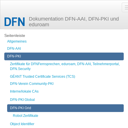
Dokumentation DFN-AAI, DFN-PKI und
eduroam
Zuletzt angesehen
grid
Seitenleiste
Allgemeines
DFN-AAI
DFN-PKI
Zertifikate für DFNFernsprechen, eduroam, DFN-AAI, Teilnehmerportal,
DFN.Security
GÉANT Trusted Certificate Services (TCS)
DFN-Verein Community-PKI
Interne/lokale CAs
DFN-PKI Global
DFN-PKI Grid
Robot Zertifikate
Object Identifier