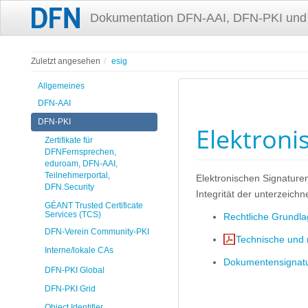
Dokumentation DFN-AAI, DFN-PKI und
Zuletzt angesehen
esig
Allgemeines
DFN-AAI
DFN-PKI
Elektroni
Zertifikate für
DFNFernsprechen,
eduroam, DFN-AAI,
Teilnehmerportal,
Elektronischen Signature
DFN.Security
Integrität der unterzeichn
GÉANT Trusted Certificate
Services (TCS)
Rechtliche Grundla
DFN-Verein Community-PKI
Technische und 
Interne/lokale CAs
Dokumentensignatu
DFN-PKI Global
DFN-PKI Grid
Object Identifier