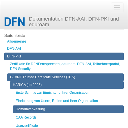
Dokumentation DFN-AAI, DFN-PKI und
eduroam
Zuletzt angesehen
domains
Seitenleiste
Allgemeines
DFN-AAI
DFN-PKI
Zertifikate für DFNFernsprechen, eduroam, DFN-AAI, Teilnehmerportal,
DFN.Security
GÉANT Trusted Certificate Services (TCS)
HARICA (ab 2025)
Erste Schritte zur Einrichtung Ihrer Organisation
Einrichtung von Usern, Rollen und Ihrer Organisation
Domainverwaltung
CAA Records
Userzertifikate