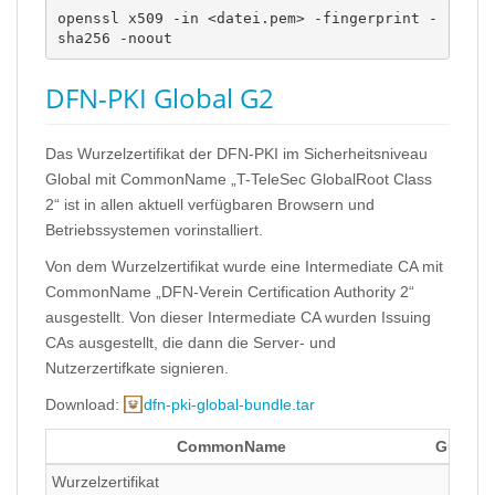
openssl x509 -in <datei.pem> -fingerprint -
sha256 -noout
DFN-PKI Global G2
Das Wurzelzertifikat der DFN-PKI im Sicherheitsniveau
Global mit CommonName „T-TeleSec GlobalRoot Class
2“ ist in allen aktuell verfügbaren Browsern und
Betriebssystemen vorinstalliert.
Von dem Wurzelzertifikat wurde eine Intermediate CA mit
CommonName „DFN-Verein Certification Authority 2“
ausgestellt. Von dieser Intermediate CA wurden Issuing
CAs ausgestellt, die dann die Server- und
Nutzerzertifkate signieren.
Download:
dfn-pki-global-bundle.tar
CommonName
Gültigk
Wurzelzertifikat