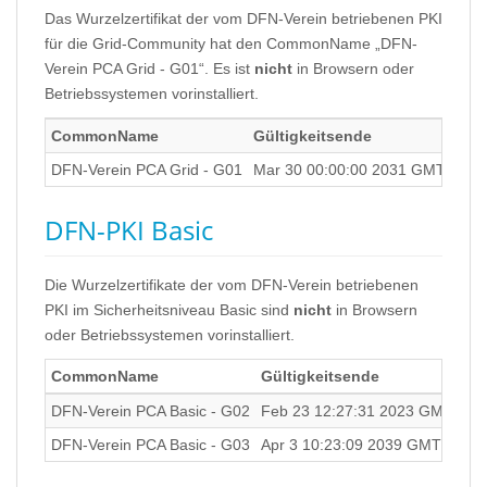
Das Wurzelzertifikat der vom DFN-Verein betriebenen PKI
für die Grid-Community hat den CommonName „DFN-
Verein PCA Grid - G01“. Es ist
nicht
in Browsern oder
Betriebssystemen vorinstalliert.
CommonName
Gültigkeitsende
SHA
DFN-Verein PCA Grid - G01
Mar 30 00:00:00 2031 GMT
3F:4
DFN-PKI Basic
Die Wurzelzertifikate der vom DFN-Verein betriebenen
PKI im Sicherheitsniveau Basic sind
nicht
in Browsern
oder Betriebssystemen vorinstalliert.
CommonName
Gültigkeitsende
SH
DFN-Verein PCA Basic - G02
Feb 23 12:27:31 2023 GMT
44
DFN-Verein PCA Basic - G03
Apr 3 10:23:09 2039 GMT
E7: