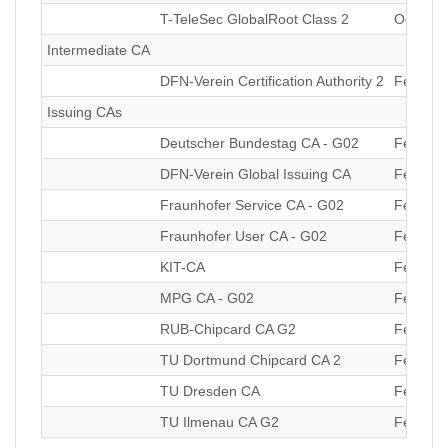
T-TeleSec GlobalRoot Class 2
Oct 01 
Intermediate CA
DFN-Verein Certification Authority 2
Feb 22 
Issuing CAs
Deutscher Bundestag CA - G02
Feb 22 
DFN-Verein Global Issuing CA
Feb 22 
Fraunhofer Service CA - G02
Feb 22 
Fraunhofer User CA - G02
Feb 22 
KIT-CA
Feb 22 
MPG CA - G02
Feb 22 
RUB-Chipcard CA G2
Feb 22 
TU Dortmund Chipcard CA 2
Feb 22 
TU Dresden CA
Feb 22 
TU Ilmenau CA G2
Feb 22 