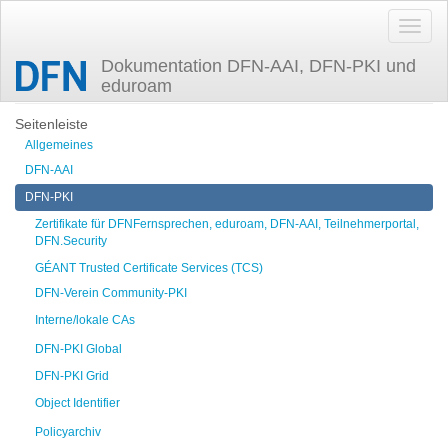
Dokumentation DFN-AAI, DFN-PKI und
eduroam
Zuletzt angesehen
dfnpki_root_certs
Seitenleiste
Allgemeines
DFN-AAI
DFN-PKI
Zertifikate für DFNFernsprechen, eduroam, DFN-AAI, Teilnehmerportal,
DFN.Security
GÉANT Trusted Certificate Services (TCS)
DFN-Verein Community-PKI
Interne/lokale CAs
DFN-PKI Global
DFN-PKI Grid
Object Identifier
Policyarchiv