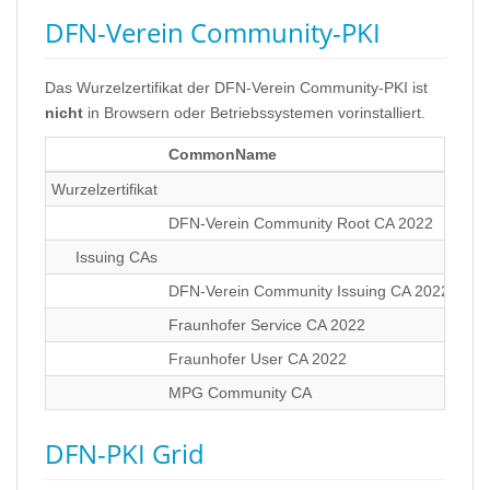
DFN-Verein Community-PKI
Das Wurzelzertifikat der DFN-Verein Community-PKI ist
nicht
in Browsern oder Betriebssystemen vorinstalliert.
CommonName
Gül
Wurzelzertifikat
DFN-Verein Community Root CA 2022
Jan
Issuing CAs
DFN-Verein Community Issuing CA 2022
Jan
Fraunhofer Service CA 2022
Jan
Fraunhofer User CA 2022
Jan
MPG Community CA
Jan
DFN-PKI Grid