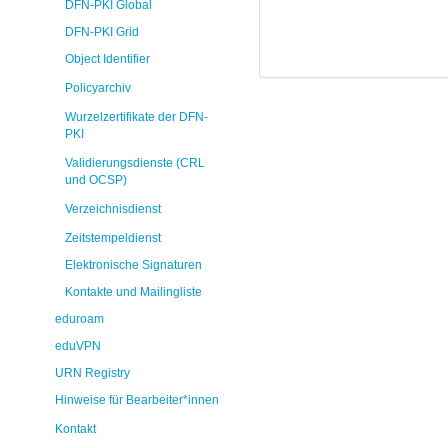
DFN-PKI Global
DFN-PKI Grid
Object Identifier
Policyarchiv
Wurzelzertifikate der DFN-
PKI
Validierungsdienste (CRL
und OCSP)
Verzeichnisdienst
Zeitstempeldienst
Elektronische Signaturen
Kontakte und Mailingliste
eduroam
eduVPN
URN Registry
Hinweise für Bearbeiter*innen
Kontakt