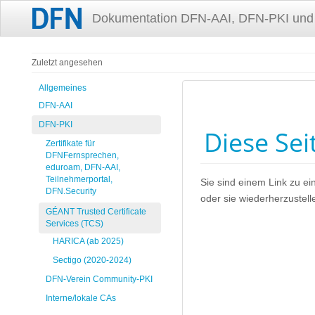
Dokumentation DFN-AAI, DFN-PKI und
Zuletzt angesehen
Allgemeines
DFN-AAI
DFN-PKI
Diese Sei
Zertifikate für
DFNFernsprechen,
eduroam, DFN-AAI,
Teilnehmerportal,
Sie sind einem Link zu ei
DFN.Security
oder sie wiederherzustell
GÉANT Trusted Certificate
Services (TCS)
HARICA (ab 2025)
Sectigo (2020-2024)
DFN-Verein Community-PKI
Interne/lokale CAs