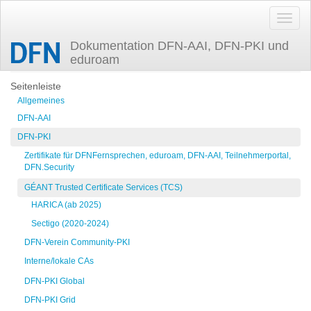
Dokumentation DFN-AAI, DFN-PKI und
eduroam
Zuletzt angesehen
Seitenleiste
Allgemeines
DFN-AAI
DFN-PKI
Zertifikate für DFNFernsprechen, eduroam, DFN-AAI, Teilnehmerportal,
DFN.Security
GÉANT Trusted Certificate Services (TCS)
HARICA (ab 2025)
Sectigo (2020-2024)
DFN-Verein Community-PKI
Interne/lokale CAs
DFN-PKI Global
DFN-PKI Grid