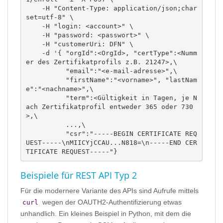
    -H "Content-Type: application/json;char
set=utf-8" \

    -H "login: <account>" \

    -H "password: <passwort>" \

    -H "customerUri: DFN" \

    -d '{ "orgId":<OrgId>, "certType":<Numm
er des Zertifikatprofils z.B. 21247>,\  

          "email":"<e-mail-adresse>",\

          "firstName":"<vorname>", "lastNam
e":"<nachname>",\

          "term":<Gültigkeit in Tagen, je N
ach Zertifikatprofil entweder 365 oder 730
>,\

          ...,\

          "csr":"-----BEGIN CERTIFICATE REQ
UEST-----\nMIICYjCCAU...N818=\n-----END CER
TIFICATE REQUEST-----"}
Beispiele für REST API Typ 2
Für die modernere Variante des APIs sind Aufrufe mittels
wegen der OAUTH2-Authentifizierung etwas
curl
unhandlich. Ein kleines Beispiel in Python, mit dem die