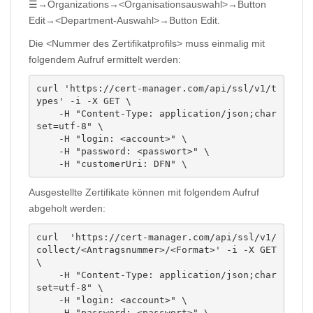
☰→Organizations→<Organisationsauswahl>→Button
Edit→<Department-Auswahl>→Button Edit.
Die <Nummer des Zertifikatprofils> muss einmalig mit
folgendem Aufruf ermittelt werden:
curl 'https://cert-manager.com/api/ssl/v1/t
ypes' -i -X GET \

    -H "Content-Type: application/json;char
set=utf-8" \

    -H "login: <account>" \

    -H "password: <passwort>" \

    -H "customerUri: DFN" \
Ausgestellte Zertifikate können mit folgendem Aufruf
abgeholt werden:
curl  'https://cert-manager.com/api/ssl/v1/
collect/<Antragsnummer>/<Format>' -i -X GET 
\

    -H "Content-Type: application/json;char
set=utf-8" \

    -H "login: <account>" \

    -H "password: <passwort>" \
