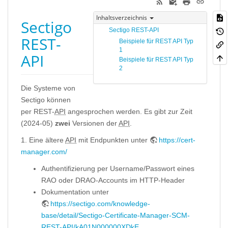
Inhaltsverzeichnis
Sectigo
Sectigo REST-API
REST-
Beispiele für REST API Typ
1
API
Beispiele für REST API Typ
2
Die Systeme von
Sectigo können
per REST-
API
angesprochen werden. Es gibt zur Zeit
(2024-05)
zwei
Versionen der
API
.
1. Eine ältere
API
mit Endpunkten unter
https://cert-
manager.com/
Authentifizierung per Username/Passwort eines
RAO oder DRAO-Accounts im HTTP-Header
Dokumentation unter
https://sectigo.com/knowledge-
base/detail/Sectigo-Certificate-Manager-SCM-
REST-API/kA01N000000XDkE