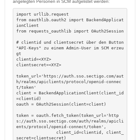
angelegten Personen in SCM aufgelistet werden:
import urllib.request

from oauthlib.oauth2 import BackendApplicat
ionClient

from requests_oauthlib import OAuth2Session

# clientid und clientsecret über den Button 
"API-Keys" zu einem Admin-User im SCM erzeu
gt

clientid=<XYZ>

clientsecret=<XYZ>

token_url='https://auth.sso.sectigo.com/aut
h/realms/apiclients/protocol/openid-connec
t/token'

client = BackendApplicationClient(client_id
=clientid)

oauth = OAuth2Session(client=client)

token = oauth.fetch_token(token_url='http
s://auth.sso.sectigo.com/auth/realms/apicli
ents/protocol/openid-connect/token',

                client_id=clientid, client_
secret=clientsecret)
