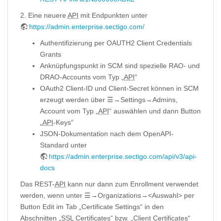
2. Eine neuere
API
mit Endpunkten unter
https://admin.enterprise.sectigo.com/
Authentifizierung per OAUTH2 Client Credentials
Grants
Anknüpfungspunkt in SCM sind spezielle RAO- und
DRAO-Accounts vom Typ „
API
“
OAuth2 Client-ID und Client-Secret können in SCM
erzeugt werden über ☰→Settings→Admins,
Account vom Typ „
API
“ auswählen und dann Button
„
API
-Keys“
JSON-Dokumentation nach dem OpenAPI-
Standard unter
https://admin.enterprise.sectigo.com/api/v3/api-
docs
Das REST-
API
kann nur dann zum Enrollment verwendet
werden, wenn unter ☰→Organizations→<Auswahl> per
Button Edit im Tab „Certificate Settings“ in den
Abschnitten „SSL Certificates“ bzw. „Client Certificates“