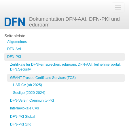
Dokumentation DFN-AAI, DFN-PKI und
eduroam
Zuletzt angesehen
restapi
Seitenleiste
Allgemeines
DFN-AAI
DFN-PKI
Zertifikate für DFNFernsprechen, eduroam, DFN-AAI, Teilnehmerportal,
DFN.Security
GÉANT Trusted Certificate Services (TCS)
HARICA (ab 2025)
Sectigo (2020-2024)
DFN-Verein Community-PKI
Interne/lokale CAs
DFN-PKI Global
DFN-PKI Grid