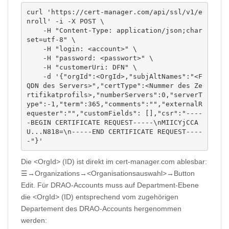
curl 'https://cert-manager.com/api/ssl/v1/e
nroll' -i -X POST \

    -H "Content-Type: application/json;char
set=utf-8" \

    -H "login: <account>" \

    -H "password: <passwort>" \

    -H "customerUri: DFN" \

    -d '{"orgId":<OrgId>,"subjAltNames":"<F
QDN des Servers>","certType":<Nummer des Ze
rtifikatprofils>,"numberServers":0,"serverT
ype":-1,"term":365,"comments":"","externalR
equester":"","customFields": [],"csr":"----
-BEGIN CERTIFICATE REQUEST-----\nMIICYjCCA
U...N818=\n-----END CERTIFICATE REQUEST----
-"}'
Die <OrgId> (ID) ist direkt im cert-manager.com ablesbar:
☰→Organizations→<Organisationsauswahl>→Button
Edit. Für DRAO-Accounts muss auf Department-Ebene
die <OrgId> (ID) entsprechend vom zugehörigen
Departement des DRAO-Accounts hergenommen
werden: