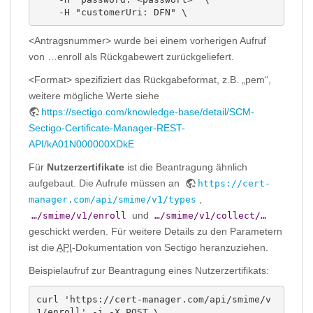
    -H "customerUri: DFN" \
<Antragsnummer> wurde bei einem vorherigen Aufruf
von …enroll als Rückgabewert zurückgeliefert.
<Format> spezifiziert das Rückgabeformat, z.B. „pem“,
weitere mögliche Werte siehe
https://sectigo.com/knowledge-base/detail/SCM-
Sectigo-Certificate-Manager-REST-
API/kA01N000000XDkE
Für
Nutzerzertifikate
ist die Beantragung ähnlich
aufgebaut. Die Aufrufe müssen an
https://cert-
,
manager.com/api/smime/v1/types
und
…/smime/v1/enroll
…/smime/v1/collect/…
geschickt werden. Für weitere Details zu den Parametern
ist die
API
-Dokumentation von Sectigo heranzuziehen.
Beispielaufruf zur Beantragung eines Nutzerzertifikats:
curl 'https://cert-manager.com/api/smime/v
1/enroll' -i -X POST \
