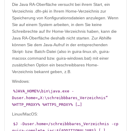
Die Java RA-Oberfläche versucht bei ihrem Start, ein
Verzeichnis .dfn-pki in Ihrem Home-Verzeichnis zur
Speicherung von Konfigurationsdateien anzulegen. Wenn
Sie auf einem System arbeiten, in dem Sie keine
Schreibrechte auf Ihr Home-Verzeichnis haben, kann die
Java RA-Oberfläche deshalb nicht starten. Zur Abhilfe
können Sie dem Java-Aufruf in der entsprechenden
Skript- bzw. Batch-Datei (also in guira-linux.sh, guira-
macosx.command bzw. guira-windows.bat) mit einer
zusätzlichen Option ein beschreibbares Home-
Verzeichnis bekannt geben, z.B.
Windows:
%JAVA_HOME%\bin\java.exe -
Duser.home=„X:\schreibbbares_Verzeichnis“
%HTTP_PROXY% %HTTPS_PROXY% […]
Linux/MacOS:
$J -Duser.home=/schreibbbares_Verzeichnis -cp
guira-complete.jar:${ADDITIONALJARS} […]