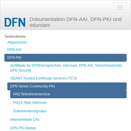
Dokumentation DFN-AAI, DFN-PKI und
eduroam
Zuletzt angesehen
faqtsbetrieb
Seitenleiste
Allgemeines
DFN-AAI
DFN-PKI
Zertifikate für DFNFernsprechen, eduroam, DFN-AAI, Teilnehmerportal,
DFN.Security
GÉANT Trusted Certificate Services (TCS)
DFN-Verein Community-PKI
FAQ Teilnehmerservice
FAQ E-Mail-Adressen
Dokumentensignatur
Interne/lokale CAs
DFN-PKI Global