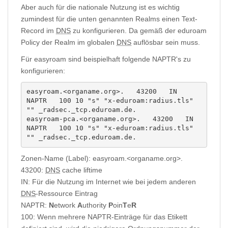
Aber auch für die nationale Nutzung ist es wichtig
zumindest für die unten genannten Realms einen Text-
Record im
DNS
zu konfigurieren. Da gemäß der eduroam
Policy der Realm im globalen
DNS
auflösbar sein muss.
Für easyroam sind beispielhaft folgende NAPTR's zu
konfigurieren:
easyroam.<organame.org>.   43200   IN      
NAPTR   100 10 "s" "x-eduroam:radius.tls" 
"" _radsec._tcp.eduroam.de.

easyroam-pca.<organame.org>.   43200   IN      
NAPTR   100 10 "s" "x-eduroam:radius.tls" 
"" _radsec._tcp.eduroam.de.
Zonen-Name (Label): easyroam.<organame.org>.
43200:
DNS
cache liftime
IN: Für die Nutzung im Internet wie bei jedem anderen
DNS
-Ressource Eintrag
NAPTR:
N
etwork
A
uthority
P
oin
T
e
R
100: Wenn mehrere NAPTR-Einträge für das Etikett