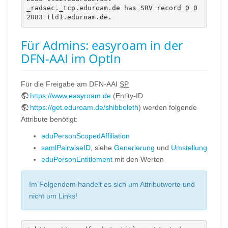
_radsec._tcp.eduroam.de has SRV record 0 0 
2083 tld1.eduroam.de.
Für Admins: easyroam in der
DFN-AAI im OptIn
Für die Freigabe am DFN-AAI
SP
https://www.easyroam.de
(Entity-ID
https://get.eduroam.de/shibboleth
) werden folgende
Attribute benötigt:
eduPersonScopedAffiliation
samlPairwiseID
, siehe
Generierung
und
Umstellung
eduPersonEntitlement
mit den Werten
Im Folgendem handelt es sich um Attributwerte und
nicht um Links!