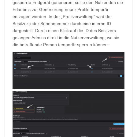
gesperrte Endgerät generieren, sollte den Nutzenden die
Erlaubnis zur Generierung neuer Profile temporär
entzogen werden. In der „Profilverwaltung“ wird der
Besitzer jeder Seriennummer durch eine interne ID
dargestellt. Durch einen Klick auf die ID des Besitzers
gelangen Admins direkt in die Nutzerverwaltung, wo sie
die betreffende Person temporär sperren können.