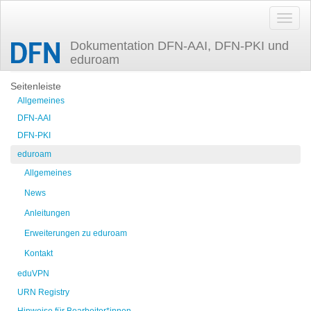
Dokumentation DFN-AAI, DFN-PKI und
eduroam
Zuletzt angesehen
easyroam
Seitenleiste
Allgemeines
DFN-AAI
DFN-PKI
eduroam
Allgemeines
News
Anleitungen
Erweiterungen zu eduroam
Kontakt
eduVPN
URN Registry