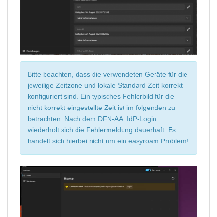
Bitte beachten, dass die verwendeten Geräte für die
jeweilige Zeitzone und lokale Standard Zeit korrekt
konfiguriert sind. Ein typisches Fehlerbild für die
nicht korrekt eingestellte Zeit ist im folgenden zu
betrachten. Nach dem DFN-AAI
IdP
-Login
wiederholt sich die Fehlermeldung dauerhaft. Es
handelt sich hierbei nicht um ein easyroam Problem!