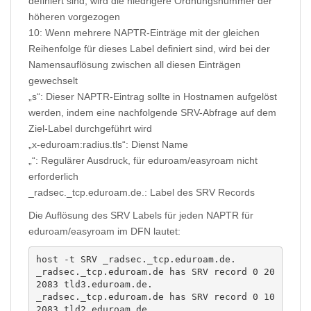
definiert sind, wird die niedrigere Ordnungsnummer der
höheren vorgezogen
10: Wenn mehrere NAPTR-Einträge mit der gleichen
Reihenfolge für dieses Label definiert sind, wird bei der
Namensauflösung zwischen all diesen Einträgen
gewechselt
„s“: Dieser NAPTR-Eintrag sollte in Hostnamen aufgelöst
werden, indem eine nachfolgende SRV-Abfrage auf dem
Ziel-Label durchgeführt wird
„x-eduroam:radius.tls“: Dienst Name
„“: Regulärer Ausdruck, für eduroam/easyroam nicht
erforderlich
_radsec._tcp.eduroam.de.: Label des SRV Records
Die Auflösung des SRV Labels für jeden NAPTR für
eduroam/easyroam im DFN lautet:
host -t SRV _radsec._tcp.eduroam.de.

_radsec._tcp.eduroam.de has SRV record 0 20 
2083 tld3.eduroam.de.

_radsec._tcp.eduroam.de has SRV record 0 10 
2083 tld2.eduroam.de.
