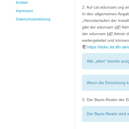
Kontakt
2. Auf cat.eduroam.org 
Impressum
In den allgemeinen Anga
Datenschutzerklärung
„Herunterladen der Insta
gibt der eduroam
IdP
Admi
der eduroam
IdP
Admin de
weitergeleitet und können
https://doku.tid.dfn.
Alle „alten“ bereits aus
Wenn die Einrichtung k
3. Der Basis-Realm der E
Der Basis-Realm wird 