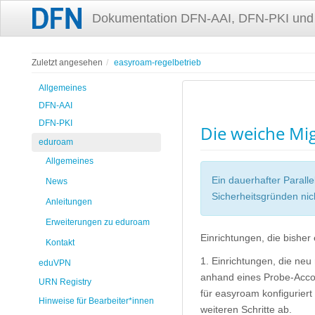
Dokumentation DFN-AAI, DFN-PKI und
Zuletzt angesehen
easyroam-regelbetrieb
Allgemeines
DFN-AAI
DFN-PKI
Die weiche Mi
eduroam
Allgemeines
Ein dauerhafter Parall
News
Sicherheitsgründen nich
Anleitungen
Erweiterungen zu eduroam
Einrichtungen, die bishe
Kontakt
1. Einrichtungen, die neu
eduVPN
anhand eines Probe-Accou
URN Registry
für easyroam konfiguriert
Hinweise für Bearbeiter*innen
weiteren Schritte ab.