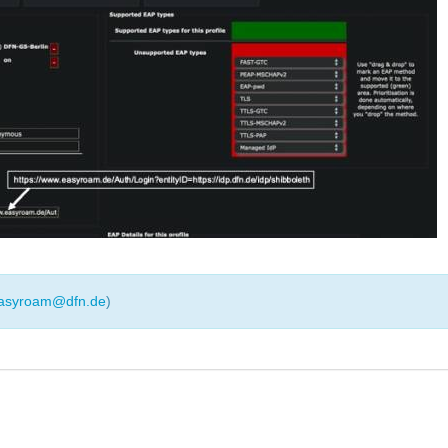
asyroam@dfn.de
)