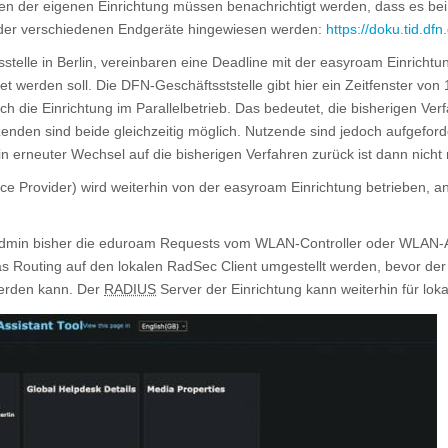
n der eigenen Einrichtung müssen benachrichtigt werden, dass es bei
n der verschiedenen Endgeräte hingewiesen werden:
https://doku.tid.d
sstelle in Berlin, vereinbaren eine Deadline mit der easyroam Einrich
et werden soll. Die DFN-Geschäftsststelle gibt hier ein Zeitfenster von
ch die Einrichtung im Parallelbetrieb. Das bedeutet, die bisherigen V
zenden sind beide gleichzeitig möglich. Nutzende sind jedoch aufgeforde
n erneuter Wechsel auf die bisherigen Verfahren zurück ist dann nicht
ce Provider) wird weiterhin von der easyroam Einrichtung betrieben, a
min bisher die eduroam Requests vom WLAN-Controller oder WLAN-Ac
as Routing auf den lokalen RadSec Client umgestellt werden, bevor der
erden kann. Der
RADIUS
Server der Einrichtung kann weiterhin für lo