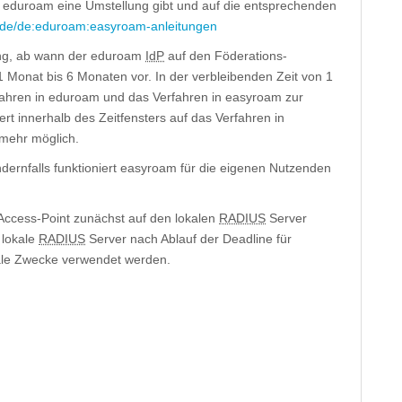
 eduroam eine Umstellung gibt und auf die entsprechenden
fn.de/de:eduroam:easyroam-anleitungen
tung, ab wann der eduroam
IdP
auf den Föderations-
 1 Monat bis 6 Monaten vor. In der verbleibenden Zeit von 1
erfahren in eduroam und das Verfahren in easyroam zur
rt innerhalb des Zeitfensters auf das Verfahren in
 mehr möglich.
ndernfalls funktioniert easyroam für die eigenen Nutzenden
cess-Point zunächst auf den lokalen
RADIUS
Server
 lokale
RADIUS
Server nach Ablauf der Deadline für
kale Zwecke verwendet werden.