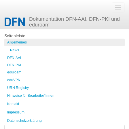
Dokumentation DFN-AAI, DFN-PKI und
eduroam
Zuletzt angesehen
oidc-proxy
Seitenleiste
Allgemeines
News
DFN-AAI
DFN-PKI
eduroam
eduVPN
URN Registry
Hinweise für Bearbeiter*innen
Kontakt
Impressum
Datenschutzerklärung