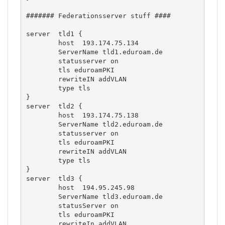
####### Federationsserver stuff ####

server  tld1 {

        host  193.174.75.134

        ServerName tld1.eduroam.de

        statusserver on

        tls eduroamPKI

        rewriteIN addVLAN

        type tls

}

server  tld2 {

        host  193.174.75.138

        ServerName tld2.eduroam.de

        statusserver on

        tls eduroamPKI

        rewriteIN addVLAN

        type tls

}

server  tld3 {

        host  194.95.245.98

        ServerName tld3.eduroam.de

        statusServer on

        tls eduroamPKI

        rewriteIn addVLAN
