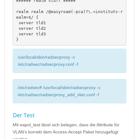
###### realm stuff #####

realm realm /@easyroam(-pca)?\.<instituts-r
ealm>$/ {

 server tld1

 server tld2

 server tld3

}
/usr/local/sbin/radsecproxy -c
/etc/radsec/radsecproxy.conf -f
/etc/radsec# /usr/local/sbin/radsecproxy -c
/etc/radsec/radsecproxy_add_vlan.conf -f
Der Test
Mit eapol_test lässt sich belegen, dass die Attribute für
VLAN's korrekt dem Access-Accept Paket hinzugefügt