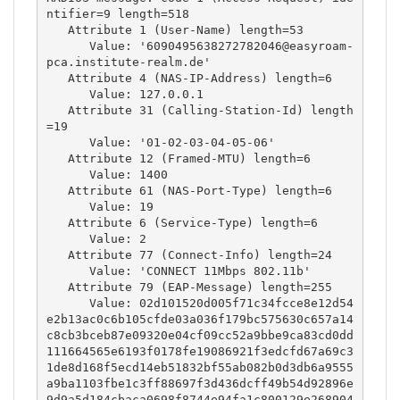
ntifier=9 length=518

   Attribute 1 (User-Name) length=53

      Value: '6090495638272782046@easyroam-
pca.institute-realm.de'

   Attribute 4 (NAS-IP-Address) length=6

      Value: 127.0.0.1

   Attribute 31 (Calling-Station-Id) length
=19

      Value: '01-02-03-04-05-06'

   Attribute 12 (Framed-MTU) length=6

      Value: 1400

   Attribute 61 (NAS-Port-Type) length=6

      Value: 19

   Attribute 6 (Service-Type) length=6

      Value: 2

   Attribute 77 (Connect-Info) length=24

      Value: 'CONNECT 11Mbps 802.11b'

   Attribute 79 (EAP-Message) length=255

      Value: 02d101520d005f71c34fcce8e12d54
e2b13ac0c6b105cfde03a036f179bc575630c657a14
c8cb3bceb87e09320e04cf09cc52a9bbe9ca83cd0dd
111664565e6193f0178fe19086921f3edcfd67a69c3
1de8d168f5ecd14eb51832bf55ab082b0d3db6a9555
a9ba1103fbe1c3ff88697f3d436dcff49b54d92896e
9d9a5d184cbaca0698f8744e94fa1c800129e268904