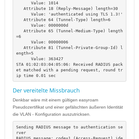
      Value: 1014

   Attribute 18 (Reply-Message) length=30

      Value: 'authenticated using TLS 1.3!'

   Attribute 64 (Tunnel-Type) length=6

      Value: 0000000d

   Attribute 65 (Tunnel-Medium-Type) length
=6

      Value: 00000006

   Attribute 81 (Tunnel-Private-Group-Id) l
ength=5

      Value: 363427

STA 01:02:03:04:05:06: Received RADIUS pack
et matched with a pending request, round tr
ip time 0.01 sec
Der vereitelte Missbrauch
Denkbar wäre mit einem gültigen easyroam
Pseudozertifikat und einer gefälschten äußeren Identität
die VLAN - Konfiguration auszutricksen.
Sending RADIUS message to authentication se
rver

RADIUS message: code=1 (Access-Request) ide