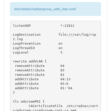
/etc/radsec/radsecproxy_add_vlan.conf
listenUDP               *:21812

LogDestination         file:///var/log/rsp
2.log

LoopPrevention         on

LogThreadId            on

LogLevel                5

rewrite addVLAN {

 removeAttribute        64

 removeAttribute        65

 removeAttribute        81

 addAttribute           64:13

 addAttribute           65:6

 addAttribute           81:'64

}

tls eduroamPKI {

        CACertificateFile  /etc/radsec/cert
s/eduroam-ca/eduroam-root-ca.pem
