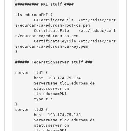
########## PKI stuff ####

tls eduroamPKI {

        CACertificateFile  /etc/radsec/cert
s/eduroam-ca/eduroam-root-ca.pem

        CertificateFile    /etc/radsec/cert
s/eduroam-ca/eduroam-ca.pem

        CertificateKeyFile /etc/radsec/cert
s/eduroam-ca/eduroam-ca-key.pem

}

###### Federationserver stuff ###

server  tld1 {

        host  193.174.75.134

        ServerName tld1.eduroam.de

        statusserver on

        tls eduroamPKI

        type tls

}

server  tld2 {

        host  193.174.75.138

        ServerName tld2.eduroam.de

        statusserver on

        tls eduroamPKI
