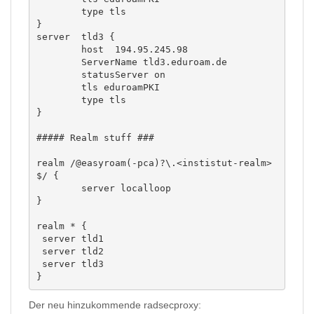
        type tls

}

server  tld3 {

        host  194.95.245.98

        ServerName tld3.eduroam.de

        statusServer on

        tls eduroamPKI

        type tls

}

##### Realm stuff ###

realm /@easyroam(-pca)?\.<instistut-realm>
$/ {

        server localloop

}

realm * {

 server tld1

 server tld2

 server tld3

}
Der neu hinzukommende radsecproxy: