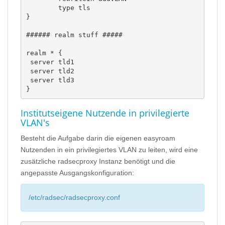
        type tls

}

###### realm stuff #####

realm * {

 server tld1

 server tld2

 server tld3

}
Institutseigene Nutzende in privilegierte
VLAN's
Besteht die Aufgabe darin die eigenen easyroam
Nutzenden in ein privilegiertes VLAN zu leiten, wird eine
zusätzliche radsecproxy Instanz benötigt und die
angepasste Ausgangskonfiguration:
/etc/radsec/radsecproxy.conf