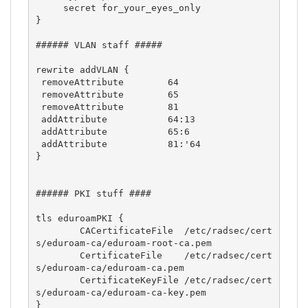
     secret for_your_eyes_only

}

###### VLAN staff #####

rewrite addVLAN {

 removeAttribute        64

 removeAttribute        65

 removeAttribute        81

 addAttribute           64:13

 addAttribute           65:6

 addAttribute           81:'64

}

###### PKI stuff ####

tls eduroamPKI {

        CACertificateFile  /etc/radsec/cert
s/eduroam-ca/eduroam-root-ca.pem

        CertificateFile    /etc/radsec/cert
s/eduroam-ca/eduroam-ca.pem

        CertificateKeyFile /etc/radsec/cert
s/eduroam-ca/eduroam-ca-key.pem

}        
