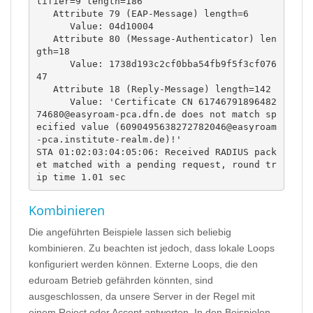
tifier=9 length=186

   Attribute 79 (EAP-Message) length=6

      Value: 04d10004

   Attribute 80 (Message-Authenticator) len
gth=18

      Value: 1738d193c2cf0bba54fb9f5f3cf076
47

   Attribute 18 (Reply-Message) length=142

      Value: 'Certificate CN 61746791896482
74680@easyroam-pca.dfn.de does not match sp
ecified value (6090495638272782046@easyroam
-pca.institute-realm.de)!'

STA 01:02:03:04:05:06: Received RADIUS pack
et matched with a pending request, round tr
ip time 1.01 sec
Kombinieren
Die angeführten Beispiele lassen sich beliebig
kombinieren. Zu beachten ist jedoch, dass lokale Loops
konfiguriert werden können. Externe Loops, die den
eduroam Betrieb gefährden könnten, sind
ausgeschlossen, da unsere Server in der Regel mit
einem Reject oder Accept antworten. In den Beispielen