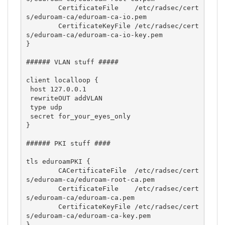
        CertificateFile    /etc/radsec/cert
s/eduroam-ca/eduroam-ca-io.pem

        CertificateKeyFile /etc/radsec/cert
s/eduroam-ca/eduroam-ca-io-key.pem

}

###### VLAN stuff #####

client localloop {

 host 127.0.0.1

 rewriteOUT addVLAN

 type udp

 secret for_your_eyes_only

}

###### PKI stuff ####

tls eduroamPKI {

        CACertificateFile  /etc/radsec/cert
s/eduroam-ca/eduroam-root-ca.pem

        CertificateFile    /etc/radsec/cert
s/eduroam-ca/eduroam-ca.pem

        CertificateKeyFile /etc/radsec/cert
s/eduroam-ca/eduroam-ca-key.pem

}
