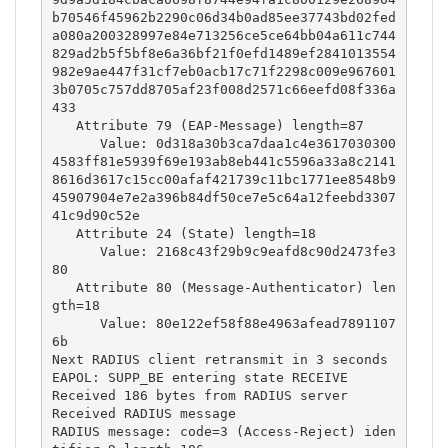
b70546f45962b2290c06d34b0ad85ee37743bd02fed
a080a200328997e84e713256ce5ce64bb04a611c744
829ad2b5f5bf8e6a36bf21f0efd1489ef2841013554
982e9ae447f31cf7eb0acb17c71f2298c009e967601
3b0705c757dd8705af23f008d2571c66eefd08f336a
433

   Attribute 79 (EAP-Message) length=87

      Value: 0d318a30b3ca7daa1c4e3617030300
4583ff81e5939f69e193ab8eb441c5596a33a8c2141
8616d3617c15cc00afaf421739c11bc1771ee8548b9
45907904e7e2a396b84df50ce7e5c64a12feebd3307
41c9d90c52e

   Attribute 24 (State) length=18

      Value: 2168c43f29b9c9eafd8c90d2473fe3
80

   Attribute 80 (Message-Authenticator) len
gth=18

      Value: 80e122ef58f88e4963afead7891107
6b

Next RADIUS client retransmit in 3 seconds

EAPOL: SUPP_BE entering state RECEIVE

Received 186 bytes from RADIUS server

Received RADIUS message

RADIUS message: code=3 (Access-Reject) iden