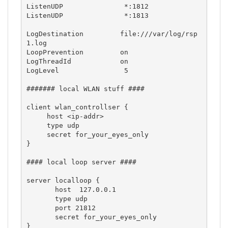
ListenUDP               *:1812

ListenUDP               *:1813

LogDestination         file:///var/log/rsp
1.log

LoopPrevention         on

LogThreadId            on

LogLevel                5

####### local WLAN stuff ####

client wlan_controllser {

     host <ip-addr>

     type udp 

     secret for_your_eyes_only

}

#### local loop server ####

server localloop {

       host  127.0.0.1

       type udp

       port 21812

       secret for_your_eyes_only

}
