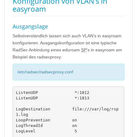
Konfiguration von VLAN's in
easyroam
Ausgangslage
Selbstverständlich lassen sich auch VLAN's in easyroam
konfigurieren. Ausgangskonfiguration ist eine typische
RadSec Anbindung eines eduroam
SP
's in easyroam am
Beispiel des radsecproxy:
/etc/radsec/radsecproxy.conf
ListenUDP               *:1812

ListenUDP               *:1813

LogDestination         file:///var/log/rsp
1.log

LoopPrevention         on

LogThreadId            on

LogLevel                5
