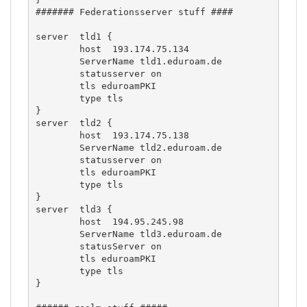
####### Federationsserver stuff ####

server  tld1 {

        host  193.174.75.134

        ServerName tld1.eduroam.de

        statusserver on

        tls eduroamPKI

        type tls

}

server  tld2 {

        host  193.174.75.138

        ServerName tld2.eduroam.de

        statusserver on

        tls eduroamPKI

        type tls

}

server  tld3 {

        host  194.95.245.98

        ServerName tld3.eduroam.de

        statusServer on

        tls eduroamPKI

        type tls

}
