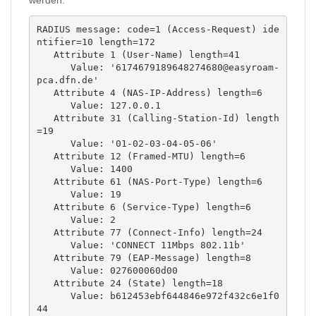
werden.
RADIUS message: code=1 (Access-Request) ide
ntifier=10 length=172

   Attribute 1 (User-Name) length=41

      Value: '6174679189648274680@easyroam-
pca.dfn.de'

   Attribute 4 (NAS-IP-Address) length=6

      Value: 127.0.0.1

   Attribute 31 (Calling-Station-Id) length
=19

      Value: '01-02-03-04-05-06'

   Attribute 12 (Framed-MTU) length=6

      Value: 1400

   Attribute 61 (NAS-Port-Type) length=6

      Value: 19

   Attribute 6 (Service-Type) length=6

      Value: 2

   Attribute 77 (Connect-Info) length=24

      Value: 'CONNECT 11Mbps 802.11b'

   Attribute 79 (EAP-Message) length=8

      Value: 027600060d00

   Attribute 24 (State) length=18

      Value: b612453ebf644846e972f432c6e1f0
44
