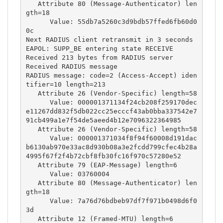
   Attribute 80 (Message-Authenticator) len
gth=18

      Value: 55db7a5260c3d9bdb57ffed6fb60d0
0c

Next RADIUS client retransmit in 3 seconds

EAPOL: SUPP_BE entering state RECEIVE

Received 213 bytes from RADIUS server

Received RADIUS message

RADIUS message: code=2 (Access-Accept) iden
tifier=10 length=213

   Attribute 26 (Vendor-Specific) length=58

      Value: 000001371134f24cb208f259170dec
e11267dd832f5db022cc25ecccf43ab0bba337542e7
91cb499a1e7f54de5aeed4b12e7096322364985

   Attribute 26 (Vendor-Specific) length=58

      Value: 000001371034f8f94f60008d191dac
b6130ab970e33ac8d930b08a3e2fcdd799cfec4b28a
4995f67f2f4b72cbf8fb30fc16f970c57280e52

   Attribute 79 (EAP-Message) length=6

      Value: 03760004

   Attribute 80 (Message-Authenticator) len
gth=18

      Value: 7a76d76bdbeb97df7f971b0498d6f0
3d

   Attribute 12 (Framed-MTU) length=6
