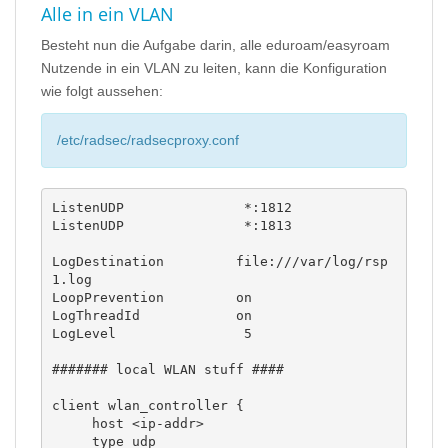
Alle in ein VLAN
Besteht nun die Aufgabe darin, alle eduroam/easyroam
Nutzende in ein VLAN zu leiten, kann die Konfiguration
wie folgt aussehen:
/etc/radsec/radsecproxy.conf
ListenUDP               *:1812

ListenUDP               *:1813

LogDestination         file:///var/log/rsp
1.log

LoopPrevention         on

LogThreadId            on

LogLevel                5

####### local WLAN stuff ####

client wlan_controller {

     host <ip-addr>

     type udp 
