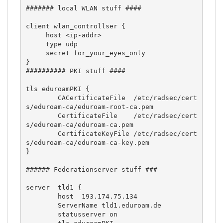
####### local WLAN stuff ####

client wlan_controllser {

     host <ip-addr>

     type udp 

     secret for_your_eyes_only

}

########## PKI stuff ####

tls eduroamPKI {

        CACertificateFile  /etc/radsec/cert
s/eduroam-ca/eduroam-root-ca.pem

        CertificateFile    /etc/radsec/cert
s/eduroam-ca/eduroam-ca.pem

        CertificateKeyFile /etc/radsec/cert
s/eduroam-ca/eduroam-ca-key.pem

}

###### Federationserver stuff ###

server  tld1 {

        host  193.174.75.134

        ServerName tld1.eduroam.de

        statusserver on
