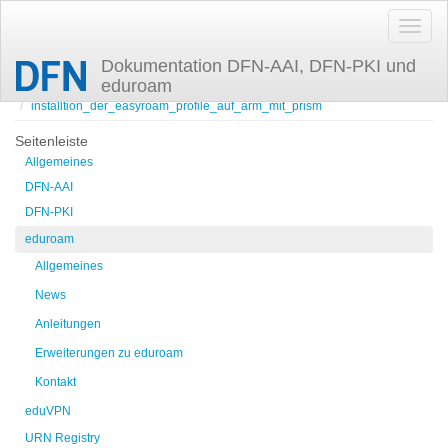
Dokumentation DFN-AAI, DFN-PKI und
eduroam
Zuletzt angesehen
installtion_der_easyroam_profile_auf_arm_mit_prism
Seitenleiste
Allgemeines
DFN-AAI
DFN-PKI
eduroam
Allgemeines
News
Anleitungen
Erweiterungen zu eduroam
Kontakt
eduVPN
URN Registry