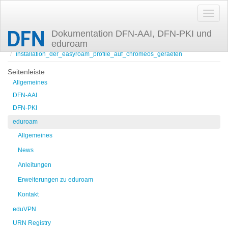
Dokumentation DFN-AAI, DFN-PKI und
eduroam
Zuletzt angesehen
installation_der_easyroam_profile_auf_chromeos_geraeten
Seitenleiste
Allgemeines
DFN-AAI
DFN-PKI
eduroam
Allgemeines
News
Anleitungen
Erweiterungen zu eduroam
Kontakt
eduVPN
URN Registry