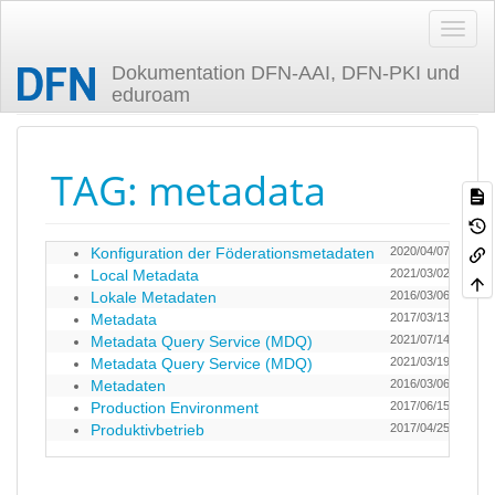
Dokumentation DFN-AAI, DFN-PKI und
eduroam
Zuletzt angesehen
TAG: metadata
Konfiguration der Föderationsmetadaten
2020/04/07 13:35
Local Metadata
2021/03/02 10:55
Lokale Metadaten
2016/03/06 23:03
Metadata
2017/03/13 10:17
Metadata Query Service (MDQ)
2021/07/14 12:44
Metadata Query Service (MDQ)
2021/03/19 14:54
Metadaten
2016/03/06 22:40
Production Environment
2017/06/15 15:09
Produktivbetrieb
2017/04/25 12:06