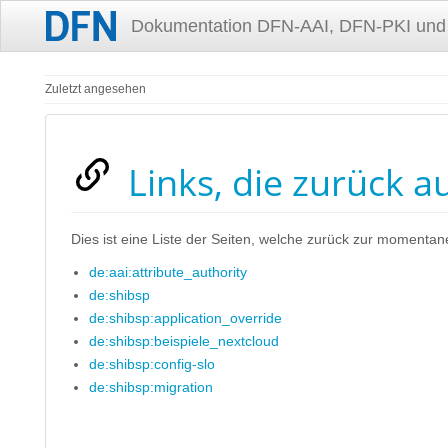
Dokumentation DFN-AAI, DFN-PKI und
Zuletzt angesehen
Links, die zurück a
Dies ist eine Liste der Seiten, welche zurück zur momentan
de:aai:attribute_authority
de:shibsp
de:shibsp:application_override
de:shibsp:beispiele_nextcloud
de:shibsp:config-slo
de:shibsp:migration