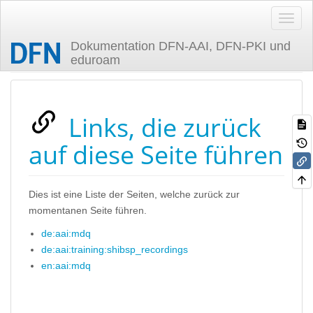
Dokumentation DFN-AAI, DFN-PKI und
eduroam
Zuletzt angesehen
Links, die zurück
auf diese Seite führen
Dies ist eine Liste der Seiten, welche zurück zur
momentanen Seite führen.
de:aai:mdq
de:aai:training:shibsp_recordings
en:aai:mdq